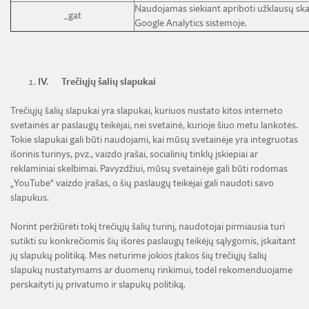
Naudojamas siekiant apriboti užklausų ska
_gat
Google Analytics sistemoje.
IV.
Trečiųjų šalių slapukai
Trečiųjų šalių slapukai yra slapukai, kuriuos nustato kitos interneto
svetainės ar paslaugų teikėjai, nei svetainė, kurioje šiuo metu lankotės.
Tokie slapukai gali būti naudojami, kai mūsų svetainėje yra integruotas
išorinis turinys, pvz., vaizdo įrašai, socialinių tinklų įskiepiai ar
reklaminiai skelbimai. Pavyzdžiui, mūsų svetainėje gali būti rodomas
„YouTube“ vaizdo įrašas, o šių paslaugų teikėjai gali naudoti savo
slapukus.
Norint peržiūrėti tokį trečiųjų šalių turinį, naudotojai pirmiausia turi
sutikti su konkrečiomis šių išorės paslaugų teikėjų sąlygomis, įskaitant
jų slapukų politiką. Mes neturime jokios įtakos šių trečiųjų šalių
slapukų nustatymams ar duomenų rinkimui, todėl rekomenduojame
perskaityti jų privatumo ir slapukų politiką.