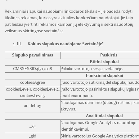
Reklaminiai slapukai naudojami rinkodaros tikslais – jie padeda rodyti
tikslines reklamas, kurios yra aktualios konkrečiam naudotojui. Jie taip
pat leidžia įvertinti reklamos kampanijų efektyvumą ir sekti naudotojų
veiksmus skirtingose svetainėse.
III.
Kokius slapukus naudojame Svetainėje?
Slapuko pavadinimas
Paskirtis
Būtini slapukai
CMSSESSID4f517c08
Palaiko vartotojo sesiją svetainėje.
Funkciniai slapukai
cookiesAgree
Įrašo vartotojo sutikimą dėl slapukų naud
cookiesLevel1, cookiesLevel2,
Įrašo vartotojo pasirinktus slapukų lygius (
cookiesLevel3
analitiniai ir pan.).
Naudojamas derinimo (debug) režimui, kai 
ar_debug
aktyvus.
Analitiniai
slapukai
Naudojamas Google Analytics naudotojo
_ga
identifikavimui.
_gid
Skiria vartotojus Google Analytics platfor