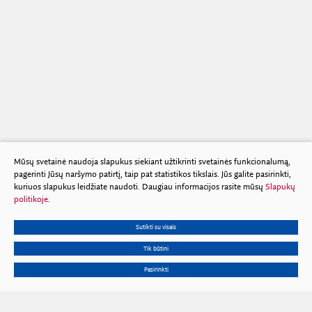
Mūsų svetainė naudoja slapukus siekiant užtikrinti svetainės funkcionalumą,
pagerinti Jūsų naršymo patirtį, taip pat statistikos tikslais. Jūs galite pasirinkti,
kuriuos slapukus leidžiate naudoti. Daugiau informacijos rasite mūsų
Slapukų
politikoje
.
Sutikti su visais
Tik būtini
Pasirinkti