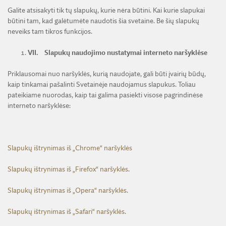
Galite atsisakyti tik tų slapukų, kurie nėra būtini. Kai kurie slapukai
būtini tam, kad galėtumėte naudotis šia svetaine. Be šių slapukų
neveiks tam tikros funkcijos.
VII.
Slapukų naudojimo nustatymai interneto naršyklėse
Priklausomai nuo naršyklės, kurią naudojate, gali būti įvairių būdų,
kaip tinkamai pašalinti Svetainėje naudojamus slapukus. Toliau
pateikiame nuorodas, kaip tai galima pasiekti visose pagrindinėse
interneto naršyklėse:
Slapukų ištrynimas iš „Chrome“ naršyklės
Slapukų ištrynimas iš „Firefox“ naršyklės
.
Slapukų ištrynimas iš „Opera“ naršyklės
.
Slapukų ištrynimas iš „Safari“ naršyklės
.