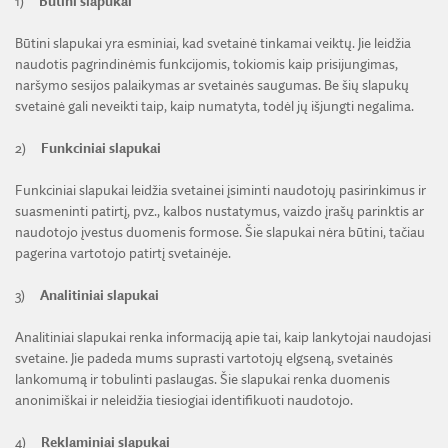
1)
Būtini slapukai
Būtini slapukai yra esminiai, kad svetainė tinkamai veiktų. Jie leidžia
naudotis pagrindinėmis funkcijomis, tokiomis kaip prisijungimas,
naršymo sesijos palaikymas ar svetainės saugumas. Be šių slapukų
svetainė gali neveikti taip, kaip numatyta, todėl jų išjungti negalima.
2)
Funkciniai slapukai
Funkciniai slapukai leidžia svetainei įsiminti naudotojų pasirinkimus ir
suasmeninti patirtį, pvz., kalbos nustatymus, vaizdo įrašų parinktis ar
naudotojo įvestus duomenis formose. Šie slapukai nėra būtini, tačiau
pagerina vartotojo patirtį svetainėje.
3)
Analitiniai slapukai
Analitiniai slapukai renka informaciją apie tai, kaip lankytojai naudojasi
svetaine. Jie padeda mums suprasti vartotojų elgseną, svetainės
lankomumą ir tobulinti paslaugas. Šie slapukai renka duomenis
anonimiškai ir neleidžia tiesiogiai identifikuoti naudotojo.
4)
Reklaminiai slapukai