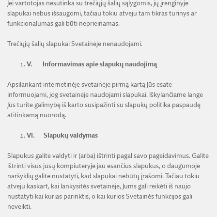
Jei vartotojas nesutinka su trečiųjų šalių sąlygomis, jų įrenginyje
slapukai nebus išsaugomi, tačiau tokiu atveju tam tikras turinys ar
funkcionalumas gali būti neprieinamas.
Trečiųjų šalių slapukai Svetainėje nenaudojami.
V.
Informavimas apie slapukų naudojimą
Apsilankant internetinėje svetainėje pirmą kartą Jūs esate
informuojami, jog svetainėje naudojami slapukai. Iškylančiame lange
Jūs turite galimybę iš karto susipažinti su slapukų politika paspaudę
atitinkamą nuorodą.
VI.
Slapukų valdymas
Slapukus galite valdyti ir (arba) ištrinti pagal savo pageidavimus. Galite
ištrinti visus jūsų kompiuteryje jau esančius slapukus, o daugumoje
naršyklių galite nustatyti, kad slapukai nebūtų įrašomi. Tačiau tokiu
atveju kaskart, kai lankysitės svetainėje, Jums gali reikėti iš naujo
nustatyti kai kurias parinktis, o kai kurios Svetainės funkcijos gali
neveikti.