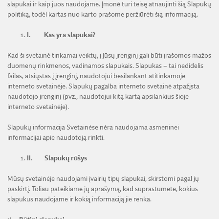
ŽEMĖS ŪKIO IR MIŠKŲ MOKSLŲ SKYRIUS
slapukai ir kaip juos naudojame. Įmonė turi teisę atnaujinti šią Slapukų
BENDRADARBIAVIMO SUTARTYS
BENDRADARBIAVIMAS SU REGIONAIS
VIRTUALI LMA
politiką, todėl kartas nuo karto prašome peržiūrėti šią informaciją.
FINANSŲ KONTROLĖS TAISYKLĖS
TECHNIKOS MOKSLŲ SKYRIUS
MOKSLININKO ETIKOS KODEKSAS
LMA IR AKADEMIKAI ŽINIASKLAIDOJE
ŪKIO SUBJEKTŲ PRIEŽIŪRA
I.
Kas yra slapukai?
JAUNOJI AKADEMIJA
KORUPCIJOS PREVENCIJA
PASLAUGOS
TARNYBINIAI LENGVIEJI AUTOMOBILIAI
SKYRIAI IR PADALINIAI
Kad ši svetainė tinkamai veiktų, į Jūsų įrenginį gali būti įrašomos mažos
PRANEŠĖJŲ APSAUGA
ES SF PARAMA LMA
duomenų rinkmenos, vadinamos slapukais. Slapukas – tai nedidelis
LĖŠOS VEIKLAI VIEŠINTI
PAREIGYBIŲ APRAŠYMAS IR ATLIEKAMOS FUNKCIJOS
NUORODOS
failas, atsiųstas į įrenginį, naudotojui besilankant atitinkamoje
ATVIRI DUOMENYS
interneto svetainėje. Slapukų pagalba interneto svetainė atpažįsta
ŠVIESAUS ATMINIMO LMA NARIAI
naudotojo įrenginį (pvz., naudotojui kitą kartą apsilankius šioje
interneto svetainėje).
Slapukų informacija Svetainėse nėra naudojama asmeninei
informacijai apie naudotoją rinkti.
II.
Slapukų rūšys
Mūsų svetainėje naudojami įvairių tipų slapukai, skirstomi pagal jų
paskirtį. Toliau pateikiame jų aprašymą, kad suprastumėte, kokius
slapukus naudojame ir kokią informaciją jie renka.