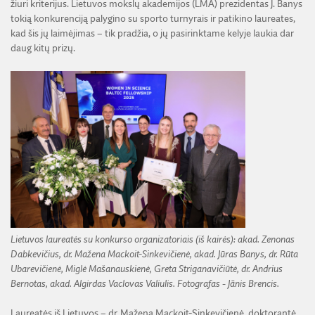
žiuri kriterijus. Lietuvos mokslų akademijos (LMA) prezidentas J. Banys
tokią konkurenciją palygino su sporto turnyrais ir patikino laureates,
kad šis jų laimėjimas – tik pradžia, o jų pasirinktame kelyje laukia dar
daug kitų prizų.
Lietuvos laureatės su konkurso organizatoriais (iš kairės): akad. Zenonas
Dabkevičius, dr. Mažena Mackoit-Sinkevičienė, akad. Jūras Banys, dr. Rūta
Ubarevičienė, Miglė Mašanauskienė, Greta Striganavičiūtė, dr. Andrius
Bernotas, akad. Algirdas Vaclovas Valiulis. Fotografas - Jānis Brencis.
Laureatės iš Lietuvos – dr. Mažena Mackoit-Sinkevičienė, doktorantė