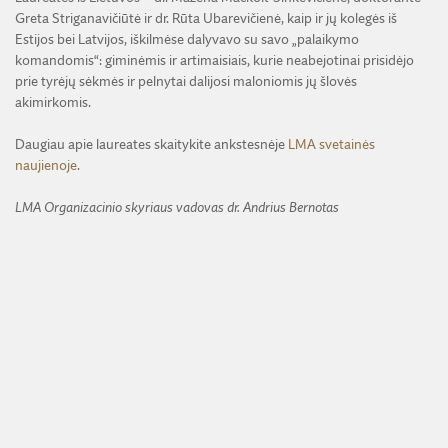
Greta Striganavičiūtė ir dr. Rūta Ubarevičienė, kaip ir jų kolegės iš
Estijos bei Latvijos, iškilmėse dalyvavo su savo „palaikymo
komandomis“: giminėmis ir artimaisiais, kurie neabejotinai prisidėjo
prie tyrėjų sėkmės ir pelnytai dalijosi maloniomis jų šlovės
akimirkomis.
Daugiau apie laureates skaitykite ankstesnėje
LMA svetainės
naujienoje
.
LMA Organizacinio skyriaus vadovas dr. Andrius Bernotas