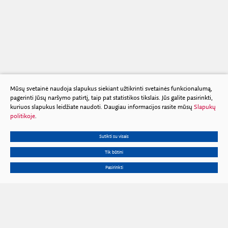
Mūsų svetainė naudoja slapukus siekiant užtikrinti svetainės funkcionalumą,
pagerinti Jūsų naršymo patirtį, taip pat statistikos tikslais. Jūs galite pasirinkti,
kuriuos slapukus leidžiate naudoti. Daugiau informacijos rasite mūsų
Slapukų
politikoje
.
Sutikti su visais
Tik būtini
Pasirinkti