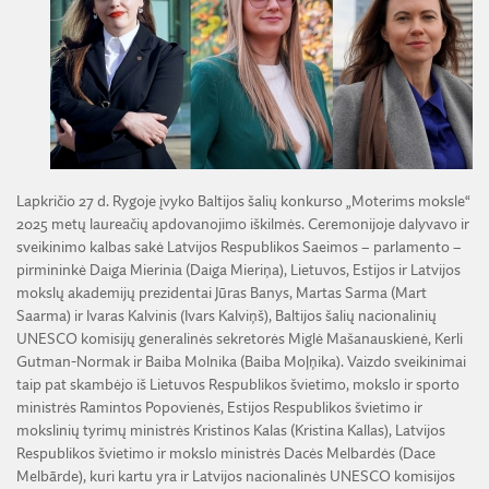
ŽEMĖS ŪKIO IR MIŠKŲ MOKSLŲ SKYRIUS
BENDRADARBIAVIMO SUTARTYS
BENDRADARBIAVIMAS SU REGIONAIS
VIRTUALI LMA
FINANSŲ KONTROLĖS TAISYKLĖS
TECHNIKOS MOKSLŲ SKYRIUS
MOKSLININKO ETIKOS KODEKSAS
LMA IR AKADEMIKAI ŽINIASKLAIDOJE
ŪKIO SUBJEKTŲ PRIEŽIŪRA
JAUNOJI AKADEMIJA
KORUPCIJOS PREVENCIJA
PASLAUGOS
TARNYBINIAI LENGVIEJI AUTOMOBILIAI
SKYRIAI IR PADALINIAI
PRANEŠĖJŲ APSAUGA
ES SF PARAMA LMA
LĖŠOS VEIKLAI VIEŠINTI
PAREIGYBIŲ APRAŠYMAS IR ATLIEKAMOS FUNKCIJOS
NUORODOS
ATVIRI DUOMENYS
ŠVIESAUS ATMINIMO LMA NARIAI
Lapkričio 27 d. Rygoje įvyko Baltijos šalių konkurso „Moterims moksle“
2025 metų laureačių apdovanojimo iškilmės. Ceremonijoje dalyvavo ir
sveikinimo kalbas sakė Latvijos Respublikos Saeimos – parlamento –
pirmininkė Daiga Mierinia (Daiga Mieriņa), Lietuvos, Estijos ir Latvijos
mokslų akademijų prezidentai Jūras Banys, Martas Sarma (Mart
Saarma) ir Ivaras Kalvinis (Ivars Kalviņš), Baltijos šalių nacionalinių
UNESCO komisijų generalinės sekretorės Miglė Mašanauskienė, Kerli
Gutman-Normak ir Baiba Molnika (Baiba Moļņika). Vaizdo sveikinimai
taip pat skambėjo iš Lietuvos Respublikos švietimo, mokslo ir sporto
ministrės Ramintos Popovienės, Estijos Respublikos švietimo ir
mokslinių tyrimų ministrės Kristinos Kalas (Kristina Kallas), Latvijos
Respublikos švietimo ir mokslo ministrės Dacės Melbardės (Dace
Melbārde), kuri kartu yra ir Latvijos nacionalinės UNESCO komisijos