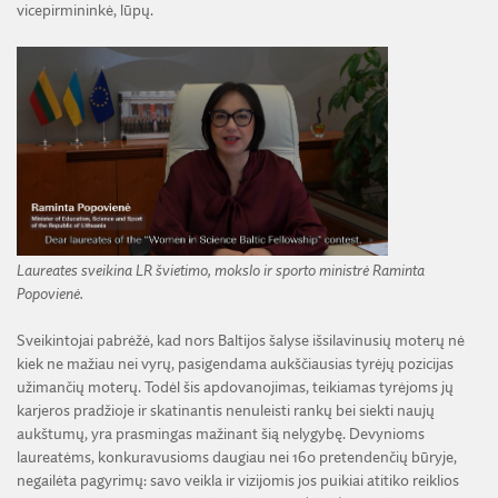
vicepirmininkė, lūpų.
Laureates sveikina LR švietimo, mokslo ir sporto ministrė Raminta
Popovienė.
Sveikintojai pabrėžė, kad nors Baltijos šalyse išsilavinusių moterų nė
kiek ne mažiau nei vyrų, pasigendama aukščiausias tyrėjų pozicijas
užimančių moterų. Todėl šis apdovanojimas, teikiamas tyrėjoms jų
karjeros pradžioje ir skatinantis nenuleisti rankų bei siekti naujų
aukštumų, yra prasmingas mažinant šią nelygybę. Devynioms
laureatėms, konkuravusioms daugiau nei 160 pretendenčių būryje,
negailėta pagyrimų: savo veikla ir vizijomis jos puikiai atitiko reiklios