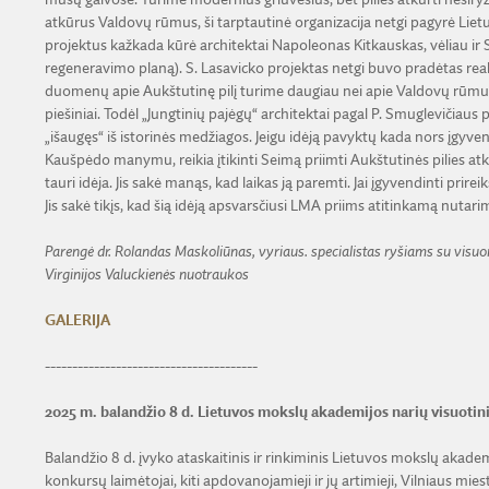
atkūrus Valdovų rūmus, ši tarptautinė organizacija netgi pagyrė Liet
projektus kažkada kūrė architektai Napoleonas Kitkauskas, vėliau ir 
regeneravimo planą). S. Lasavicko projektas netgi buvo pradėtas reali
duomenų apie Aukštutinę pilį turime daugiau nei apie Valdovų rūmus
piešiniai. Todėl „Jungtinių pajėgų“ architektai pagal P. Smuglevičiaus 
„išaugęs“ iš istorinės medžiagos. Jeigu idėją pavyktų kada nors įgyven
Kaušpėdo manymu, reikia įtikinti Seimą priimti Aukštutinės pilies atk
tauri idėja. Jis sakė manąs, kad laikas ją paremti. Jai įgyvendinti prir
Jis sakė tikįs, kad šią idėją apsvarsčiusi LMA priims atitinkamą nutar
Parengė dr. Rolandas Maskoliūnas, vyriaus. specialistas ryšiams su visu
Virginijos Valuckienės nuotraukos
GALERIJA
---------------------------------------
2025 m. balandžio 8 d.
Lietuvos mokslų akademijos narių visuotini
Balandžio 8 d. įvyko ataskaitinis ir rinkiminis Lietuvos mokslų akad
konkursų laimėtojai, kiti apdovanojamieji ir jų artimieji, Vilniaus mi