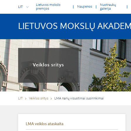
Lietuvos mokslo
Nuotraukų
Naujienos
LIT
premijos
galerija
LIETUVOS MOKSLŲ AKADEM
Veiklos sritys
LIT
Veiklos sritys
LMA narių visuotiniai susirinkimai
LMA veiklos ataskaita