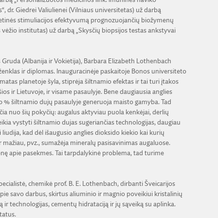
 dr. Giedrei Valiulienei (Vilniaus universitetas) už darbą
etinės stimuliacijos efektyvumą prognozuojančių biožymenų
s vėžio institutas) už darbą „Skysčių biopsijos testas ankstyvai
Gruda (Albanija ir Vokietija), Barbara Elizabeth Lothenbach
 ženklas ir diplomas. Inauguracinėje paskaitoje Bonos universiteto
tas planetoje šyla, stiprėja šiltnamio efektas ir tai turi įtakos
os ir Lietuvoje, ir visame pasaulyje. Bene daugiausia anglies
e 30 % šiltnamio dujų pasaulyje generuoja maisto gamyba. Tad
nčia nuo šių pokyčių: augalus aktyviau puola kenkėjai, derlių
kia vystyti šiltnamio dujas sugeriančias technologijas, daugiau
liudija, kad dėl išaugusio anglies dioksido kiekio kai kurių
 ir mažiau, pvz., sumažėja mineralų pasisavinimas augaluose.
omenę apie pasekmes. Tai tarpdalykinė problema, tad turime
alistė, chemikė prof. B. E. Lothenbach, dirbanti Šveicarijos
pie savo darbus, skirtus aliuminio ir magnio poveikiui kristalinių
ą ir technologijas, cementų hidrataciją ir jų sąveiką su aplinka.
tatus.