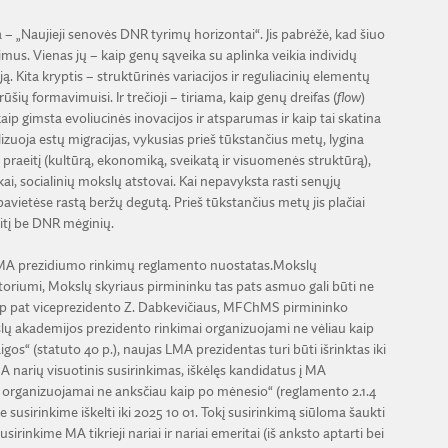
– „Naujieji senovės DNR tyrimų horizontai“. Jis pabrėžė, kad šiuo
mus. Vienas jų – kaip genų sąveika su aplinka veikia individų
ą. Kita kryptis – struktūrinės variacijos ir reguliacinių elementų
ų formavimuisi. Ir trečioji – tiriama, kaip genų dreifas (
flow
)
aip gimsta evoliucinės inovacijos ir atsparumas ir kaip tai skatina
zuoja estų migracijas, vykusias prieš tūkstančius metų, lygina
s praeitį (kultūrą, ekonomiką, sveikatą ir visuomenės struktūrą),
ai, socialinių mokslų atstovai. Kai nepavyksta rasti senųjų
ietėse rastą beržų degutą. Prieš tūkstančius metų jis plačiai
itį be DNR mėginių.
r LMA prezidiumo rinkimų reglamento nuostatas.Mokslų
toriumi, Mokslų skyriaus pirmininku tas pats asmuo gali būti ne
(taip pat viceprezidento Z. Dabkevičiaus, MFChMS pirmininko
kslų akademijos prezidento rinkimai organizuojami ne vėliau kaip
s“ (statuto 40 p.), naujas LMA prezidentas turi būti išrinktas iki
 narių visuotinis susirinkimas, iškėlęs kandidatus į MA
ti organizuojamai ne anksčiau kaip po mėnesio“ (reglamento 2.1.4
 susirinkime iškelti iki 2025 10 01. Tokį susirinkimą siūloma šaukti
rinkime MA tikrieji nariai ir nariai emeritai (iš anksto aptarti bei