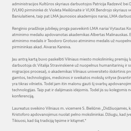
administracijos Kultūros skyriaus darbuotojos Patricija Radzevič bei 
(VLKK) pirmininkė dr. Violeta Meiliūnaitė ir VLKK Bendrojo skyriaus v
Baniulaitienė, taip pat LMA Jaunosios akademijos nariai, LMA darbuotoj
Renginio pradžioje jubiliejų proga pasveikinti LMA nariai Vytautas Ko
atminimo medaliu apdovanotas akademikas Albertas Malinauskas. E
atminimo medalis ir Teodoro Grotuso atminimo medalis už nuopelnu
pirmininkas akad. Aivaras Kareiva.
Jau antrą kartą buvo paskelbti Vilniaus miesto mokslininkų premijų lau
darbuotoja dr. Vitalija Stravinskienė už nuopelnus humanitarinių ir soc
migracijos procesai), o akademikas Vilniaus universiteto išskirtinis p
gamtos, technologijos, medicinos ir sveikatos mokslų srityse (kvantinė n
yra tikras vilnietis. Todėl jam itin malonu gauti šį svarbų apdovanoji
technologijas. Taip pat ir dalijimasis idėjomis. Todėl jis su kolegomis
konferenciją.
Laureatus sveikino Vilniaus m. vicemerė S. Bieliūnė: „Didžiuojamės, ka
Kristoforo apdovanojimus nuolat pelno mokslininkai. Džiugu, kad įvert
Tikiuosi, kad šią tradiciją tęsime ir kitąmet.“