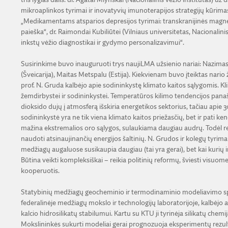
mikroaplinkos tyrimai ir inovatyvių imunoterapijos strategijų kūrimas“,
„Medikamentams atsparios depresijos tyrimai: transkranijinės magn
paieška“, dr. Raimondai Kubiliūtei (Vilniaus universitetas, Nacionalini
inkstų vėžio diagnostikai ir gydymo personalizavimui“.
Susirinkime buvo inauguruoti trys naujiLMA užsienio nariai: Nazimas 
(Šveicarija), Maitas Metspalu (Estija). Kiekvienam buvo įteiktas nario
prof. N. Gruda kalbėjo apie sodininkystę klimato kaitos sąlygomis. Klima
žemdirbystei ir sodininkystei. Temperatūros kilimo tendencijos panaši
dioksido dujų į atmosferą išskiria energetikos sektorius, tačiau api
sodininkystė yra ne tik viena klimato kaitos priežasčių, bet ir pati ke
mažina ekstremalios oro sąlygos, sulaukiama daugiau audrų. Todėl rei
naudoti atsinaujinančių energijos šaltinių. N. Grudos ir kolegų tyrimai 
medžiagų augaluose susikaupia daugiau (tai yra gerai), bet kai kurių
Būtina veikti kompleksiškai – reikia politinių reformų, šviesti visu
kooperuotis.
Statybinių medžiagų geocheminio ir termodinaminio modeliavimo speci
federalinėje medžiagų mokslo ir technologijų laboratorijoje, kalbėjo a
kalcio hidrosilikatų stabilumui. Kartu su KTU ji tyrinėja silikatų chemij
Mokslininkės sukurti modeliai gerai prognozuoja eksperimentų rezul