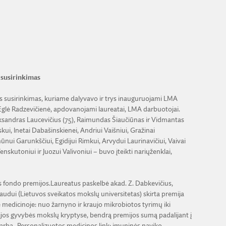
 susirinkimas
is susirinkimas, kuriame dalyvavo ir trys inauguruojami LMA
 Eglė Radzevičienė, apdovanojami laureatai, LMA darbuotojai.
ksandras Laucevičius (75), Raimundas Šiaučiūnas ir Vidmantas
i, Inetai Dabašinskienei, Andriui Vaišniui, Gražinai
nui Garunkščiui, Egidijui Rimkui, Arvydui Laurinavičiui, Vaivai
skutoniui ir Juozui Valivoniui – buvo įteikti nariųženklai,
s fondo premijos.Laureatus paskelbė akad. Z. Dabkevičius,
gaudui (Lietuvos sveikatos mokslų universitetas) skirta premija
medicinoje: nuo žarnyno ir kraujo mikrobiotos tyrimų iki
ijos gyvybės mokslų kryptyse, bendrą premijos sumą padalijant į
už darbą „Personalizuotos medicinos link: imuninės naviko