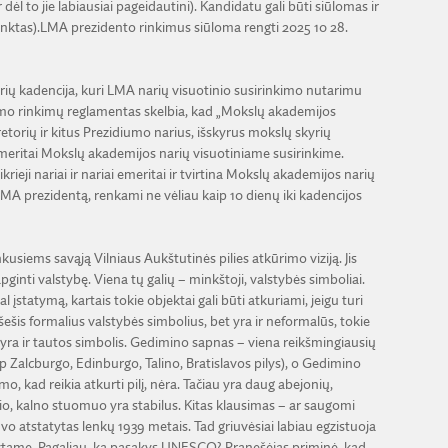
ėl to jie labiausiai pageidautini). Kandidatu gali būti siūlomas ir
unktas).LMA prezidento rinkimus siūloma rengti 2025 10 28.
arių kadencija, kuri LMA narių visuotinio susirinkimo nutarimu
umo rinkimų reglamentas skelbia, kad „Mokslų akademijos
retorių ir kitus Prezidiumo narius, išskyrus mokslų skyrių
i emeritai Mokslų akademijos narių visuotiniame susirinkime.
ieji nariai ir nariai emeritai ir tvirtina Mokslų akademijos narių
s MA prezidentą, renkami ne vėliau kaip 10 dienų iki kadencijos
usiems savąją Vilniaus Aukštutinės pilies atkūrimo viziją. Jis
 apginti valstybę. Viena tų galių – minkštoji, valstybės simboliai.
 įstatymą, kartais tokie objektai gali būti atkuriami, jeigu turi
šis formalius valstybės simbolius, bet yra ir neformalūs, tokie
oji yra ir tautos simbolis. Gedimino sapnas – viena reikšmingiausių
ip Zalcburgo, Edinburgo, Talino, Bratislavos pilys), o Gedimino
o, kad reikia atkurti pilį, nėra. Tačiau yra daug abejonių,
lio, kalno stuomuo yra stabilus. Kitas klausimas – ar saugomi
s buvo atstatytas lenkų 1939 metais. Tad griuvėsiai labiau egzistuoja
ryžtame. Pagaliau, ką pasakys UNESCO? Pranešėjas priminė, kad