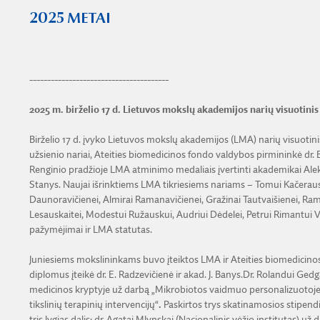
2025 METAI
---------------------------------------
2025 m. birželio 17 d.
Lietuvos mokslų akademijos narių visuotinis
Birželio 17 d. įvyko Lietuvos mokslų akademijos (LMA) narių visuotin
užsienio nariai, Ateities biomedicinos fondo valdybos pirmininkė dr.
Renginio pradžioje LMA atminimo medaliais įvertinti akademikai Ale
Stanys. Naujai išrinktiems LMA tikriesiems nariams – Tomui Kačerausku
Daunoravičienei, Almirai Ramanavičienei, Gražinai Tautvaišienei, Ramū
Lesauskaitei, Modestui Ružauskui, Audriui Dėdelei, Petrui Rimantui Ven
pažymėjimai ir LMA statutas.
Juniesiems mokslininkams buvo įteiktos LMA ir Ateities biomedicino
diplomus įteikė dr. E. Radzevičienė ir akad. J. Banys.Dr. Rolandui Ged
medicinos kryptyje už darbą „Mikrobiotos vaidmuo personalizuotoje 
tikslinių terapinių intervencijų“
.
Paskirtos trys skatinamosios stipend
tris lygias dalis: dr. Agatai Mlynskai (Nacionalinis vėžio institutas) 