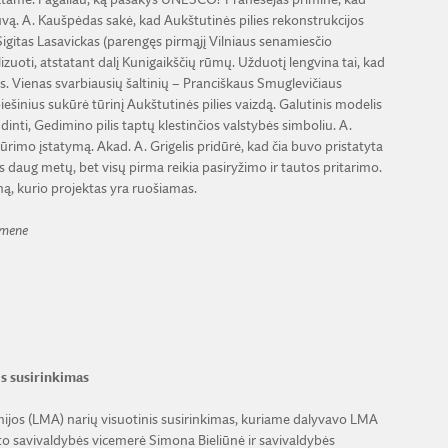
uvą. A. Kaušpėdas sakė, kad Aukštutinės pilies rekonstrukcijos
Sigitas Lasavickas (parengęs pirmąjį Vilniaus senamiesčio
zuoti, atstatant dalį Kunigaikščių rūmų. Užduotį lengvina tai, kad
. Vienas svarbiausių šaltinių – Pranciškaus Smuglevičiaus
piešinius sukūrė tūrinį Aukštutinės pilies vaizdą. Galutinis modelis
dinti, Gedimino pilis taptų klestinčios valstybės simboliu. A.
ūrimo įstatymą. Akad. A. Grigelis pridūrė, kad čia buvo pristatyta
eiks daug metų, bet visų pirma reikia pasiryžimo ir tautos pritarimo.
imą, kurio projektas yra ruošiamas.
omene
s susirinkimas
emijos (LMA) narių visuotinis susirinkimas, kuriame dalyvavo LMA
esto savivaldybės vicemerė Simona Bieliūnė ir savivaldybės