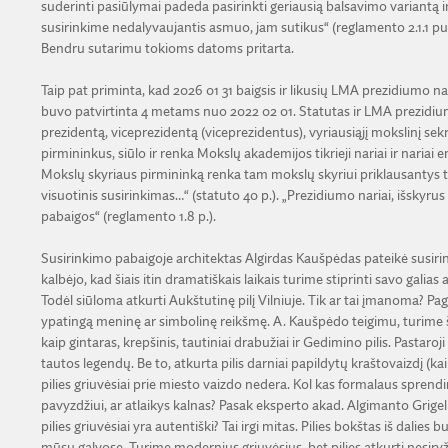
suderinti pasiūlymai padeda pasirinkti geriausią balsavimo variantą ir d
susirinkime nedalyvaujantis asmuo, jam sutikus“ (reglamento 2.1.1 p
Bendru sutarimu tokioms datoms pritarta.
Taip pat priminta, kad 2026 01 31 baigsis ir likusių LMA prezidiumo n
buvo patvirtinta 4 metams nuo 2022 02 01. Statutas ir LMA prezidi
prezidentą, viceprezidentą (viceprezidentus), vyriausiąjį mokslinį sek
pirmininkus, siūlo ir renka Mokslų akademijos tikrieji nariai ir naria
Mokslų skyriaus pirmininką renka tam mokslų skyriui priklausantys tikr
visuotinis susirinkimas…“ (statuto 40 p.). „Prezidiumo nariai, išskyru
pabaigos“ (reglamento 1.8 p.).
Susirinkimo pabaigoje architektas Algirdas Kaušpėdas pateikė susirink
kalbėjo, kad šiais itin dramatiškais laikais turime stiprinti savo galias
Todėl siūloma atkurti Aukštutinę pilį Vilniuje. Tik ar tai įmanoma? Pagal
ypatingą meninę ar simbolinę reikšmę. A. Kaušpėdo teigimu, turime še
kaip gintaras, krepšinis, tautiniai drabužiai ir Gedimino pilis. Pastar
tautos legendų. Be to, atkurta pilis darniai papildytų kraštovaizdį (ka
pilies griuvėsiai prie miesto vaizdo nedera. Kol kas formalaus sprendim
pavyzdžiui, ar atlaikys kalnas? Pasak eksperto akad. Algimanto Grige
pilies griuvėsiai yra autentiški? Tai irgi mitas. Pilies bokštas iš dalie
mūsų galvose. Turime modernius griuvėsius, bet pilies atkurti nesi