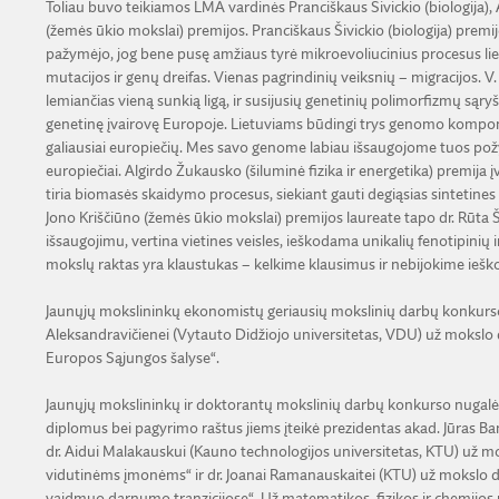
Toliau buvo teikiamos LMA vardinės Pranciškaus Šivickio (biologija), A
(žemės ūkio mokslai) premijos. Pranciškaus Šivickio (biologija) premi
pažymėjo, jog bene pusę amžiaus tyrė mikroevoliucinius procesus li
mutacijos ir genų dreifas. Vienas pagrindinių veiksnių – migracijos. 
lemiančias vieną sunkią ligą, ir susijusių genetinių polimorfizmų sąr
genetinę įvairovę Europoje. Lietuviams būdingi trys genomo komponen
galiausiai europiečių. Mes savo genome labiau išsaugojome tuos požy
europiečiai. Algirdo Žukausko (šiluminė fizika ir energetika) premija įve
tiria biomasės skaidymo procesus, siekiant gauti degiąsias sintetines
Jono Kriščiūno (žemės ūkio mokslai) premijos laureate tapo dr. Rūta Šv
išsaugojimu, vertina vietines veisles, ieškodama unikalių fenotipini
mokslų raktas yra klaustukas – kelkime klausimus ir nebijokime iešk
Jaunųjų mokslininkų ekonomistų geriausių mokslinių darbų konkurso
Aleksandravičienei (Vytauto Didžiojo universitetas, VDU) už mokslo 
Europos Sąjungos šalyse“.
Jaunųjų mokslininkų ir doktorantų mokslinių darbų konkurso nugalė
diplomus bei pagyrimo raštus jiems įteikė prezidentas akad. Jūras Ban
dr. Aidui Malakauskui (Kauno technologijos universitetas, KTU) už 
vidutinėms įmonėms“ ir dr. Joanai Ramanauskaitei (KTU) už mokslo da
vaidmuo darnumo tranzicijose“. Už matematikos, fizikos ir chemijos