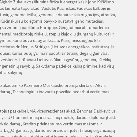
lgirdo Žukausko (šiluminė fizika ir energetika) ir Jono Kriščiūno
jos laureatu tapo akad. Vaidutis Kučinskas. Padėkos kalboje jis
etuvių genome. Mūsų genomą ir dabar veikia migracijos, atranka,
V. Kučinskui su kolegomis pavyko nustatyti geno mutacijas,
yšį su žmonių paplitimu Europoje. Geografiniai atstumai lemia
tai: medžiotojų rinkėjų, stepių klajoklių (kurganų kultūros) ir
mius, kurie buvo daug anksčiau. Kurių neišsaugojo kiti
rtintas dr. Nerijus Striūgas (Lietuvos energetikos institutas). Jis
 dujas, kurias būtų galima naudoti sintetinių degalų gamybai.
eistienė. Ji rūpinasi Lietuvos ūkinių gyvūnų genetinių išteklių
ų ir genetinių savybių. Sakydama padėkos kalbą priminė, kad visų
oti atsakymų.
 akademiko Kazimiero Meškausko premija skirta dr. Akvilei
darbą „Technologinių inovacijų poveikio nedarbui vertinimas
tojus paskelbė LMA viceprezidentas akad. Zenonas Dabkevičius,
ys. Už humanitarinių ir socialinių mokslų darbus diplomai įteikti
mokslo darbą „Kredito prieinamumo vertinimas mažoms ir
rbą „Organizacijų darnumo branda ir įsitvirtinusių organizacijų
 mokslų darbus – doktorantui Irmantui Mogilai (VU) už mokslo