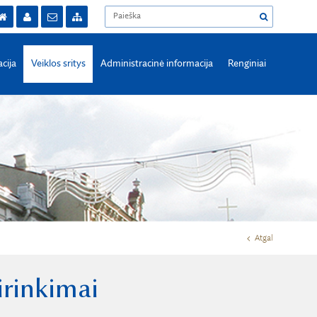
acija
Veiklos sritys
Administracinė informacija
Renginiai
Atgal
irinkimai