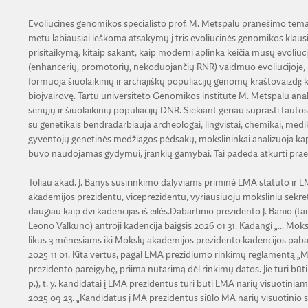
Evoliucinės genomikos specialisto prof. M. Metspalu pranešimo tema 
metu labiausiai ieškoma atsakymų į tris evoliucinės genomikos klausi
prisitaikymą, kitaip sakant, kaip moderni aplinka keičia mūsų evoliucij
(enhancerių, promotorių, nekoduojančių RNR) vaidmuo evoliucijoje, rūši
formuoja šiuolaikinių ir archajiškų populiacijų genomų kraštovaizdį; k
bioįvairovę. Tartu universiteto Genomikos institute M. Metspalu anali
senųjų ir šiuolaikinių populiacijų DNR. Siekiant geriau suprasti tauto
su genetikais bendradarbiauja archeologai, lingvistai, chemikai, medik
gyventojų genetinės medžiagos pėdsakų, mokslininkai analizuoja kapav
buvo naudojamas gydymui, įrankių gamybai. Tai padeda atkurti prae
Toliau akad. J. Banys susirinkimo dalyviams priminė LMA statuto i
akademijos prezidentu, viceprezidentu, vyriausiuoju moksliniu sekre
daugiau kaip dvi kadencijas iš eilės.Dabartinio prezidento J. Banio 
Leono Valkūno) antroji kadencija baigsis 2026 01 31. Kadangi „... Mo
likus 3 mėnesiams iki Mokslų akademijos prezidento kadencijos pabaigo
2025 11 01. Kita vertus, pagal LMA prezidiumo rinkimų reglamentą „MA
prezidento pareigybę, priima nutarimą dėl rinkimų datos. Jie turi bū
p.), t. y. kandidatai į LMA prezidentus turi būti LMA narių visuotiniame
2025 09 23. „Kandidatus į MA prezidentus siūlo MA narių visuotinio susi