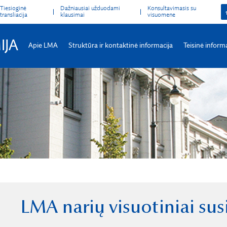
Tiesioginė
Dažniausiai užduodami
Konsultavimasis su
transliacija
klausimai
visuomene
IJA
Apie LMA
Struktūra ir kontaktinė informacija
Teisinė inform
LMA narių visuotiniai sus