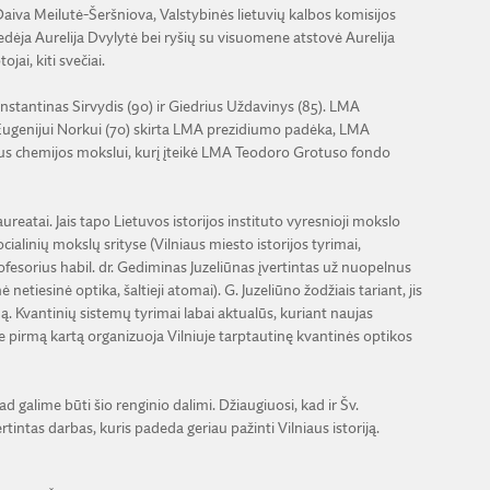
Daiva Meilutė-Šeršniova, Valstybinės lietuvių kalbos komisijos
edėja Aurelija Dvylytė bei ryšių su visuomene atstovė Aurelija
ai, kiti svečiai.
nstantinas Sirvydis (90) ir Giedrius Uždavinys (85). LMA
ugenijui Norkui (70) skirta LMA prezidiumo padėka, LMA
s chemijos mokslui, kurį įteikė LMA Teodoro Grotuso fondo
reatai. Jais tapo Lietuvos istorijos instituto vyresnioji mokslo
ialinių mokslų srityse (Vilniaus miesto istorijos tyrimai,
rofesorius habil. dr. Gediminas Juzeliūnas įvertintas už nuopelnus
etiesinė optika, šaltieji atomai). G. Juzeliūno žodžiais tariant, jis
mą. Kvantinių sistemų tyrimai labai aktualūs, kuriant naujas
 ne pirmą kartą organizuoja Vilniuje tarptautinę kvantinės optikos
d galime būti šio renginio dalimi. Džiaugiuosi, kad ir Šv.
intas darbas, kuris padeda geriau pažinti Vilniaus istoriją.