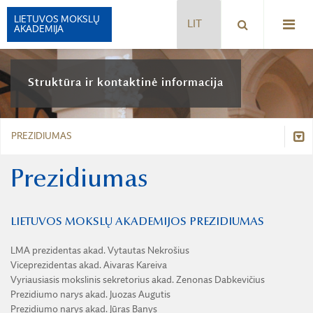
LIETUVOS MOKSLŲ
AKADEMIJA
ISTORIJA
Struktūra ir kontaktinė informacija
VADOVAI
STRUKTŪRA
RŪMAI
PREZIDIUMAS
PREZIDIUMAS
SIMBOLIKA
PREZIDENTAS
Struktūra
Prezidiumas
APDOVANOJIMAI
KONTAKTAI
Prezidiumas
LMA FONDAI
AKADEMIJOS NARIAI
LIETUVOS MOKSLŲ AKADEMIJOS PREZIDIUMAS
LMA KOMISIJOS IR KOMITETAI
Prezidentas
HUMANITARINIŲ, SOCIALINIŲ MOKSLŲ IR MENŲ SKYRIUS
LMA prezidentas akad. Vytautas Nekrošius
PARTNERIAI, RĖMĖJAI IR MECENATAI
MATEMATIKOS, FIZIKOS IR CHEMIJOS MOKSLŲ SKYRIUS
Viceprezidentas akad. Aivaras Kareiva
Kontaktai
Vyriausiasis mokslinis sekretorius akad. Zenonas Dabkevičius
AKADEMIJA ŠIANDIEN
BIOLOGIJOS, MEDICINOS IR GEOMOKSLŲ SKYRIUS
Prezidiumo narys akad. Juozas Augutis
Akademijos nariai
BUKLETAS APIE LMA
Prezidiumo narys akad. Jūras Banys