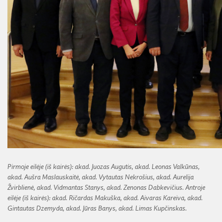
TARPTAUTINIAI RYŠIAI
VIEŠIEJI PIRKIMAI
LMA NORMINIAI VIETINIAI TEISĖS AKTAI
SKYRIAUS „MOKSLININKŲ RŪMAI“ VEIKLA
FINANSINIŲ ATASKAITŲ RINKINIAI
BENDRADARBIAVIMO SUTARTYS
BENDRADARBIAVIMAS SU REGIONAIS
FINANSŲ KONTROLĖS TAISYKLĖS
MOKSLININKO ETIKOS KODEKSAS
LMA IR AKADEMIKAI ŽINIASKLAIDOJE
ŪKIO SUBJEKTŲ PRIEŽIŪRA
KORUPCIJOS PREVENCIJA
PASLAUGOS
TARNYBINIAI LENGVIEJI AUTOMOBILIAI
PRANEŠĖJŲ APSAUGA
ES SF PARAMA LMA
LĖŠOS VEIKLAI VIEŠINTI
NUORODOS
ATVIRI DUOMENYS
Pirmoje eilėje (iš kairės): akad. Juozas Augutis, akad. Leonas Valkūnas,
akad. Aušra Maslauskaitė, akad. Vytautas Nekrošius, akad. Aurelija
Žvirblienė, akad. Vidmantas Stanys, akad. Zenonas Dabkevičius. Antroje
eilėje (iš kairės): akad. Ričardas Makuška, akad. Aivaras Kareiva, akad.
Gintautas Dzemyda, akad. Jūras Banys, akad. Limas Kupčinskas.