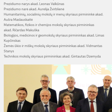
ŽEMĖS ŪKIO IR MIŠKŲ MOKSLŲ SKYRIUS
Prezidiumo narys akad. Leonas Valkūnas
VIRTUALI LMA
Humanitarinių, socialinių mokslų ir menų skyrius
Prezidiumo narė akad. Aurelija Žvirblienė
TECHNIKOS MOKSLŲ SKYRIUS
Humanitarinių, socialinių mokslų ir menų skyriaus pirmininkė akad.
JAUNOJI AKADEMIJA
Aušra Maslauskaitė
Matematikos, fizikos ir chemijos mokslų skyrius
Matematikos, fizikos ir chemijos mokslų skyriaus pirmininkas
SKYRIAI IR PADALINIAI
akad. Ričardas Makuška
Biologijos, medicinos ir geomokslų skyrius
Biologijos, medicinos ir geomokslų skyriaus pirmininkas akad. Limas
PAREIGYBIŲ APRAŠYMAS IR ATLIEKAMOS FUNKCIJOS
Kupčinskas
Žemės ūkio ir miškų mokslų skyrius
ŠVIESAUS ATMINIMO LMA NARIAI
Žemės ūkio ir miškų mokslų skyriaus pirmininkas akad. Vidmantas
Stanys
Technikos mokslų skyrius
Technikos mokslų skyriaus pirmininkas akad. Gintautas Dzemyda
TEISĖS AKTAI
Jaunoji akademija
STATUTAS
LMA VEIKLOS ATASKAITA
Skyriai ir padaliniai
LMA NARIŲ RINKIMŲ REGLAMENTAS
LMA NARIŲ VISUOTINIAI SUSIRINKIMAI
PLANAVIMO DOKUMENTAI
Pareigybių aprašymas ir atliekamos funkcijos
REIKALAVIMAI RENKAMIEMS NARIAMS
LMA LEIDYBA
DARBO UŽMOKESTIS
LMA RENGINIAI
PREZIDIUMO RINKIMŲ REGLAMENTAS
Šviesaus atminimo LMA nariai
PREMIJOS IR STIPENDIJOS
DARBO TARYBA
RENGINIŲ ARCHYVAS
UŽSIENIO NARIŲ IŠKĖLIMO TVARKA