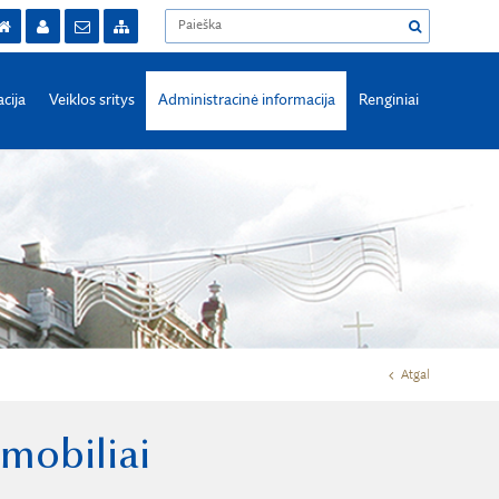
acija
Veiklos sritys
Administracinė informacija
Renginiai
Atgal
omobiliai