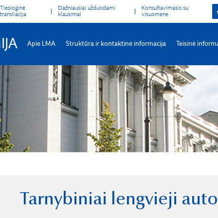
Tiesioginė
Dažniausiai užduodami
Konsultavimasis su
transliacija
klausimai
visuomene
IJA
Apie LMA
Struktūra ir kontaktinė informacija
Teisinė inform
Tarnybiniai lengvieji aut