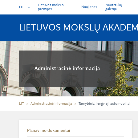
Lietuvos mokslo
Nuotraukų
Naujienos
LIT
premijos
galerija
LIETUVOS MOKSLŲ AKADEM
Administracinė informacija
LIT
Administracinė informacija
Tarnybiniai lengvieji automobiliai
Planavimo dokumentai