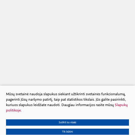
Mūsų svetainė naudoja slapukus siekiant užtikrinti svetainės funkcionalumą,
pagerinti Jūsų naršymo patirtį, taip pat statistikos tikslais. Jūs galite pasirinkti,
kuriuos slapukus leidžiate naudoti. Daugiau informacijos rasite mūsų
Slapukų
politikoje
.
Sutikti su visais
Tik būtini