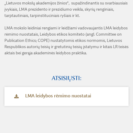
„Lietuvos mokslų akademijos žinios“, supažindinantis su svarbiausiais
ŪKIO SUBJEKTŲ PRIEŽIŪRA
įvykiais, LMA prezidento ir prezidiumo veikla, skyrių renginiais,
Atviri duomenys
TARNYBINIAI LENGVIEJI AUTOMOBILIAI
tarptautiniais, tarpinstituciniais ryšiais ir kt.
LĖŠOS VEIKLAI VIEŠINTI
LMA mokslo leidiniai rengiami ir leidžiami vadovaujantis LMA
leidybos
rėmimo nuostatais, Leidybos etikos komiteto (angl. Committee on
Publication Ethics; COPE) nustatytomis etikos normomis, Lietuvos
Respublikos autorių teisių ir gretutinių teisių įstatymu ir kitais LR teisės
aktais bei gerąja akademinės leidybos praktika.
ATSISIŲSTI:
LMA leidybos rėmimo nuostatai