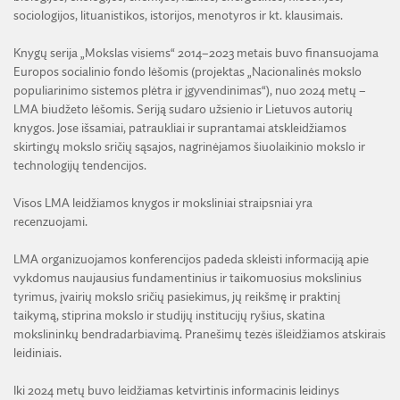
ŽEMĖS ŪKIO IR MIŠKŲ MOKSLŲ SKYRIUS
Lietuvos mokslų akademijos leidžiamos knygos
BENDRADARBIAVIMO SUTARTYS
sociologijos, lituanistikos, istorijos, menotyros ir kt. klausimais.
BENDRADARBIAVIMAS SU REGIONAIS
VIRTUALI LMA
TECHNIKOS MOKSLŲ SKYRIUS
Galimybių studijos
MOKSLININKO ETIKOS KODEKSAS
LMA IR AKADEMIKAI ŽINIASKLAIDOJE
Knygų serija „Mokslas visiems“ 2014–2023 metais buvo finansuojama
JAUNOJI AKADEMIJA
Europos socialinio fondo lėšomis (projektas „Nacionalinės mokslo
Konferencijų medžiaga
KORUPCIJOS PREVENCIJA
PASLAUGOS
populiarinimo sistemos plėtra ir įgyvendinimas“), nuo 2024 metų –
SKYRIAI IR PADALINIAI
Informacinis leidinys „LMA žinios“
PRANEŠĖJŲ APSAUGA
LMA biudžeto lėšomis. Seriją sudaro užsienio ir Lietuvos autorių
ES SF PARAMA LMA
knygos. Jose išsamiai, patraukliai ir suprantamai atskleidžiamos
PAREIGYBIŲ APRAŠYMAS IR ATLIEKAMOS FUNKCIJOS
NUORODOS
Premijos ir stipendijos
skirtingų mokslo sričių sąsajos, nagrinėjamos šiuolaikinio mokslo ir
ATVIRI DUOMENYS
ŠVIESAUS ATMINIMO LMA NARIAI
technologijų tendencijos.
Tarptautiniai ryšiai
Visos LMA leidžiamos knygos ir moksliniai straipsniai yra
PLANAVIMO DOKUMENTAI
recenzuojami.
Skyriaus „Mokslininkų rūmai“ veikla
DARBO UŽMOKESTIS
LMA organizuojamos konferencijos padeda skleisti informaciją apie
LMA RENGINIAI
Bendradarbiavimas su regionais
vykdomus naujausius fundamentinius ir taikomuosius mokslinius
DARBO TARYBA
RENGINIŲ ARCHYVAS
tyrimus, įvairių mokslo sričių pasiekimus, jų reikšmę ir praktinį
LMA ir akademikai žiniasklaidoje
VIEŠIEJI PIRKIMAI
taikymą, stiprina mokslo ir studijų institucijų ryšius, skatina
mokslininkų bendradarbiavimą. Pranešimų tezės išleidžiamos atskirais
FINANSINIŲ ATASKAITŲ RINKINIAI
Paslaugos
leidiniais.
FINANSŲ KONTROLĖS TAISYKLĖS
Iki 2024 metų buvo leidžiamas ketvirtinis informacinis leidinys
ES SF parama LMA