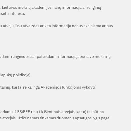
, Lietuvos mokslų akademijos narių informacija ar renginių
isėtu interesu.
u atveju Jūsų atvaizdas ar kita informacija nebus skelbiama ar bus
audami renginiuose ar pateikdami informaciją apie savo mokslinę
lapukų politikoje).
tainių, kai tai reikalinga Akademijos funkcijoms vykdyti.
 už ES/EEE ribų tik išimtinais atvejais, kai: a) tai būtina
ais atvejais užtikrinamas tinkamas duomenų apsaugos lygis pagal