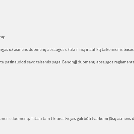
ną:
gas už asmens duomenų apsaugos užtikrinimą ir atitiktį taikomiems teisės
te pasinaudoti savo teisėmis pagal Bendrąjį duomenų apsaugos reglamentą 
asmens duomenų. Tačiau tam tikrais atvejais gali būti tvarkomi Jūsų asmens