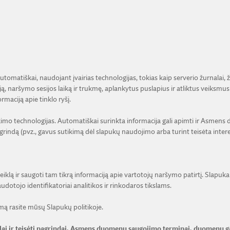
utomatiškai, naudojant įvairias technologijas, tokias kaip serverio žurnalai,
ą, naršymo sesijos laiką ir trukmę, aplankytus puslapius ir atliktus veiksmus 
rmaciją apie tinklo ryšį.
o technologijas. Automatiškai surinkta informacija gali apimti ir Asmens duom
rindą (pvz., gavus sutikimą dėl slapukų naudojimo arba turint teisėta inter
klą ir saugoti tam tikrą informaciją apie vartotojų naršymo patirtį. Slapukai
udotojo identifikatoriai analitikos ir rinkodaros tikslams.
mą rasite mūsų Slapukų politikoje.
ai ir teisėti pagrindai, Asmens duomenų saugojimo terminai, duomenų g