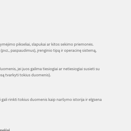
 žymėjimo pikseliai, slapukai ar kitos sekimo priemonės.
(pvz., paspaudimus), įrenginio tipą ir operacinę sistemą,
enis, jei juos galima tiesiogiai ar netiesiogiai susieti su
esą tvarkyti tokius duomenis).
 gali rinkti tokius duomenis kaip naršymo istorija ir elgsena
avėjai