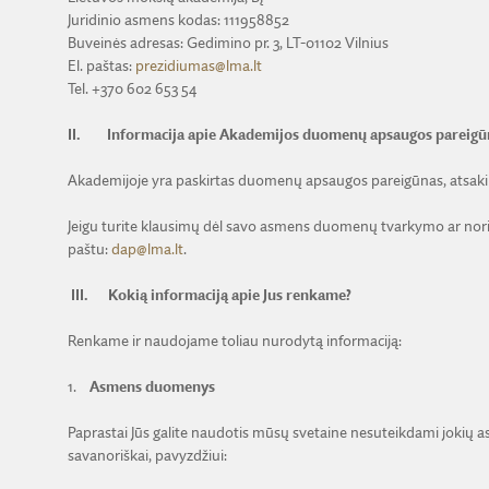
Juridinio asmens kodas: 111958852
Buveinės adresas: Gedimino pr. 3, LT-01102 Vilnius
El. paštas:
prezidiumas@lma.lt
Tel. +370 602 653 54
II.
Informacija apie Akademijos
duomenų apsaugos pareigū
Akademijoje yra paskirtas duomenų apsaugos pareigūnas, atsakin
Jeigu turite klausimų dėl savo asmens duomenų tvarkymo ar nori
paštu:
dap@lma.lt
.
III.
Kokią informaciją apie Jus renkame?
Renkame ir naudojame toliau nurodytą informaciją:
1.
Asmens duomenys
Paprastai Jūs galite naudotis mūsų svetaine nesuteikdami jokių 
savanoriškai, pavyzdžiui: