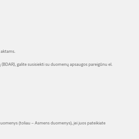
 aktams.
(BDAR), galite susisiekti su duomenų apsaugos pareigūnu el.
 duomenys (toliau – Asmens duomenys), jei juos pateikiate