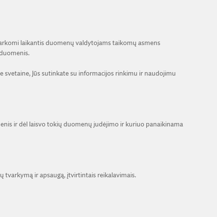
tvarkomi laikantis duomenų valdytojams taikomų asmens
duomenis.
svetaine, Jūs sutinkate su informacijos rinkimu ir naudojimu
nis ir dėl laisvo tokių duomenų judėjimo ir kuriuo panaikinama
rkymą ir apsaugą, įtvirtintais reikalavimais.