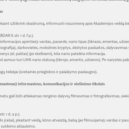
as
ant užtikrinti skaidrumą, informuoti visuomenę apie Akademijos veiklą bei 
AR 6 str. 1 d. f p.).
rmacijos apimties): vardas, pavardė, nario tipas (tikrasis, emeritas, užsien
biografija), darbovietės, mokslinės kryptys, dėstytos paskaitos, dalyvavim
ys (el. paštas) (jei skelbiami), kita nario pateikta informacija.
smuo turi LMA nario statusą (tikrojo, emerito, užsienio). Po narystės paba
gų teikėjai (svetainės prieglobos ir palaikymo paslaugos).
ilmavimas) informavimo, komunikacijos ir viešinimo tikslais
tu gali būti atliekamas renginio dalyvių filmavimas ir fotografavimas, sieki
 1 d. a p.).
įrašai), įskaitant veidą, kūno atvaizdą, balsą (jei filmuojama); vardas ir p
i sutikimo atšaukimo.