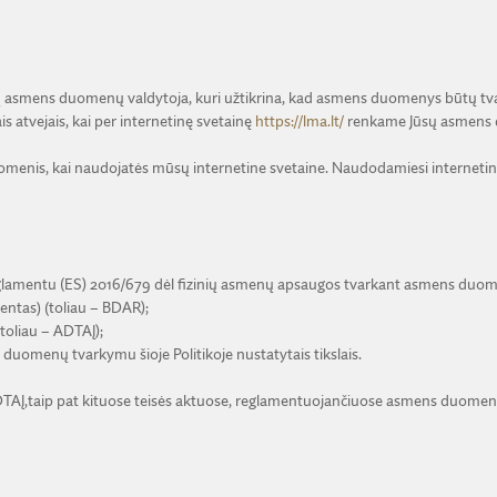
ktų asmens duomenų valdytoja, kuri užtikrina, kad asmens duomenys būtų 
 atvejais, kai per internetinę svetainę
https://lma.lt/
renkame Jūsų asmens 
menis, kai naudojatės mūsų internetine svetaine. Naudodamiesi internetine 
glamentu (ES) 2016/679 dėl fizinių asmenų apsaugos tvarkant asmens duome
ntas) (toliau – BDAR);
toliau – ADTAĮ);
ns duomenų tvarkymu šioje Politikoje nustatytais tikslais.
taip pat kituose teisės aktuose, reglamentuojančiuose asmens duomenų tva