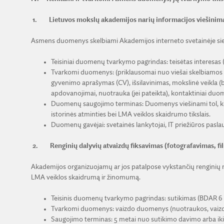
1.
Lietuvos mokslų akademijos narių informacijos viešinim
Asmens duomenys skelbiami Akademijos interneto svetainėje sieki
Teisiniai duomenų tvarkymo pagrindas: teisėtas interesas (BD
Tvarkomi duomenys: (priklausomai nuo viešai skelbiamos info
gyvenimo aprašymas (CV), išsilavinimas, mokslinė veikla (
apdovanojimai, nuotrauka (jei pateikta), kontaktiniai duomen
Duomenų saugojimo terminas: Duomenys viešinami tol, kol a
istorinės atminties bei LMA veiklos skaidrumo tikslais.
Duomenų gavėjai: svetainės lankytojai, IT priežiūros paslau
2.
Renginių dalyvių atvaizdų fiksavimas (fotografavimas, f
Akademijos organizuojamų ar jos patalpose vykstančių renginių me
LMA veiklos skaidrumą ir žinomumą.
Teisinis duomenų tvarkymo pagrindas: sutikimas (BDAR 6 str.
Tvarkomi duomenys:
v
aizdo duomenys (nuotraukos, vaizdo 
Saugojimo terminas: 5 metai nuo sutikimo davimo arba ik