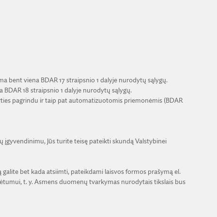
nama bent viena BDAR 17 straipsnio 1 dalyje nurodytų sąlygų.
a BDAR 18 straipsnio 1 dalyje nurodytų sąlygų.
rties pagrindu ir taip pat automatizuotomis priemonėmis (BDAR
įgyvendinimu, Jūs turite teisę pateikti skundą Valstybinei
 galite bet kada atsiimti, pateikdami laisvos formos prašymą el.
ėtumui, t. y. Asmens duomenų tvarkymas nurodytais tikslais bus