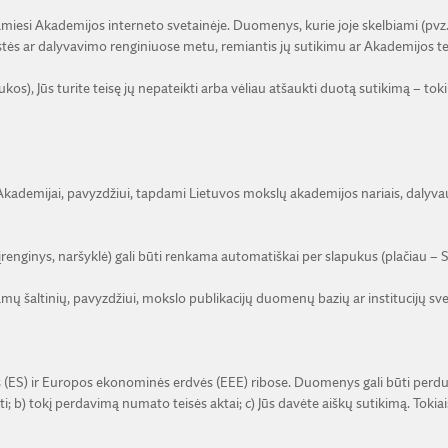
iesi Akademijos interneto svetainėje. Duomenys, kurie joje skelbiami (pvz.
tės ar dalyvavimo renginiuose metu, remiantis jų sutikimu ar Akademijos te
s), Jūs turite teisę jų nepateikti arba vėliau atšaukti duotą sutikimą – toki
 Akademijai, pavyzdžiui, tapdami Lietuvos mokslų akademijos nariais, dalyv
 įrenginys, naršyklė) gali būti renkama automatiškai per slapukus (plačiau – S
namų šaltinių, pavyzdžiui, mokslo publikacijų duomenų bazių ar institucijų sve
S) ir Europos ekonominės erdvės (EEE) ribose. Duomenys gali būti perduodami
 b) tokį perdavimą numato teisės aktai; c) Jūs davėte aiškų sutikimą. Toki