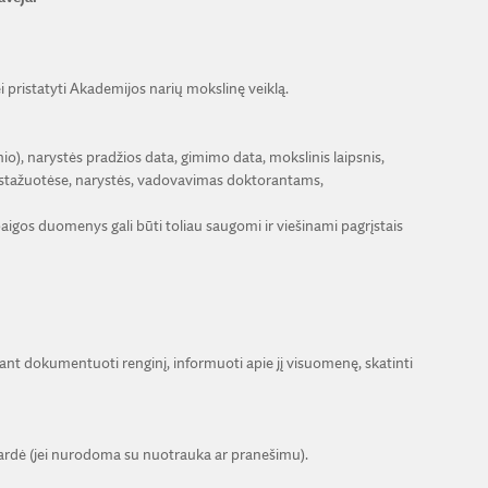
pristatyti Akademijos narių mokslinę veiklą.
io), narystės pradžios data, gimimo data, mokslinis laipsnis,
as stažuotėse, narystės, vadovavimas doktorantams,
igos duomenys gali būti toliau saugomi ir viešinami pagrįstais
ant dokumentuoti renginį, informuoti apie jį visuomenę, skatinti
avardė (jei nurodoma su nuotrauka ar pranešimu).