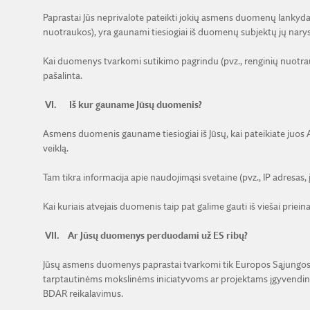
Paprastai Jūs neprivalote pateikti jokių asmens duomenų lankydam
nuotraukos), yra gaunami tiesiogiai iš duomenų subjektų jų narys
Kai duomenys tvarkomi sutikimo pagrindu (pvz., renginių nuotrauko
pašalinta.
VI.
Iš kur gauname Jūsų duomenis?
Asmens duomenis gauname tiesiogiai iš Jūsų, kai pateikiate juos
veiklą.
Tam tikra informacija apie naudojimąsi svetaine (pvz., IP adresas,
Kai kuriais atvejais duomenis taip pat galime gauti iš viešai priei
VII.
Ar Jūsų duomenys perduodami už ES ribų?
Jūsų asmens duomenys paprastai tvarkomi tik Europos Sąjungos (E
tarptautinėms mokslinėms iniciatyvoms ar projektams įgyvendinti;
BDAR reikalavimus.