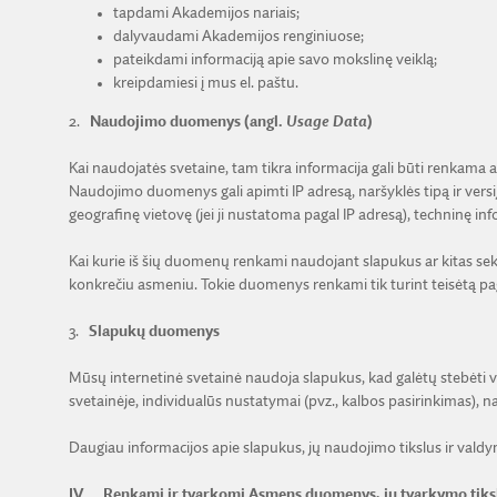
tapdami Akademijos nariais;
dalyvaudami Akademijos renginiuose;
pateikdami informaciją apie savo mokslinę veiklą;
kreipdamiesi į mus el. paštu.
2.
Naudojimo duomenys (angl.
Usage Data
)
Kai naudojatės svetaine, tam tikra informacija gali būti renkama a
Naudojimo duomenys gali apimti IP adresą, naršyklės tipą ir versij
geografinę vietovę (jei ji nustatoma pagal IP adresą), techninę info
Kai kurie iš šių duomenų renkami naudojant slapukus ar kitas sekim
konkrečiu asmeniu. Tokie duomenys renkami tik turint teisėtą pag
3.
Slapukų duomenys
Mūsų internetinė svetainė naudoja slapukus, kad galėtų stebėti vei
svetainėje, individualūs nustatymai (pvz., kalbos pasirinkimas), na
Daugiau informacijos apie slapukus, jų naudojimo tikslus ir valdy
IV.
Renkami ir tvarkomi Asmens duomenys, jų tvarkymo tiksl