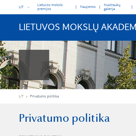
Lietuvos mokslo
Nuotraukų
Naujienos
LIT
premijos
galerija
LIETUVOS MOKSLŲ AKADEM
LIT
Privatumo politika
Privatumo politika