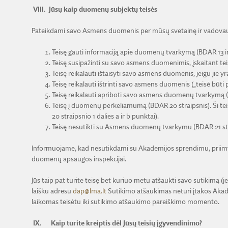
VIII.
Jūsų kaip duomenų subjektų teisės
Pateikdami savo Asmens duomenis per mūsų svetainę ir vadovaujan
Teisę gauti informaciją apie duomenų tvarkymą (BDAR 13 ir 
Teisę susipažinti su savo asmens duomenimis, įskaitant te
Teisę reikalauti ištaisyti savo asmens duomenis, jeigu jie yr
Teisę reikalauti ištrinti savo asmens duomenis („teisė būti
Teisę reikalauti apriboti savo asmens duomenų tvarkymą (B
Teisę į duomenų perkeliamumą (BDAR 20 straipsnis). Ši t
20 straipsnio 1 dalies a ir b punktai).
Teisę nesutikti su Asmens duomenų tvarkymu (BDAR 21 str
Informuojame, kad nesutikdami su Akademijos sprendimu, priimtu d
duomenų apsaugos inspekcijai.
Jūs taip pat turite teisę bet kuriuo metu atšaukti savo sutikimą (
laišku adresu
dap@lma.lt
Sutikimo atšaukimas neturi įtakos Akad
laikomas teisėtu iki sutikimo atšaukimo pareiškimo momento.
IX.
Kaip turite kreiptis dėl Jūsų teisių įgyvendinimo?