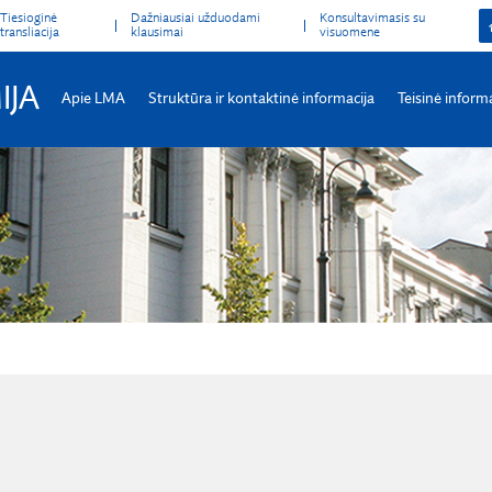
Tiesioginė
Dažniausiai užduodami
Konsultavimasis su
transliacija
klausimai
visuomene
IJA
Apie LMA
Struktūra ir kontaktinė informacija
Teisinė inform