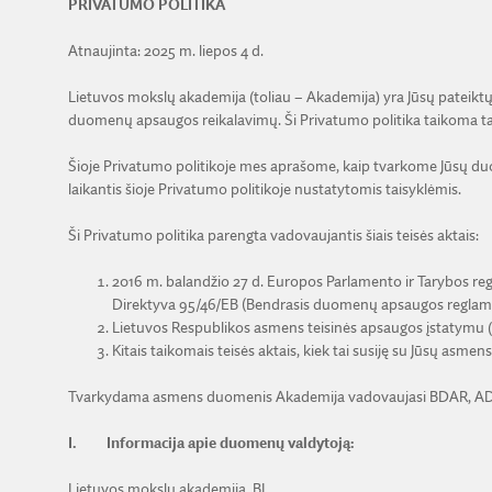
­­­PRIVATUMO POLITIKA
Atnaujinta: 2025 m. liepos 4 d.
Lietuvos mokslų akademija (toliau – Akademija) yra Jūsų patei
duomenų apsaugos reikalavimų. Ši Privatumo politika taikoma tais
Šioje Privatumo politikoje mes aprašome, kaip tvarkome Jūsų duo
laikantis šioje Privatumo politikoje nustatytomis taisyklėmis.
Ši Privatumo politika parengta vadovaujantis šiais teisės aktais:
2016 m. balandžio 27 d. Europos Parlamento ir Tarybos re
Direktyva 95/46/EB (Bendrasis duomenų apsaugos reglame
Lietuvos Respublikos asmens teisinės apsaugos įstatymu (
Kitais taikomais teisės aktais, kiek tai susiję su Jūsų asme
Tvarkydama asmens duomenis Akademija vadovaujasi BDAR, ADTAĮ,
I.
Informacija apie duomenų valdytoją:
Lietuvos mokslų akademija, BĮ