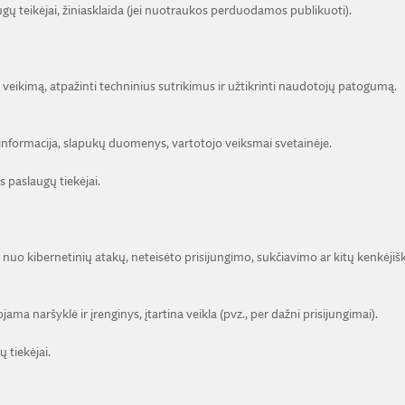
ugų teikėjai, žiniasklaida (jei nuotraukos perduodamos publikuoti).
eikimą, atpažinti techninius sutrikimus ir užtikrinti naudotojų patogumą.
 informacija, slapukų duomenys, vartotojo veiksmai svetainėje.
 paslaugų tiekėjai.
nuo kibernetinių atakų, neteisėto prisijungimo, sukčiavimo ar kitų kenkėjiš
a naršyklė ir įrenginys, įtartina veikla (pvz., per dažni prisijungimai).
 tiekėjai.