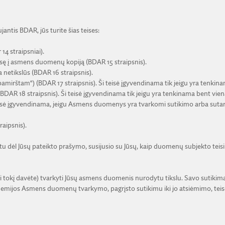
tis BDAR, jūs turite šias teises:
14 straipsniai).
isę į asmens duomenų kopiją (BDAR 15 straipsnis).
a netikslūs (BDAR 16 straipsnis).
 pamirštam“) (BDAR 17 straipsnis). Ši teisė įgyvendinama tik jeigu yra tenki
DAR 18 straipsnis). Ši teisė įgyvendinama tik jeigu yra tenkinama bent vien
eisė įgyvendinama, jeigu Asmens duomenys yra tvarkomi sutikimo arba suta
aipsnis).
ėl Jūsų pateikto prašymo, susijusio su Jūsų, kaip duomenų subjekto teisių 
jei tokį davėte) tvarkyti Jūsų asmens duomenis nurodytu tikslu. Savo sutikimą
emijos Asmens duomenų tvarkymo, pagrįsto sutikimu iki jo atsiėmimo, teis