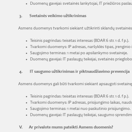
Duomenų gavėjai: svetainės lankytojai, IT priežiūros pasla
3.
Svetainės veikimo užtikrinimas
Asmens duomenys tvarkomi siekiant užtikrinti sklandų svetainės v
Teisinis pagrindas: teisėtas interesas (BDAR 6 str. 1 d. f p.).
Tvarkomi duomenys: IP adresas, naršyklės tipas, įrenginio
Saugojimo terminas: 1 metai po apsilankymo svetainėje.
Duomenų gavėjai: IT paslaugų teikėjai, svetainės prieglobos
4.
IT saugumo užtikrinimas ir piktnaudžiavimo prevencija
Asmens duomenys gali būti tvarkomi siekiant apsaugoti svetainę 
Teisinis pagrindas: teisėtas interesas (BDAR 6 str. 1 d. f p.).
Tvarkomi duomenys: IP adresas, prisijungimo laikas, naudojam
Saugojimo terminas: 1 metai nuo paskutinio prisijungimo.
Duomenų gavėjai: IT paslaugų teikėjai, saugumo sprendimų
V.
Ar privalote mums pateikti Asmens duomenis?