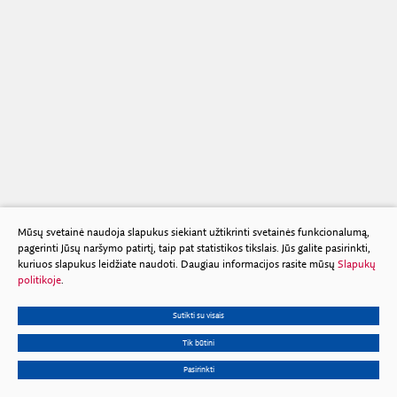
Mūsų svetainė naudoja slapukus siekiant užtikrinti svetainės funkcionalumą,
pagerinti Jūsų naršymo patirtį, taip pat statistikos tikslais. Jūs galite pasirinkti,
kuriuos slapukus leidžiate naudoti. Daugiau informacijos rasite mūsų
Slapukų
politikoje
.
Sutikti su visais
Tik būtini
Pasirinkti