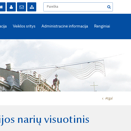
acija
Veiklos sritys
Administracinė informacija
Renginiai
Atgal
os narių visuotinis