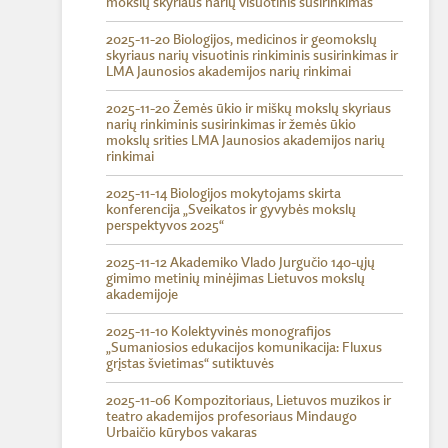
mokslų skyriaus narių visuotinis susirinkimas
2025-11-20 Biologijos, medicinos ir geomokslų
skyriaus narių visuotinis rinkiminis susirinkimas ir
LMA Jaunosios akademijos narių rinkimai
2025-11-20 Žemės ūkio ir miškų mokslų skyriaus
narių rinkiminis susirinkimas ir žemės ūkio
mokslų srities LMA Jaunosios akademijos narių
rinkimai
2025-11-14 Biologijos mokytojams skirta
konferencija „Sveikatos ir gyvybės mokslų
perspektyvos 2025“
2025-11-12 Akademiko Vlado Jurgučio 140-ųjų
gimimo metinių minėjimas Lietuvos mokslų
akademijoje
2025-11-10 Kolektyvinės monografijos
„Sumaniosios edukacijos komunikacija: Fluxus
grįstas švietimas“ sutiktuvės
2025-11-06 Kompozitoriaus, Lietuvos muzikos ir
teatro akademijos profesoriaus Mindaugo
Urbaičio kūrybos vakaras