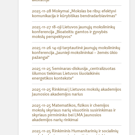
akistatoje
2025-11-28 Mokymai „Mokslas be ribų: efektyvi
komunikacija ir kūrybiškas bendradarbiavimas“
2025-11-27 18-oji Lietuvos jaunųjų mokslininkų
konferencija „Bioateitis: gamtos ir gyvybės
mokslų perspektyvos“
2025-11-26 14-oji tarptautinė jaunųjų mokslininkų
konferencija ,,Jaunieji mokslininkai – žemės ūkio
pažangai“
2025-11-25 Seminaras-diskusija „centralizuotas
šilumos tiekimas Lietuvos šiuolaikinės
energetikos kontekste“
2025-11-25 Rinkimai į Lietuvos mokslų akademijos
Jaunosios akademijos narius
2025-11-25 Matematikos, fizikos ir chemijos
mokslų skyriaus narių visuotinis susirinkimas ir
skyriaus pirmininko bei LMA Jaunosios
akademijos narių rinkimai
2025-11-25 Rinkiminis Humanitarinių ir socialinių