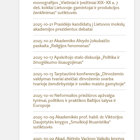
monografijos „Vietiniai ir įvežtiniai XIX–XX a. 7
deš. kokliai Lietuvoje: gamintojai ir produkcijos
ženklinimas“ sutiktuvės
2025-10-21 Prasidėjo kandidatų į Lietuvos mokslų
akademijos prezidentus debatai
2025-10-21 Akademiko Alvydo Jokubaičio
paskaita „Religijos fenomenas“
2025-10-17 Apskritojo stalo diskusija „Politika ir
žmogiškumo išsaugojimas“
2025-10-13 Tarptautinė konferencija „Dirvožemio
valdymas tvariai ateičiai: dirvožemio svarba
tvarioje žemdirbystėje ir sveiko maisto gamyboje“
2025-10-10 Neformalios priežiūros apžvalga:
tyrimai, politikos ir praktikos Baltijos šalyse ir
Europoje
2025-10-09 Akademikės prof. habil. dr. Viktorijos
Daujotytės knygos „Smulkioji lituanistika“
sutiktuvės
2025-10-02 Akad. Algirdo Vaclovo Valiulio knygos