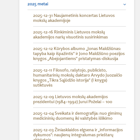
2025 metai
2025-12-31 Naujametinis koncertas Lietuvos
mokslų akademijoje
2025-12-16 Rinkiminis Lietuvos mokslų
akademijos narių visuotinis susirinkimas
2025-12-12 Kūrybos albumo „Jonas Maldžiūnas:
tapyba kaip išpažintis“ ir Jono Maldžiūno poezijos
knygos „Abejojantiems“ pristatymas-diskusija
2025-12-11 Filosofo, rašytojo, publicisto,
humanitarinių mokslų daktaro Arvydo Juozaičio
knygos „Tikra Sąjūdžio istorija“ (I knyga)
sutiktuvės
2025-12-09 Lietuvos mokslų akademijos
prezidentui (1984–1992) Jurui Poželai – 100
2025-12-04 Sveikata ir demografija: nuo gimimų
medicininių duomenų iki valstybės išlikimo
2025-12-03 Žiniasklaidos elgsena ir „informacijos
dykumos“: naujienų integralumas prieštarų