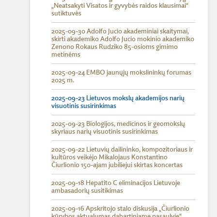
„Neatsakyti Visatos ir gyvybės raidos klausimai“
sutiktuvės
2025-09-30 Adolfo Jucio akademiniai skaitymai,
skirti akademiko Adolfo Jucio mokinio akademiko
Zenono Rokaus Rudziko 85-osioms gimimo
metinėms
2025-09-24 EMBO jaunųjų mokslininkų forumas
2025 m.
2025-09-23 Lietuvos mokslų akademijos narių
visuotinis susirinkimas
2025-09-23 Biologijos, medicinos ir geomokslų
skyriaus narių visuotinis susirinkimas
2025-09-22 Lietuvių dailininko, kompozitoriaus ir
kultūros veikėjo Mikalojaus Konstantino
Čiurlionio 150-ajam jubiliejui skirtas koncertas
2025-09-18 Hepatito C eliminacijos Lietuvoje
ambasadorių susitikimas
2025-09-16 Apskritojo stalo diskusija „Čiurlionio
kūrybos aktualumas dabartiniame pasaulyje“