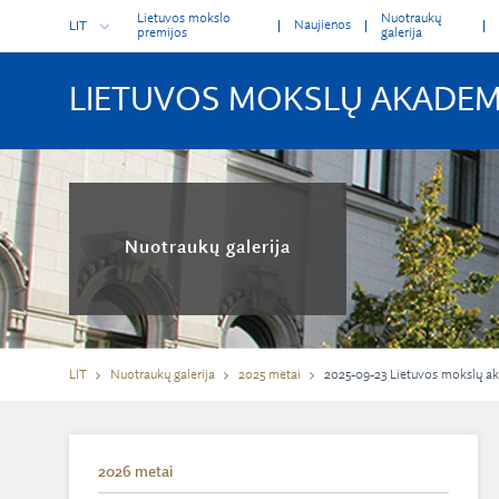
Lietuvos mokslo
Nuotraukų
Naujienos
LIT
premijos
galerija
LIETUVOS MOKSLŲ AKADEM
Nuotraukų galerija
LIT
Nuotraukų galerija
2025 metai
2025-09-23 Lietuvos mokslų aka
2026 metai