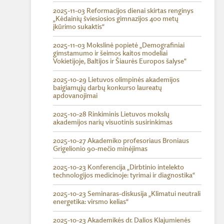
2025-11-03 Reformacijos dienai skirtas renginys
„Kėdainių šviesiosios gimnazijos 400 metų
įkūrimo sukaktis“
2025-11-03 Mokslinė popietė „Demografiniai
gimstamumo ir šeimos kaitos modeliai
Vokietijoje, Baltijos ir Šiaurės Europos šalyse"
2025-10-29 Lietuvos olimpinės akademijos
baigiamųjų darbų konkurso laureatų
apdovanojimai
2025-10-28 Rinkiminis Lietuvos mokslų
akademijos narių visuotinis susirinkimas
2025-10-27 Akademiko profesoriaus Broniaus
Grigelionio 90-mečio minėjimas
2025-10-23 Konferencija „Dirbtinio intelekto
technologijos medicinoje: tyrimai ir diagnostika“
2025-10-23 Seminaras-diskusija „Klimatui neutrali
energetika: virsmo kelias“
2025-10-23 Akademikės dr. Dalios Klajumienės