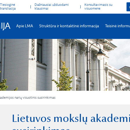
Tiesioginė
Dažniausiai užduodami
Konsultavimasis su
transliacija
klausimai
visuomene
IJA
Apie LMA
Struktūra ir kontaktinė informacija
Teisinė inform
demijos narių visuotinis susirinkimas
Lietuvos mokslų akademij