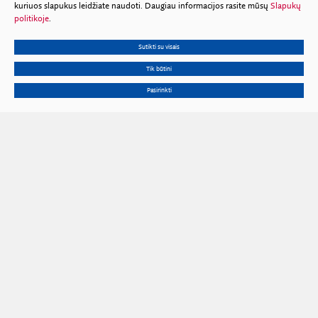
kuriuos slapukus leidžiate naudoti. Daugiau informacijos rasite mūsų
Slapukų
politikoje
.
Sutikti su visais
Tik būtini
Pasirinkti
Gedimino pr. 3, 01102 Vilnius
Tel.
+370 602 653 54
El. p.
prezidiumas@lma.lt