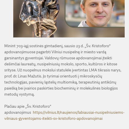
ŽEMĖS ŪKIO IR MIŠKŲ MOKSLŲ SKYRIUS
BENDRADARBIAVIMO SUTARTYS
BENDRADARBIAVIMAS SU REGIONAIS
VIRTUALI LMA
FINANSŲ KONTROLĖS TAISYKLĖS
TECHNIKOS MOKSLŲ SKYRIUS
MOKSLININKO ETIKOS KODEKSAS
LMA IR AKADEMIKAI ŽINIASKLAIDOJE
ŪKIO SUBJEKTŲ PRIEŽIŪRA
JAUNOJI AKADEMIJA
KORUPCIJOS PREVENCIJA
PASLAUGOS
TARNYBINIAI LENGVIEJI AUTOMOBILIAI
SKYRIAI IR PADALINIAI
PRANEŠĖJŲ APSAUGA
ES SF PARAMA LMA
LĖŠOS VEIKLAI VIEŠINTI
PAREIGYBIŲ APRAŠYMAS IR ATLIEKAMOS FUNKCIJOS
NUORODOS
Minint 703-iąjį sostinės gimtadienį, sausio 23 d. „Šv. Kristoforo“
ATVIRI DUOMENYS
apdovanojimuose pagerbti Vilniui nusipelnę ir miesto vardą
ŠVIESAUS ATMINIMO LMA NARIAI
garsinantys gyventojai. Valdovų rūmuose apdovanojimai įteikti
dešimčiai laureatų, nusipelniusių mokslo, sporto, kultūros ir kitose
srityse. Už nuopelnus mokslui statulėle įvertintas LMA tikrasis narys,
prof. dr. Linas Mažutis. Jo tyrimai orientuoti į mikroskysčių
technologijas, pavienių ląstelių multiomiką, terapeutinių antikūnų
paiešką bei įvairios paskirties biocheminių ir molekulinės biologijos
metodų vystymą.
Plačiau apie „Šv. Kristoforo“
apdovanojimus
https://vilnius.lt/naujienos/labiausiai-nusipelniusiems-
vilniaus-gyventojams-iteikti-sv-kristoforo-apdovanojimai