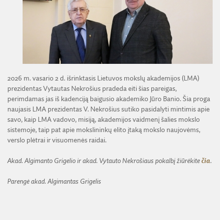
ŽEMĖS ŪKIO IR MIŠKŲ MOKSLŲ SKYRIUS
BENDRADARBIAVIMO SUTARTYS
BENDRADARBIAVIMAS SU REGIONAIS
VIRTUALI LMA
FINANSŲ KONTROLĖS TAISYKLĖS
TECHNIKOS MOKSLŲ SKYRIUS
MOKSLININKO ETIKOS KODEKSAS
LMA IR AKADEMIKAI ŽINIASKLAIDOJE
ŪKIO SUBJEKTŲ PRIEŽIŪRA
JAUNOJI AKADEMIJA
KORUPCIJOS PREVENCIJA
PASLAUGOS
TARNYBINIAI LENGVIEJI AUTOMOBILIAI
SKYRIAI IR PADALINIAI
PRANEŠĖJŲ APSAUGA
ES SF PARAMA LMA
LĖŠOS VEIKLAI VIEŠINTI
PAREIGYBIŲ APRAŠYMAS IR ATLIEKAMOS FUNKCIJOS
NUORODOS
2026 m. vasario 2 d. išrinktasis Lietuvos mokslų akademijos (LMA)
ATVIRI DUOMENYS
prezidentas Vytautas Nekrošius pradeda eiti šias pareigas,
ŠVIESAUS ATMINIMO LMA NARIAI
perimdamas jas iš kadenciją baigusio akademiko Jūro Banio. Šia proga
naujasis LMA prezidentas V. Nekrošius sutiko pasidalyti mintimis apie
savo, kaip LMA vadovo, misiją, akademijos vaidmenį šalies mokslo
sistemoje, taip pat apie mokslininkų elito įtaką mokslo naujovėms,
verslo plėtrai ir visuomenės raidai.
Akad. Algimanto Grigelio ir akad. Vytauto Nekrošiaus pokalbį žiūrėkite
čia
.
Parengė akad. Algimantas Grigelis