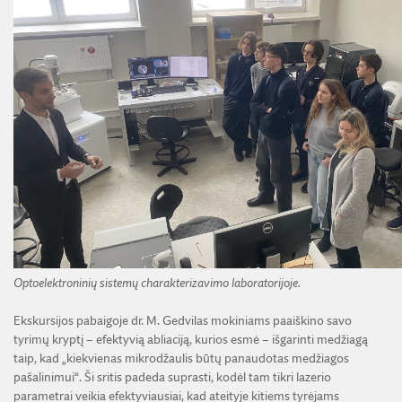
Optoelektroninių sistemų charakterizavimo laboratorijoje.
Ekskursijos pabaigoje dr. M. Gedvilas mokiniams paaiškino savo
tyrimų kryptį – efektyvią abliaciją, kurios esmė – išgarinti medžiagą
taip, kad „kiekvienas mikrodžaulis būtų panaudotas medžiagos
pašalinimui“. Ši sritis padeda suprasti, kodėl tam tikri lazerio
parametrai veikia efektyviausiai, kad ateityje kitiems tyrėjams