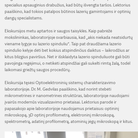
specialius apsauginius drabužius, kad būtų išvengta taršos. Lektorius
paaiškino, kad tokios patalpos būtinos lazerių gamintojams ir optinių
dangų specialistams.
Ekskursijos metu aptartos ir saugos taisyklės. Kaip pabrėžė
mokslininkas, laboratorijoje svarbiausia, kad „akis niekada neatsidurtų
viename lygyje su lazerio spinduliu“. Taip pat draudžiama lazerio
spindulio kelyje dėti bet kokius atspindinčius daiktus – laikrodžius ar
kitus blizgius paviršius. Net ir išsklaidyta lazerio spinduliuotė gali būti
pavojinga regėjimui, o netikėti atspindžiai gali sukelti rimtą žalą, todėl
laikomasi griežtų saugos procedūrų.
Ekskursija tęsėsi Optoelektroninių sistemų charakterizavimo
laboratorijoje. Dr. M. Gedvilas paaiškino, kad norint stebėti
mikrometrines ir nanometrines struktūras, laboratorijoje naudojami
įvairūs modernūs vizualizavimo prietaisai. Lektorius parodė ir
papasakojo apie laboratorijoje naudojamus prietaisus: optininį
mikroskopą, 3D optinį profilometrą, elektroninį mikroskopą,
spektrometrą, adatinį profilometrą, atominių jėgų mikroskopą ir kitus.