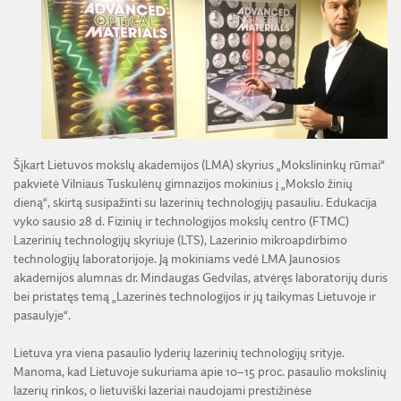
ŽEMĖS ŪKIO IR MIŠKŲ MOKSLŲ SKYRIUS
BENDRADARBIAVIMO SUTARTYS
BENDRADARBIAVIMAS SU REGIONAIS
VIRTUALI LMA
FINANSŲ KONTROLĖS TAISYKLĖS
TECHNIKOS MOKSLŲ SKYRIUS
MOKSLININKO ETIKOS KODEKSAS
LMA IR AKADEMIKAI ŽINIASKLAIDOJE
ŪKIO SUBJEKTŲ PRIEŽIŪRA
JAUNOJI AKADEMIJA
KORUPCIJOS PREVENCIJA
PASLAUGOS
TARNYBINIAI LENGVIEJI AUTOMOBILIAI
SKYRIAI IR PADALINIAI
PRANEŠĖJŲ APSAUGA
ES SF PARAMA LMA
LĖŠOS VEIKLAI VIEŠINTI
PAREIGYBIŲ APRAŠYMAS IR ATLIEKAMOS FUNKCIJOS
NUORODOS
ATVIRI DUOMENYS
ŠVIESAUS ATMINIMO LMA NARIAI
Šįkart Lietuvos mokslų akademijos (LMA) skyrius „Mokslininkų rūmai“
pakvietė Vilniaus Tuskulėnų gimnazijos mokinius į „Mokslo žinių
dieną“, skirtą susipažinti su lazerinių technologijų pasauliu. Edukacija
vyko sausio 28 d. Fizinių ir technologijos mokslų centro (FTMC)
Lazerinių technologijų skyriuje (LTS), Lazerinio mikroapdirbimo
technologijų laboratorijoje. Ją mokiniams vedė LMA Jaunosios
akademijos alumnas dr. Mindaugas Gedvilas, atvėręs laboratorijų duris
bei pristatęs temą „Lazerinės technologijos ir jų taikymas Lietuvoje ir
pasaulyje“.
Lietuva yra viena pasaulio lyderių lazerinių technologijų srityje.
Manoma, kad Lietuvoje sukuriama apie 10–15 proc. pasaulio mokslinių
lazerių rinkos, o lietuviški lazeriai naudojami prestižinėse