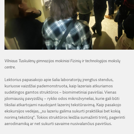
Vilniaus Tuskulėnų gimnazijos mokiniai Fizinių ir technologijos mokslų
centre.
Lektorius papasakojo apie šalia laboratorijų įrengtus stendus,
kuriuose vaizdžiai pademonstruota, kaip lazeriais atkuriamos
sudėtingos gamtos struktūros – biomimetiniai paviršiai. Vienas
įdomiausių pavyzdžių – ryklio odos mikrožvyneliai, kurie gali būti
tiksliai atkartojami naudojant lazerinį tekstūravimą. Kaip pasakojo
ekskursijos vedėjas, „su lazeriu galima sukurti praktiškai bet kokią
norimą tekstūrą“. Tokios struktūros leidžia sumažinti trintį, pagerinti
aerodinamiką ar net sukurti savaime nusivalančius paviršius.