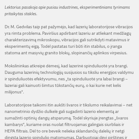
Lektorius pasakoja apie pusiau industrines, eksperimentiniams tyrimams
pritaikytas stakles.
Dr. M. Gedvilas taip pat pažymėjo, kad lazerių laboratorijose vibracijos
yra rimta problema. Paviršius apdirbant lazeriu ar atliekant medžiagų
charakterizavimą mikroskopu, vibracijos gali sutrikdyti matavimus ir
eksperimentų eigą. Todėl pastatas turi būti itin stabilus, o įranga
statoma ant masyvių granito blokų, slopinančių aplinkos virpesius.
Mokslininkas atkreipė dėmesį, kad lazerinė spinduliuotė yra brangi.
Dauguma lazerinių technologijų susijusios su tiksliu energijos valdymu
ir spinduliuotės efektyvumu, nes „ta spinduliuotė yra labai brangi –
lazeriai gali kainuoti šimtus tūkstančių eurų, o kai kurie net kelis
milijonus“.
Laboratorijose taikomi itin aukšti švaros ir tikslumo reikalavimai – net
nanometrinio dydžio dulkelė gali sugadinti lazerio elementą ar
sumažinti optinių dangų atsparumą. Todėl skyriuje įrengtas „švaros
kambarys“, kuriame oras nuolat filtruojamas galingais siurbliais ir
HEPA filtrais. Dėl to ore beveik nelieka sklandančių dalelių ir netgi
dingsta lazerio spindulio matomumas. Darbuotojai dėvi pirštines ir