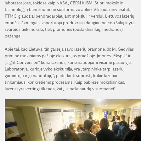
laboratorijose, tokiose kaip NASA, CERN ir IBM. Stipri mokslo ir
technologijų bendruomenė susiformavo aplink Vilniaus universitetą ir
FTMC, glaudžiai bendradarbiaujant mokslui ir verslui. Lietuvos lazerių
įmonės sėkmingai eksportuoja produkciją į daugiau nei 100 šalių ir yra
svarbios tiek mokslo, tiek pramonės (puslaidininkių, medicinos)
pažangai.
Apie tai, kad Lietuva itin garsėja savo lazerių pramone, dr. M. Gedvilas
priminė mokiniams pačioje ekskursijos pradžioje. Įmonės „Ekspla“ ir
„Light Conversion“ kuria lazerius, kurie naudojami visame pasaulyje.
Laboratorija, kurioje vyko ekskursija, yra „tarpininkė tarp lazerių
gamintojų ir jų naudotojų“, padedanti suprasti, kokie lazeriai
tinkamiausi konkretiems procesams. Kaip pabrėžė mokslininkas,
lazeriai yra vertingi tik tada, kai „jie neša naudą visuomenei“.