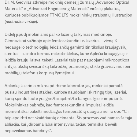
Dr. M. Gedvilas atkreipė mokinių dėmesį į žurnalų „Advanced Optical
Materials“ ir „Advanced Engineering Materials“ viršelių plakatus,
kuriuose publikuojamos FTMC LTS mokslininkų straipsnių iliustracijos
(
nuotrauka viršuje
).
Didelį įspūdį mokiniams paliko lazerių taikymas medicinoje.
Gimnazistai sužinojo apie femtosekundinius lazerius – vieną iš
nedaugelio technologijų, leidžiančių gaminti itin tikslius kraujagyslių
stentus – cilindro formos mikrotinklelius, kurie išplečia kraujagyslę ir
leidžia kraujui laisvai tekėti. Lazeriai taip pat naudojami mikrooptikos
srityje, tikslių šveicariškų laikrodžių pramonėje, stiklo graviravimui bei
mobiliųjų telefonų korpusų žymėjimui.
Aplankę lazerinio mikroapdirbimo laboratorijas, mokiniai pamatė
pusiau industrines stakles, kuriose naudojami skirtingų tipų lazeriai,
kurių spinduliuotė yra griežtai apibrėžto bangos ilgio ir impulsinė.
Mokslininkas pabrėžė, kad femtosekundiniai impulsai leidžia
momentiškai pakelti medžiagos temperatūrą daugiau nei 10 000 °C ir
taip apdirbti net skaidriausią deimantą. Šis procesas vadinamas šaltąja
abliacija, kai „dirbama labai intensyviai, tačiau termiškai beveik
nepaveikiamas bandinys“.