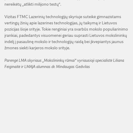
nereikėtų „atlikti milijono testų“.
Vizitas FTMC Lazerinių technologijų skyriuje suteikė gimnazistams
vertingų žinių apie lazerines technologijas, jų taikymą ir Lietuvos
pozicijas šioje srityje. Tokie renginiai yra svarbūs mokslo populiarinimo
įrankiai, padedantys visuomenei geriau suprasti Lietuvos mokslininkų
indėlį į pasaulinę mokslo ir technologijų raidą bei įkvepiantys jaunus
žmones siekti karjeros mokslo srityje.
Parengė LMA skyriaus „Mokslininkų rūmai“ vyriausioji specialistė Liliana
Feiginaitė ir LMAJA alumnas dr. Mindaugas Gedvilas