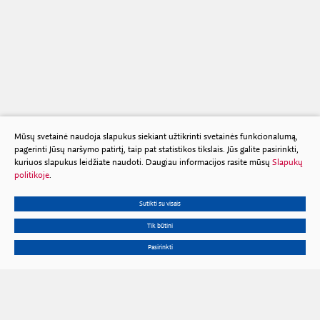
Mūsų svetainė naudoja slapukus siekiant užtikrinti svetainės funkcionalumą,
pagerinti Jūsų naršymo patirtį, taip pat statistikos tikslais. Jūs galite pasirinkti,
kuriuos slapukus leidžiate naudoti. Daugiau informacijos rasite mūsų
Slapukų
politikoje
.
Sutikti su visais
Tik būtini
Pasirinkti