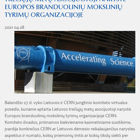
ŽEMĖS ŪKIO IR MIŠKŲ MOKSLŲ SKYRIUS
BENDRADARBIAVIMO SUTARTYS
EUROPOS BRANDUOLINIŲ MOKSLINIŲ
BENDRADARBIAVIMAS SU REGIONAIS
VIRTUALI LMA
FINANSŲ KONTROLĖS TAISYKLĖS
TECHNIKOS MOKSLŲ SKYRIUS
TYRIMŲ ORGANIZACIJOJE
MOKSLININKO ETIKOS KODEKSAS
LMA IR AKADEMIKAI ŽINIASKLAIDOJE
ŪKIO SUBJEKTŲ PRIEŽIŪRA
JAUNOJI AKADEMIJA
KORUPCIJOS PREVENCIJA
2021 04 28
PASLAUGOS
TARNYBINIAI LENGVIEJI AUTOMOBILIAI
SKYRIAI IR PADALINIAI
PRANEŠĖJŲ APSAUGA
ES SF PARAMA LMA
LĖŠOS VEIKLAI VIEŠINTI
PAREIGYBIŲ APRAŠYMAS IR ATLIEKAMOS FUNKCIJOS
NUORODOS
ATVIRI DUOMENYS
ŠVIESAUS ATMINIMO LMA NARIAI
Balandžio 27 d. vyko Lietuvos ir CERN jungtinio komiteto virtualus
posėdis, kuriame aptarta Lietuvos trečiųjų metų asocijuotoji narystė
Europos branduolinių mokslinių tyrimų organizacijoje CERN.
Komiteto išvados, priimamos kiekviename kasmetiniame susitikime,
įvardija konkrečius CERN ar Lietuvos dėmesio reikalaujančius narystės
aspektus ir numato, kokių priemonių imtis ar kokių tikslų siekti per