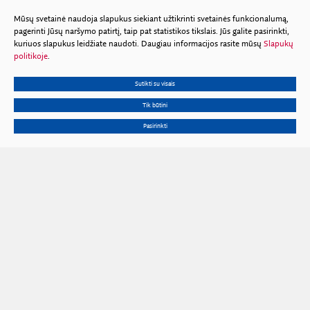
Mūsų svetainė naudoja slapukus siekiant užtikrinti svetainės funkcionalumą,
pagerinti Jūsų naršymo patirtį, taip pat statistikos tikslais. Jūs galite pasirinkti,
kuriuos slapukus leidžiate naudoti. Daugiau informacijos rasite mūsų
Slapukų
politikoje
.
Sutikti su visais
Tik būtini
Pasirinkti
Gedimino pr. 3, 01102 Vilnius
Tel.
+370 602 653 54
El. p.
prezidiumas@lma.lt