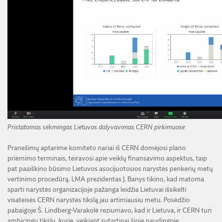
Pristatomas sėkmingas Lietuvos dalyvavimas CERN pirkimuose
Pranešimų aptarime komiteto nariai iš CERN domėjosi plano
priėmimo terminais, teiravosi apie veiklų finansavimo aspektus, taip
pat paaiškino būsimo Lietuvos asocijuotosios narystės penkerių metų
vertinimo procedūrą. LMA prezidentas J. Banys tikino, kad matoma
sparti narystės organizacijoje pažanga leidžia Lietuvai išsikelti
visateisės CERN narystės tikslą jau artimiausiu metu. Posėdžio
pabaigoje Š. Lindberg-Varakolė reziumavo, kad ir Lietuva, ir CERN turi
ambicingų tikslų, kurie, veikiant sutartinai šioje naudingoje