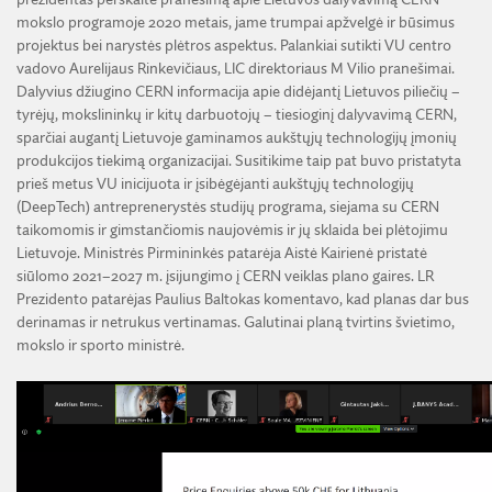
mokslo programoje 2020 metais, jame trumpai apžvelgė ir būsimus
projektus bei narystės plėtros aspektus. Palankiai sutikti VU centro
vadovo Aurelijaus Rinkevičiaus, LIC direktoriaus M Vilio pranešimai.
Dalyvius džiugino CERN informacija apie didėjantį Lietuvos piliečių –
tyrėjų, mokslininkų ir kitų darbuotojų – tiesioginį dalyvavimą CERN,
sparčiai augantį Lietuvoje gaminamos aukštųjų technologijų įmonių
produkcijos tiekimą organizacijai. Susitikime taip pat buvo pristatyta
prieš metus VU inicijuota ir įsibėgėjanti aukštųjų technologijų
(DeepTech) antreprenerystės studijų programa, siejama su CERN
taikomomis ir gimstančiomis naujovėmis ir jų sklaida bei plėtojimu
Lietuvoje. Ministrės Pirmininkės patarėja Aistė Kairienė pristatė
siūlomo 2021–2027 m. įsijungimo į CERN veiklas plano gaires. LR
Prezidento patarėjas Paulius Baltokas komentavo, kad planas dar bus
derinamas ir netrukus vertinamas. Galutinai planą tvirtins švietimo,
mokslo ir sporto ministrė.