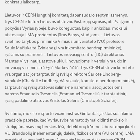
konkretų laikotarpį.
Lietuvos ir CERN jungtinį komitetą dabar sudaro septyni asmenys:
trys CERN ir keturi Lietuvos atstovai. Pastarųjų sąrašas, atsižvelgiant į
pokyčius Vyriausybėje, buvo koreguotas: kaip ir anksčiau, mokslui
atstovauja LMA prezidentas Jūras Banys, studijoms – Lietuvos
švietimo tarybos pirmininkė Vilniaus universiteto (VU) profesorė
Saulė Mačiukaitė-Žvinienė (ji yra ir komiteto bendrapirmininkė),
ryšiams su pramone – Lietuvos inovacijų centro (LIC) direktorius
Mantas Vilys, nauja atstovė ūkiui, inovacijoms ir verslui yra ūkio ir
inovacijų viceministrė Eglė Markevičiūtė. Trys CERN atstovai komitete
yra organizacijos tarptautinių ryšių direktorė Šarlotė Lindberg-
Varakolė (Charlotte Lindberg-Warakaule, komiteto bendrapirmininkė),
tarptautinių ryšių atstovas šalims-ne narėms ir asocijuotosioms
narėms Emanuelis Tsesmelis (Emmanuel Tsesmelis) ir tarptautinių
ryšių padalinio atstovas Kristofas Šėferis (Christoph Schäfer).
Švietimo, mokslo ir sporto viceministras Gintautas Jakštas susitikimo
pradžioje pabrėžė, kad Vyriausybė numato žymai didinti mokslo ir
studijų finansavimą bei skirs lėšų detektorių kūrimo laboratorijai įkurti
VU Branduolių ir elementariųjų dalelių fizikos centre (VU centre). LMA
prezidentas perskaitė pranešimą apie Lietuvos dalyvavimą CERN