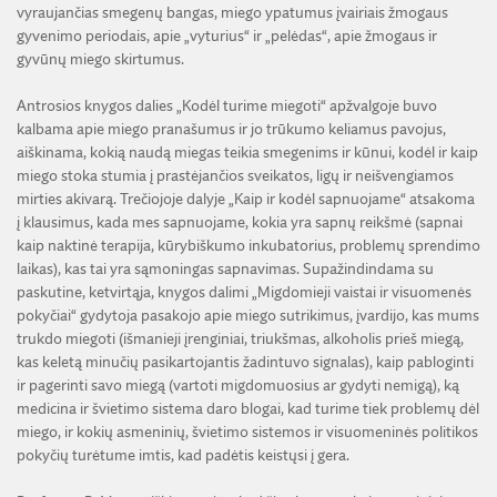
vyraujančias smegenų bangas, miego ypatumus įvairiais žmogaus
gyvenimo periodais, apie „vyturius“ ir „pelėdas“, apie žmogaus ir
gyvūnų miego skirtumus.
Antrosios knygos dalies „Kodėl turime miegoti“ apžvalgoje buvo
kalbama apie miego pranašumus ir jo trūkumo keliamus pavojus,
aiškinama, kokią naudą miegas teikia smegenims ir kūnui, kodėl ir kaip
miego stoka stumia į prastėjančios sveikatos, ligų ir neišvengiamos
mirties akivarą. Trečiojoje dalyje „Kaip ir kodėl sapnuojame“ atsakoma
į klausimus, kada mes sapnuojame, kokia yra sapnų reikšmė (sapnai
kaip naktinė terapija, kūrybiškumo inkubatorius, problemų sprendimo
laikas), kas tai yra sąmoningas sapnavimas. Supažindindama su
paskutine, ketvirtąja, knygos dalimi „Migdomieji vaistai ir visuomenės
pokyčiai“ gydytoja pasakojo apie miego sutrikimus, įvardijo, kas mums
trukdo miegoti (išmanieji įrenginiai, triukšmas, alkoholis prieš miegą,
kas keletą minučių pasikartojantis žadintuvo signalas), kaip pabloginti
ir pagerinti savo miegą (vartoti migdomuosius ar gydyti nemigą), ką
medicina ir švietimo sistema daro blogai, kad turime tiek problemų dėl
miego, ir kokių asmeninių, švietimo sistemos ir visuomeninės politikos
pokyčių turėtume imtis, kad padėtis keistųsi į gera.