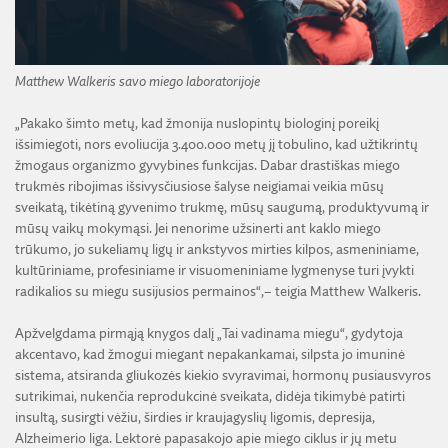
Matthew Walkeris savo miego laboratorijoje
„Pakako šimto metų, kad žmonija nuslopintų biologinį poreikį
išsimiegoti, nors evoliucija 3.400.000 metų jį tobulino, kad užtikrintų
žmogaus organizmo gyvybines funkcijas. Dabar drastiškas miego
trukmės ribojimas išsivysčiusiose šalyse neigiamai veikia mūsų
sveikatą, tikėtiną gyvenimo trukmę, mūsų saugumą, produktyvumą ir
mūsų vaikų mokymąsi. Jei nenorime užsinerti ant kaklo miego
trūkumo, jo sukeliamų ligų ir ankstyvos mirties kilpos, asmeniniame,
kultūriniame, profesiniame ir visuomeniniame lygmenyse turi įvykti
radikalios su miegu susijusios permainos“,– teigia Matthew Walkeris.
Apžvelgdama pirmąją knygos dalį „Tai vadinama miegu“, gydytoja
akcentavo, kad žmogui miegant nepakankamai, silpsta jo imuninė
sistema, atsiranda gliukozės kiekio svyravimai, hormonų pusiausvyros
sutrikimai, nukenčia reprodukcinė sveikata, didėja tikimybė patirti
insultą, susirgti vėžiu, širdies ir kraujagyslių ligomis, depresija,
Alzheimerio liga. Lektorė papasakojo apie miego ciklus ir jų metu