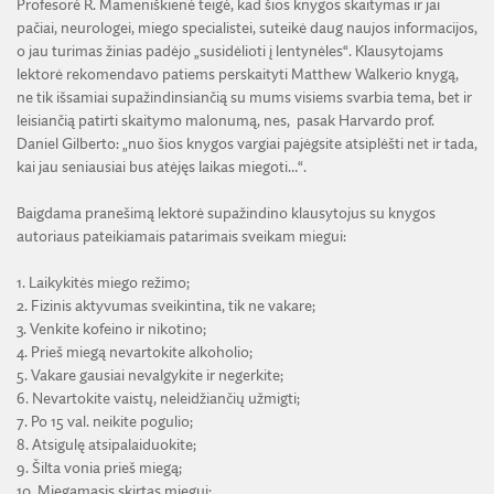
Profesorė R. Mameniškienė teigė, kad šios knygos skaitymas ir jai
pačiai, neurologei, miego specialistei, suteikė daug naujos informacijos,
o jau turimas žinias padėjo „susidėlioti į lentynėles“. Klausytojams
lektorė rekomendavo patiems perskaityti Matthew Walkerio knygą,
ne tik išsamiai supažindinsiančią su mums visiems svarbia tema, bet ir
leisiančią patirti skaitymo malonumą, nes, pasak Harvardo prof.
Daniel Gilberto: „nuo šios knygos vargiai pajėgsite atsiplėšti net ir tada,
kai jau seniausiai bus atėjęs laikas miegoti…“.
Baigdama pranešimą lektorė supažindino klausytojus su knygos
autoriaus pateikiamais patarimais sveikam miegui:
1. Laikykitės miego režimo;
2. Fizinis aktyvumas sveikintina, tik ne vakare;
3. Venkite kofeino ir nikotino;
4. Prieš miegą nevartokite alkoholio;
5. Vakare gausiai nevalgykite ir negerkite;
6. Nevartokite vaistų, neleidžiančių užmigti;
7. Po 15 val. neikite pogulio;
8. Atsigulę atsipalaiduokite;
9. Šilta vonia prieš miegą;
10. Miegamasis skirtas miegui;