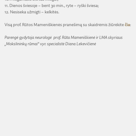
11. Dienos šviesoje – bent 30 min., ryte – ryški šviesa;
12. Nesiseka užmigti – kelkitės.
Visą prof. Rūtos Mameniškienės pranešimą su skaidrėmis žiūrėkite
čia
:
Parengė
gydytoja neurologė
prof. Rūta Mameniškienė ir LMA skyriaus
„Mokslininkų rūmai“ vyr. specialistė Diana Lekevičienė