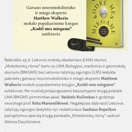
ŽEMĖS ŪKIO IR MIŠKŲ MOKSLŲ SKYRIUS
BENDRADARBIAVIMO SUTARTYS
BENDRADARBIAVIMAS SU REGIONAIS
VIRTUALI LMA
FINANSŲ KONTROLĖS TAISYKLĖS
TECHNIKOS MOKSLŲ SKYRIUS
MOKSLININKO ETIKOS KODEKSAS
LMA IR AKADEMIKAI ŽINIASKLAIDOJE
ŪKIO SUBJEKTŲ PRIEŽIŪRA
JAUNOJI AKADEMIJA
KORUPCIJOS PREVENCIJA
PASLAUGOS
TARNYBINIAI LENGVIEJI AUTOMOBILIAI
SKYRIAI IR PADALINIAI
PRANEŠĖJŲ APSAUGA
ES SF PARAMA LMA
LĖŠOS VEIKLAI VIEŠINTI
PAREIGYBIŲ APRAŠYMAS IR ATLIEKAMOS FUNKCIJOS
NUORODOS
ATVIRI DUOMENYS
ŠVIESAUS ATMINIMO LMA NARIAI
Balandžio 29 d. Lietuvos mokslų akademijos (LMA) skyrius
„Mokslininkų rūmai“ kartu su LMA Biologijos, medicinos ir geomokslų
skyriumi (BMGMS) bei Lietuvos rašytojų sąjungos (LRS) leidykla
pakvietė į garsaus neuromokslininko ir miego eksperto
Matthew
Walkerio
mokslo populiarinimo knygos
„Kodėl mes miegame“
sutiktuves. Per nuotolį prisijungusiems klausytojams knygą pristatė
LMA BMGMS pirmininkas akad.
Vaidutis Kučinskas
ir gydytoja
neurologė prof.
Rūta Mameniškienė.
Negalėjusio dalyvauti Lietuvos
rašytojų sąjungos leidyklos vyr. redaktoriaus
Sauliaus Repečkos
pamąstymus apie šią knygą perskaitė „Mokslininkų rūmų“ vadovė
Aldona Daučiūnienė.