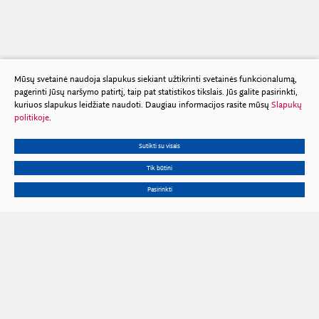
Mūsų svetainė naudoja slapukus siekiant užtikrinti svetainės funkcionalumą,
pagerinti Jūsų naršymo patirtį, taip pat statistikos tikslais. Jūs galite pasirinkti,
kuriuos slapukus leidžiate naudoti. Daugiau informacijos rasite mūsų
Slapukų
politikoje
.
Sutikti su visais
Tik būtini
Pasirinkti