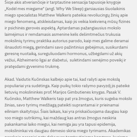
Šioje akis atveriančioje ir tarptautine sensacija tapusioje knygoje
„Kodėl mes miegame“ (angl. Why We Sleep) garsiausias šiuolaikinis
miego specialistas Matthew Walkeris pateikia revoliucingų žinių apie
miego fenomeną, atskleisdamas, kaip jis veikia kiekvieną mūsų fizinės
ir psichinės gerovės aspektą. Aptardamas pažangiausius mokslo
laimėjimus ir remdamasis asmenine kelis dešimtmečius trukusia
mokslinių tyrimų praktika autorius parodo, kaip mes galime deramai
išnaudoti miegą, gerindami savo pažintinius gebėjimus, susikurdami
geresnę nuotaiką, sureguliuodami hormonus, užbėgdami už akių
vėžiui, Alzheimerio ligai ar diabetui, sulėtindami senėjimo poveikį ir
pratęsdami gyvenimo trukmę.
Akad. Vaidutis Kučinskas kalbėjo apie tai, kad rašyti apie mokslą
populiariai yra sudėtinga. Kaip puikų tokio rašymo pavyzdį jis pateikė
lietuvių mokslininkės prof. Marijos Gimbutienės knygas. Pasak V.
Kučinsko, Matthew Walkeris taip pat yra žmogus, kuris sugeba mokslo
žinias, savo tyrimų medžiagą pateikti suprantamai ir prieinamai
eiliniam skaitytojui. Šiais laikais, kai yra priskaičiuojama daugiau kaip
100 miego sutrikimų, kai maždaug kas antras žmogus neskiria
pakankamai laiko miegui, kai nemiga jau yra tapusi epidemija,
mokslininkai vis daugiau dėmesio skiria miego tyrimams. Akademikas