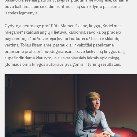
pasakojo neseniai pats dalyvavęs tarptautiniame kongrese, kuriame
buvo kalbama apie cirkadinius ritmus ir jų sutrikdymo pasekmes
ląstelės lygmenyje.
Gydytoja neurologė prof. Rūta Mameniškienė, knygą „Kodėl mes
miegame“ skaičiusi anglų ir lietuvių kalbomis, savo kalbą pradėjo
pagiriamuoju žodžiu vertėjai Jovitai Liutkutei už tikslų ir sklandų
vertimą. Toliau išsamiame, patraukliai ir vaizdžiai pateiktame
pranešime profesorė nuodugniai išanalizavo kiekvieną knygos dalį,
supažindindama klausytojus su svarbiausiais faktais apie miegą,
įdomiausiomis knygos autoriaus įžvalgomis ir tyrimų rezultatais.