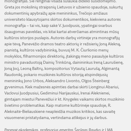
monografijas. Šie renginiai visada sulaukia didelio susidomėjimo.
Greta jos mokslinių straipsnių Lietuvos ir užsienio spaudoje, sukurtų
dokumentinių apybraižų apie menininkus, Trečiojo amžiaus
universiteto klausytojams skirtos dokumentikos, kiekviena autorės
monografija – tai vis, kaip sakė V. Juodpusis, ypatingai svarbus
išsaugomas paveldas, vis kitai kartai atverčiamas atmintinas mūsų
kultūros istorijos puslapis. Autorės darbų virtinėje yra monografijų
apie tėvą, Panevėžio dramos teatro aktorių ir režisierių Joną Alekną,
pianistą, kultūros vadybininką, buvusį M. K. Čiurlionio menų
mokyklos, filharmonijos direktorių, įtakingą meno pasaulyje kultūros
ministro pavaduotoją Dainių Trinkūną, dainininkus Ireną Laurušienę,
Joną Jocį, Leoną Baltrų, kompozitorius Vytautą Laurušą, Algimantą
Raudonikį, pokario muzikinės kultūros istoriją atspindėjusių
menininkų Jono Urbos, Aleksandro Livonto, Olgos Šteinberg
gyvenimus. Kiek mažesnės apimties darbai skirti Lionginui Abariui,
Vaclovui Juodpusiui, Gediminui Narijauskui, Irenai Aleknienei,
gimtajam miestui Panevėžiui ir kt. Knygelės vaikams skirtos muzikinio
švietimo problematikai. Kaip matome kultūrinėje spaudoje, R.
Aleknaitė-Bieliauskienė neapleidžia muzikos kritikos, kas savaitę
visuomenei pristatydama, vertindama atlikėjus ir jų darbus.
Parengė akademikas, profesorius emeritas Šarūnas Raudys ir LMA