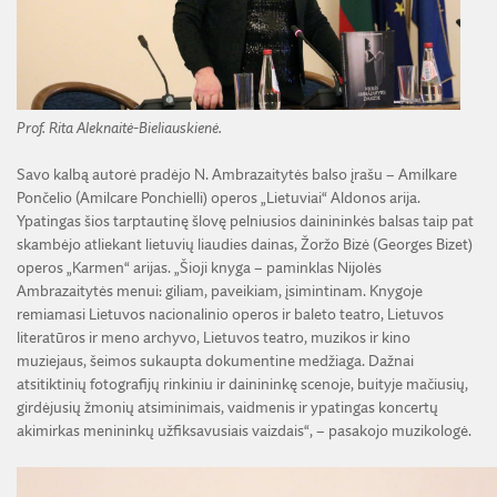
Prof. Rita Aleknaitė-Bieliauskienė.
Savo kalbą autorė pradėjo N. Ambrazaitytės balso įrašu – Amilkare
Pončelio (Amilcare Ponchielli) operos „Lietuviai“ Aldonos arija.
Ypatingas šios tarptautinę šlovę pelniusios dainininkės balsas taip pat
skambėjo atliekant lietuvių liaudies dainas, Žoržo Bizė (Georges Bizet)
operos „Karmen“ arijas. „Šioji knyga – paminklas Nijolės
Ambrazaitytės menui: giliam, paveikiam, įsimintinam. Knygoje
remiamasi Lietuvos nacionalinio operos ir baleto teatro, Lietuvos
literatūros ir meno archyvo, Lietuvos teatro, muzikos ir kino
muziejaus, šeimos sukaupta dokumentine medžiaga. Dažnai
atsitiktinių fotografijų rinkiniu ir dainininkę scenoje, buityje mačiusių,
girdėjusių žmonių atsiminimais, vaidmenis ir ypatingas koncertų
akimirkas menininkų užfiksavusiais vaizdais“, – pasakojo muzikologė.