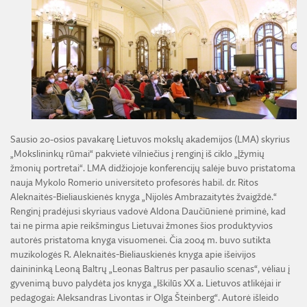
ŽEMĖS ŪKIO IR MIŠKŲ MOKSLŲ SKYRIUS
BENDRADARBIAVIMO SUTARTYS
BENDRADARBIAVIMAS SU REGIONAIS
VIRTUALI LMA
FINANSŲ KONTROLĖS TAISYKLĖS
TECHNIKOS MOKSLŲ SKYRIUS
MOKSLININKO ETIKOS KODEKSAS
LMA IR AKADEMIKAI ŽINIASKLAIDOJE
ŪKIO SUBJEKTŲ PRIEŽIŪRA
JAUNOJI AKADEMIJA
KORUPCIJOS PREVENCIJA
PASLAUGOS
TARNYBINIAI LENGVIEJI AUTOMOBILIAI
SKYRIAI IR PADALINIAI
PRANEŠĖJŲ APSAUGA
ES SF PARAMA LMA
LĖŠOS VEIKLAI VIEŠINTI
PAREIGYBIŲ APRAŠYMAS IR ATLIEKAMOS FUNKCIJOS
NUORODOS
ATVIRI DUOMENYS
ŠVIESAUS ATMINIMO LMA NARIAI
Sausio 20-osios pavakarę Lietuvos mokslų akademijos (LMA) skyrius
„Mokslininkų rūmai“ pakvietė vilniečius į renginį iš ciklo „Įžymių
žmonių portretai“. LMA didžiojoje konferencijų salėje buvo pristatoma
nauja Mykolo Romerio universiteto profesorės habil. dr. Ritos
Aleknaitės-Bieliauskienės knyga „Nijolės Ambrazaitytės žvaigždė.“
Renginį pradėjusi skyriaus vadovė Aldona Daučiūnienė priminė, kad
tai ne pirma apie reikšmingus Lietuvai žmones šios produktyvios
autorės pristatoma knyga visuomenei. Čia 2004 m. buvo sutikta
muzikologės R. Aleknaitės-Bieliauskienės knyga apie išeivijos
dainininką Leoną Baltrų „Leonas Baltrus per pasaulio scenas“, vėliau į
gyvenimą buvo palydėta jos knyga „Iškilūs XX a. Lietuvos atlikėjai ir
pedagogai: Aleksandras Livontas ir Olga Šteinberg“. Autorė išleido