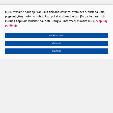
Mūsų svetainė naudoja slapukus siekiant užtikrinti svetainės funkcionalumą,
pagerinti Jūsų naršymo patirtį, taip pat statistikos tikslais. Jūs galite pasirinkti,
kuriuos slapukus leidžiate naudoti. Daugiau informacijos rasite mūsų
Slapukų
politikoje
.
Sutikti su visais
Tik būtini
Pasirinkti
Gedimino pr. 3, 01102 Vilnius
Tel.
+370 602 653 54