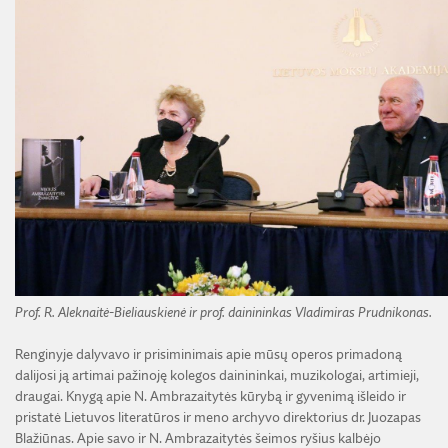
Prof. R. Aleknaitė-Bieliauskienė ir prof. dainininkas Vladimiras Prudnikonas.
Renginyje dalyvavo ir prisiminimais apie mūsų operos primadoną
dalijosi ją artimai pažinoję kolegos dainininkai, muzikologai, artimieji,
draugai. Knygą apie N. Ambrazaitytės kūrybą ir gyvenimą išleido ir
pristatė Lietuvos literatūros ir meno archyvo direktorius dr. Juozapas
Blažiūnas. Apie savo ir N. Ambrazaitytės šeimos ryšius kalbėjo