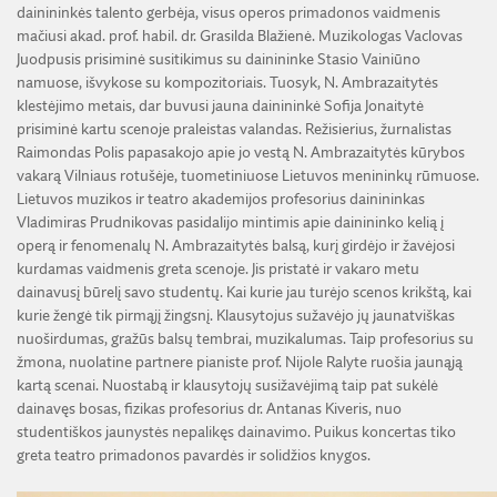
dainininkės talento gerbėja, visus operos primadonos vaidmenis
mačiusi akad. prof. habil. dr. Grasilda Blažienė. Muzikologas Vaclovas
Juodpusis prisiminė susitikimus su dainininke Stasio Vainiūno
namuose, išvykose su kompozitoriais. Tuosyk, N. Ambrazaitytės
klestėjimo metais, dar buvusi jauna dainininkė Sofija Jonaitytė
prisiminė kartu scenoje praleistas valandas. Režisierius, žurnalistas
Raimondas Polis papasakojo apie jo vestą N. Ambrazaitytės kūrybos
vakarą Vilniaus rotušėje, tuometiniuose Lietuvos menininkų rūmuose.
Lietuvos muzikos ir teatro akademijos profesorius dainininkas
Vladimiras Prudnikovas pasidalijo mintimis apie dainininko kelią į
operą ir fenomenalų N. Ambrazaitytės balsą, kurį girdėjo ir žavėjosi
kurdamas vaidmenis greta scenoje. Jis pristatė ir vakaro metu
dainavusį būrelį savo studentų. Kai kurie jau turėjo scenos krikštą, kai
kurie žengė tik pirmąjį žingsnį. Klausytojus sužavėjo jų jaunatviškas
nuoširdumas, gražūs balsų tembrai, muzikalumas. Taip profesorius su
žmona, nuolatine partnere pianiste prof. Nijole Ralyte ruošia jaunąją
kartą scenai. Nuostabą ir klausytojų susižavėjimą taip pat sukėlė
dainavęs bosas, fizikas profesorius dr. Antanas Kiveris, nuo
studentiškos jaunystės nepalikęs dainavimo. Puikus koncertas tiko
greta teatro primadonos pavardės ir solidžios knygos.