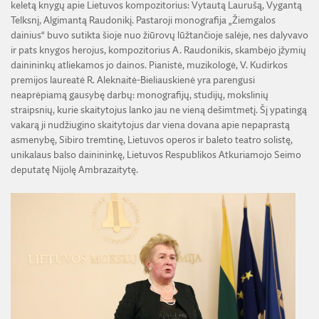
keletą knygų apie Lietuvos kompozitorius: Vytautą Laurušą, Vygantą
Telksnį, Algimantą Raudonikį. Pastaroji monografija „Žiemgalos
dainius“ buvo sutikta šioje nuo žiūrovų lūžtančioje salėje, nes dalyvavo
ir pats knygos herojus, kompozitorius A. Raudonikis, skambėjo įžymių
dainininkų atliekamos jo dainos. Pianistė, muzikologė, V. Kudirkos
premijos laureatė R. Aleknaitė-Bieliauskienė yra parengusi
neaprėpiamą gausybę darbų: monografijų, studijų, mokslinių
straipsnių, kurie skaitytojus lanko jau ne vieną dešimtmetį. Šį ypatingą
vakarą ji nudžiugino skaitytojus dar viena dovana apie nepaprastą
asmenybę, Sibiro tremtinę, Lietuvos operos ir baleto teatro solistę,
unikalaus balso dainininkę, Lietuvos Respublikos Atkuriamojo Seimo
deputatę Nijolę Ambrazaitytę.