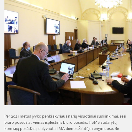
Per 2021 metus įvyko penki skyriaus narių visuotiniai susirinkimai, šeši
biuro posėdžiai, vienas išplėstinis biuro posėdis, HSMS sudarytų
komisijų posėdžiai, dalyvauta LMA dienos Šilutėje renginiuose. Be