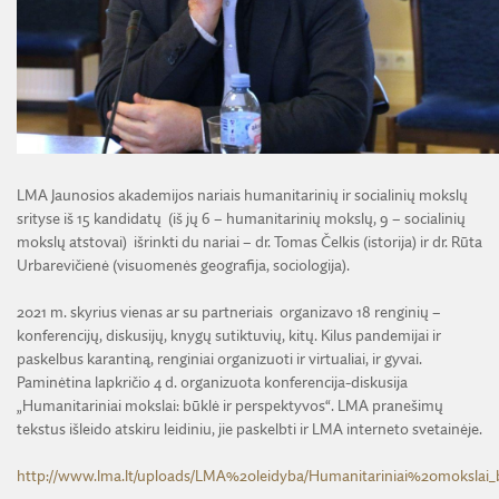
LMA Jaunosios akademijos nariais humanitarinių ir socialinių mokslų
srityse iš 15 kandidatų (iš jų 6 – humanitarinių mokslų, 9 – socialinių
mokslų atstovai) išrinkti du nariai – dr. Tomas Čelkis (istorija) ir dr. Rūta
Urbarevičienė (visuomenės geografija, sociologija).
2021 m. skyrius vienas ar su partneriais organizavo 18 renginių –
konferencijų, diskusijų, knygų sutiktuvių, kitų. Kilus pandemijai ir
paskelbus karantiną, renginiai organizuoti ir virtualiai, ir gyvai.
Paminėtina lapkričio 4 d. organizuota konferencija-diskusija
„Humanitariniai mokslai: būklė ir perspektyvos“. LMA pranešimų
tekstus išleido atskiru leidiniu, jie paskelbti ir LMA interneto svetainėje.
http://www.lma.lt/uploads/LMA%20leidyba/Humanitariniai%20moksl