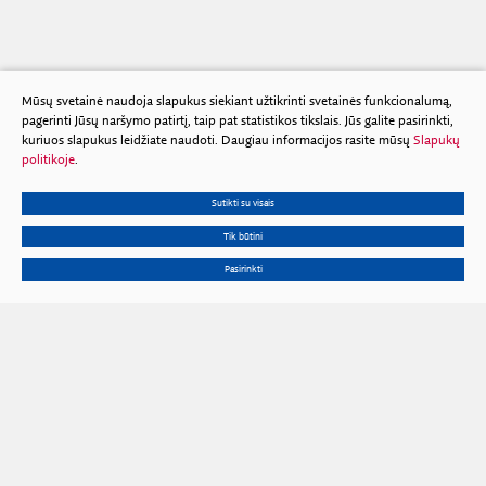
Mūsų svetainė naudoja slapukus siekiant užtikrinti svetainės funkcionalumą,
pagerinti Jūsų naršymo patirtį, taip pat statistikos tikslais. Jūs galite pasirinkti,
kuriuos slapukus leidžiate naudoti. Daugiau informacijos rasite mūsų
Slapukų
politikoje
.
Sutikti su visais
Tik būtini
Pasirinkti