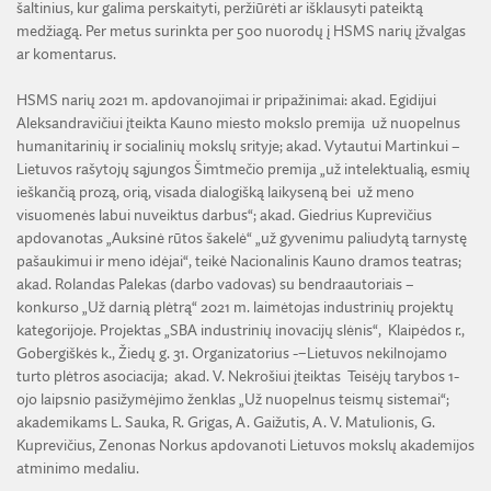
šaltinius, kur galima perskaityti, peržiūrėti ar išklausyti pateiktą
medžiagą. Per metus surinkta per 500 nuorodų į HSMS narių įžvalgas
ar komentarus.
HSMS narių 2021 m. apdovanojimai ir pripažinimai: akad. Egidijui
Aleksandravičiui įteikta Kauno miesto mokslo premija už nuopelnus
humanitarinių ir socialinių mokslų srityje; akad. Vytautui Martinkui –
Lietuvos rašytojų sąjungos Šimtmečio premija „už intelektualią, esmių
ieškančią prozą, orią, visada dialogišką laikyseną bei už meno
visuomenės labui nuveiktus darbus“; akad. Giedrius Kuprevičius
apdovanotas „Auksinė rūtos šakelė“ „už gyvenimu paliudytą tarnystę
pašaukimui ir meno idėjai“, teikė Nacionalinis Kauno dramos teatras;
akad. Rolandas Palekas (darbo vadovas) su bendraautoriais –
konkurso „Už darnią plėtrą“ 2021 m. laimėtojas industrinių projektų
kategorijoje. Projektas „SBA industrinių inovacijų slėnis“, Klaipėdos r.,
Gobergiškės k., Žiedų g. 31. Organizatorius -–Lietuvos nekilnojamo
turto plėtros asociacija; akad. V. Nekrošiui įteiktas
Teisėjų tarybos 1-
ojo laipsnio pasižymėjimo ženklas „Už nuopelnus teismų sistemai“;
akademikams L. Sauka, R. Grigas, A. Gaižutis, A. V. Matulionis, G.
Kuprevičius, Zenonas Norkus apdovanoti Lietuvos mokslų akademijos
atminimo medaliu.