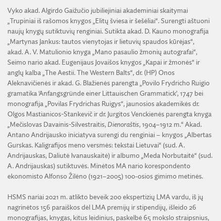
Vyko akad. Algirdo Gaižučio jubiliejiniai akademiniai skaitymai
„Trupiniai iš rašomos knygos „Elitų šviesa ir šešėliai“. Surengti aštuoni
naujų knygų sutiktuvių renginiai. Sutikta akad. D. Kauno monografija
„Martynas Jankus: tautos vienytojas ir lietuvių spaudos kūrėjas“,
akad. A. V. Matulionio knyga „Mano pasaulio žmonių autografai“,
Seimo nario akad. Eugenijaus Jovaišos knygos „Kapai ir žmonės“ ir
anglų kalba „The Aestii. The Western Balts“, dr. (HP) Onos
Aleknavičienės ir akad. G. Blažienės parengta „Povilo Frydricho Ruigio
gramatika ‘Anfangsgründe einer Littauischen Grammatick’, 1747 bei
monografija „Povilas Frydrichas Ruigys“, jaunosios akademikės dr.
Olgos Mastianicos-Stankevič ir dr. Jurgitos Venckienės parengta knyga
„Mečislovas Davainis-Silvestraitis,
Dienoraštis
, 1904–1912 m.“ Akad.
Antano Andrijausko iniciatyva surengi du renginiai – knygos „Albertas
Gurskas. Kaligrafijos meno versmės: tekstai Lietuvai“ (sud. A.
Andrijauskas, Daliutė Ivanauskaitė) ir albumo „Meda Norbutaitė“ (sud.
A. Andrijauskas) sutiktuvės. Minėtos MA nario korespondento
ekonomisto Alfonso Žilėno (1921–2005) 100-osios gimimo metinės.
HSMS nariai 2021 m. atlikto beveik 200 ekspertizių LMA vardu, iš jų
nagrinėtos 156 paraiškos dėl LMA premijų ir stipendijų, išleido 26
monografijas, knygas, kitus leidinius, paskelbė 65 mokslo straipsnius,