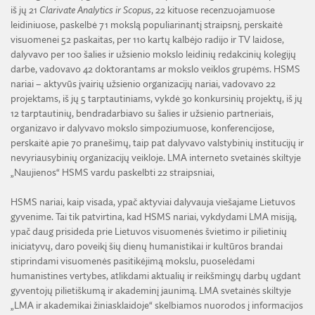
iš jų 21
Clarivate Analytics ir Scopus
, 22 kituose recenzuojamuose
leidiniuose, paskelbė 71 mokslą populiarinantį straipsnį, perskaitė
visuomenei 52 paskaitas, per 110 kartų kalbėjo radijo ir TV laidose,
dalyvavo per 100 šalies ir užsienio mokslo leidinių redakcinių kolegijų
darbe, vadovavo 42 doktorantams ar mokslo veiklos grupėms. HSMS
nariai – aktyvūs įvairių užsienio organizacijų nariai, vadovavo 22
projektams, iš jų 5 tarptautiniams, vykdė 30 konkursinių projektų, iš jų
12 tarptautinių, bendradarbiavo su šalies ir užsienio partneriais,
organizavo ir dalyvavo mokslo simpoziumuose, konferencijose,
perskaitė apie 70 pranešimų, taip pat dalyvavo valstybinių institucijų ir
nevyriausybinių organizacijų veikloje. LMA interneto svetainės skiltyje
„Naujienos“ HSMS vardu paskelbti 22 straipsniai,
HSMS nariai, kaip visada, ypač aktyviai dalyvauja viešajame Lietuvos
gyvenime. Tai tik patvirtina, kad HSMS nariai, vykdydami LMA misiją,
ypač daug prisideda prie Lietuvos visuomenės švietimo ir pilietinių
iniciatyvų, daro poveikį šių dienų humanistikai ir kultūros brandai
stiprindami visuomenės pasitikėjimą mokslu, puoselėdami
humanistines vertybes, atlikdami aktualių ir reikšmingų darbų ugdant
gyventojų pilietiškumą ir akademinį jaunimą. LMA svetainės skiltyje
„LMA ir akademikai žiniasklaidoje“ skelbiamos nuorodos į informacijos