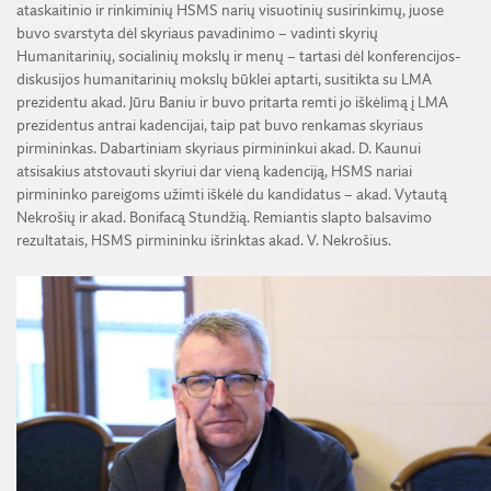
ataskaitinio ir rinkiminių HSMS narių visuotinių susirinkimų, juose
buvo svarstyta dėl skyriaus pavadinimo – vadinti skyrių
Humanitarinių, socialinių mokslų ir menų – tartasi dėl konferencijos-
diskusijos humanitarinių mokslų būklei aptarti, susitikta su LMA
prezidentu akad. Jūru Baniu ir buvo pritarta remti jo iškėlimą į LMA
prezidentus antrai kadencijai, taip pat buvo renkamas skyriaus
pirmininkas. Dabartiniam skyriaus pirmininkui akad. D. Kaunui
atsisakius atstovauti skyriui dar vieną kadenciją, HSMS nariai
pirmininko pareigoms užimti iškėlė du kandidatus – akad. Vytautą
Nekrošių ir akad. Bonifacą Stundžią. Remiantis slapto balsavimo
rezultatais, HSMS pirmininku išrinktas akad. V. Nekrošius.