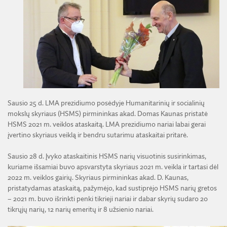
ŽEMĖS ŪKIO IR MIŠKŲ MOKSLŲ SKYRIUS
BENDRADARBIAVIMO SUTARTYS
BENDRADARBIAVIMAS SU REGIONAIS
VIRTUALI LMA
FINANSŲ KONTROLĖS TAISYKLĖS
TECHNIKOS MOKSLŲ SKYRIUS
MOKSLININKO ETIKOS KODEKSAS
LMA IR AKADEMIKAI ŽINIASKLAIDOJE
ŪKIO SUBJEKTŲ PRIEŽIŪRA
JAUNOJI AKADEMIJA
KORUPCIJOS PREVENCIJA
PASLAUGOS
TARNYBINIAI LENGVIEJI AUTOMOBILIAI
SKYRIAI IR PADALINIAI
PRANEŠĖJŲ APSAUGA
ES SF PARAMA LMA
LĖŠOS VEIKLAI VIEŠINTI
PAREIGYBIŲ APRAŠYMAS IR ATLIEKAMOS FUNKCIJOS
NUORODOS
ATVIRI DUOMENYS
ŠVIESAUS ATMINIMO LMA NARIAI
Sausio 25 d. LMA prezidiumo posėdyje Humanitarinių ir socialinių
mokslų skyriaus (HSMS) pirmininkas akad. Domas Kaunas pristatė
HSMS 2021 m. veiklos ataskaitą. LMA prezidiumo nariai labai gerai
įvertino skyriaus veiklą ir bendru sutarimu ataskaitai pritarė.
Sausio 28 d. Įvyko ataskaitinis HSMS narių visuotinis susirinkimas,
kuriame išsamiai buvo apsvarstyta skyriaus 2021 m. veikla ir tartasi dėl
2022 m. veiklos gairių. Skyriaus pirmininkas akad. D. Kaunas,
pristatydamas ataskaitą, pažymėjo, kad sustiprėjo HSMS narių gretos
– 2021 m. buvo išrinkti penki tikrieji nariai ir dabar skyrių sudaro 20
tikrųjų narių, 12 narių emeritų ir 8 užsienio nariai.