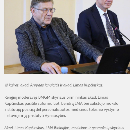
I
š kairės: akad. Arvydas Janulaitis ir akad. Limas Kupčinskas.
Renginį moderavęs BMGM skyriaus pirmininkas akad. Limas
Kupčinskas pasiūlė suformuluoti bendrą LMA bei aukštojo mokslo
institucijų poziciją dėl personalizuotos medicinos tolesnio vystymo
Lietuvoje ir ją pristatyti Vyriausybei.
Akad. Limas Kupčinskas,
LMA Biologijos, medicinos ir geomokslų skyriaus