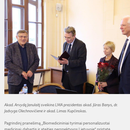
Akad. Arvydą Janulaitį sveikina LMA prezidentas akad. Jūras Banys, dr.
Jadvyga Olechnovičienė ir akad. Limas Kupčinskas.
Pagrindinį pranešimą „Biomedicininiai tyrimai personalizuotai
medicinai: dabartis ir ateities perspektyvos Lietuvoje“ pristatė