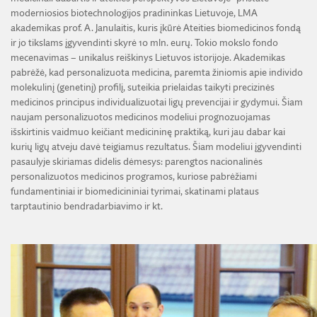
moderniosios biotechnologijos pradininkas Lietuvoje, LMA
akademikas prof. A. Janulaitis, kuris įkūrė Ateities biomedicinos fondą
ir jo tikslams įgyvendinti skyrė 10 mln. eurų. Tokio mokslo fondo
mecenavimas – unikalus reiškinys Lietuvos istorijoje. Akademikas
pabrėžė, kad personalizuota medicina, paremta žiniomis apie individo
molekulinį (genetinį) profilį, suteikia prielaidas taikyti precizinės
medicinos principus individualizuotai ligų prevencijai ir gydymui. Šiam
naujam personalizuotos medicinos modeliui prognozuojamas
išskirtinis vaidmuo keičiant medicininę praktiką, kuri jau dabar kai
kurių ligų atveju davė teigiamus rezultatus. Šiam modeliui įgyvendinti
pasaulyje skiriamas didelis dėmesys: parengtos nacionalinės
personalizuotos medicinos programos, kuriose pabrėžiami
fundamentiniai ir biomedicininiai tyrimai, skatinami plataus
tarptautinio bendradarbiavimo ir kt.