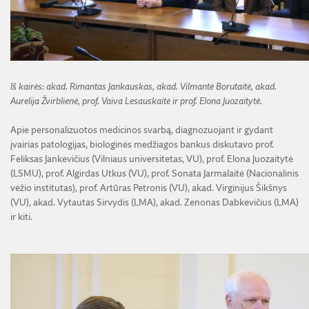
I
š kairės: akad. Rimantas Jankauskas, akad. Vilmantė Borutaitė, akad.
Aurelija
Žvirblienė, prof. Vaiva Lesauskaitė ir prof. Elona Juozaitytė.
Apie personalizuotos medicinos svarbą, diagnozuojant ir gydant
įvairias patologijas, biologinės medžiagos bankus diskutavo prof.
Feliksas Jankevičius (Vilniaus universitetas, VU), prof. Elona Juozaitytė
(LSMU), prof. Algirdas Utkus (VU), prof. Sonata Jarmalaitė (Nacionalinis
vėžio institutas), prof. Artūras Petronis (VU), akad. Virginijus Šikšnys
(VU), akad. Vytautas Sirvydis (LMA), akad. Zenonas Dabkevičius (LMA)
ir kiti.