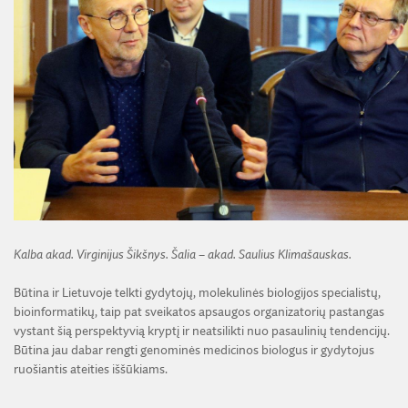
Kalba akad. Virginijus Šikšnys. Šalia – akad. Saulius Klimašauskas.
Būtina ir Lietuvoje telkti gydytojų, molekulinės biologijos specialistų,
bioinformatikų, taip pat sveikatos apsaugos organizatorių pastangas
vystant šią perspektyvią kryptį ir neatsilikti nuo pasaulinių tendencijų.
Būtina jau dabar rengti genominės medicinos biologus ir gydytojus
ruošiantis ateities iššūkiams.