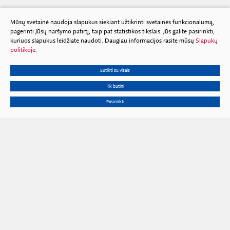
Mūsų svetainė naudoja slapukus siekiant užtikrinti svetainės funkcionalumą,
pagerinti Jūsų naršymo patirtį, taip pat statistikos tikslais. Jūs galite pasirinkti,
kuriuos slapukus leidžiate naudoti. Daugiau informacijos rasite mūsų
Slapukų
politikoje
.
Sutikti su visais
Tik būtini
Pasirinkti
Gedimino pr. 3, 01102 Vilnius
Tel.
+370 602 653 54