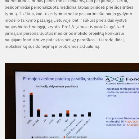
biomedicinos fondas padės mokslininkams, taip pat jaunajai kartai,
besidominčiai personalizuota medicina, labiau prisidėti prie šios srities
tyrimų. Tikėtina, kad tokie tyrimai ne tik paspartins šio naujo gydymo
modelio taikymo pažangą Lietuvoje, bet ir sukurs prielaidas vystyti
naujas biotechnologijų kryptis. Prof. A. Janulaitis pasidžiaugė, kad
pirmajam personalizuotos medicinos mokslo projektų konkursui
naujajam fondui buvo pateiktos net 47 paraiškos – tai rodo didelį
mokslininkų susidomėjimą ir problemos aktualumą.