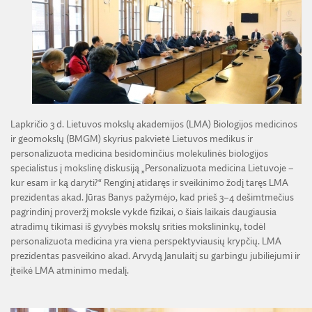
ŽEMĖS ŪKIO IR MIŠKŲ MOKSLŲ SKYRIUS
BENDRADARBIAVIMO SUTARTYS
BENDRADARBIAVIMAS SU REGIONAIS
VIRTUALI LMA
FINANSŲ KONTROLĖS TAISYKLĖS
TECHNIKOS MOKSLŲ SKYRIUS
MOKSLININKO ETIKOS KODEKSAS
LMA IR AKADEMIKAI ŽINIASKLAIDOJE
ŪKIO SUBJEKTŲ PRIEŽIŪRA
JAUNOJI AKADEMIJA
KORUPCIJOS PREVENCIJA
PASLAUGOS
TARNYBINIAI LENGVIEJI AUTOMOBILIAI
SKYRIAI IR PADALINIAI
PRANEŠĖJŲ APSAUGA
ES SF PARAMA LMA
LĖŠOS VEIKLAI VIEŠINTI
PAREIGYBIŲ APRAŠYMAS IR ATLIEKAMOS FUNKCIJOS
NUORODOS
ATVIRI DUOMENYS
Lapkričio 3 d. Lietuvos mokslų akademijos (LMA) Biologijos medicinos
ŠVIESAUS ATMINIMO LMA NARIAI
ir geomokslų (BMGM) skyrius pakvietė Lietuvos medikus ir
personalizuota medicina besidominčius molekulinės biologijos
specialistus į mokslinę diskusiją „Personalizuota medicina Lietuvoje –
kur esam ir ką daryti?“ Renginį atidaręs ir sveikinimo žodį taręs LMA
prezidentas akad. Jūras Banys pažymėjo, kad prieš 3–4 dešimtmečius
pagrindinį proveržį moksle vykdė fizikai, o šiais laikais daugiausia
atradimų tikimasi iš gyvybės mokslų srities mokslininkų, todėl
personalizuota medicina yra viena perspektyviausių krypčių. LMA
prezidentas pasveikino akad. Arvydą Janulaitį su garbingu jubiliejumi ir
įteikė LMA atminimo medalį.