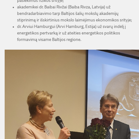
pasiekimus fizikos srityje;
akademikei dr. Baibai Rivžai (Baiba Rivza, Latvija) už
bendradarbiavimo tarp Baltijos šalių mokslų akademijų
stiprinimą ir išskirtinius mokslo laimėjimus ekonomikos srityje;
dr. Arviui Hamburgui (Arvi Hamburg, Estija) už svarų indėlį į
energetikos pertvarką ir už ateities energetikos politikos
formavimą visame Baltijos regione.