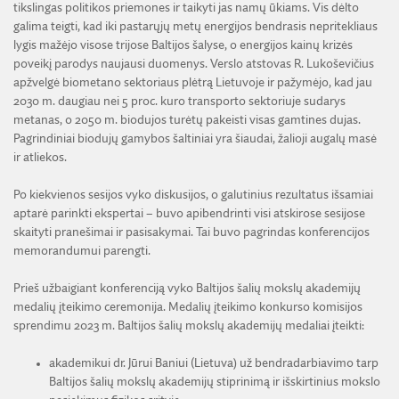
tikslingas politikos priemones ir taikyti jas namų ūkiams. Vis dėlto
galima teigti, kad iki pastarųjų metų energijos bendrasis nepritekliaus
lygis mažėjo visose trijose Baltijos šalyse, o energijos kainų krizės
poveikį parodys naujausi duomenys. Verslo atstovas R. Lukoševičius
apžvelgė biometano sektoriaus plėtrą Lietuvoje ir pažymėjo, kad jau
2030 m. daugiau nei 5 proc. kuro transporto sektoriuje sudarys
metanas, o 2050 m. biodujos turėtų pakeisti visas gamtines dujas.
Pagrindiniai biodujų gamybos šaltiniai yra šiaudai, žalioji augalų masė
ir atliekos.
Po kiekvienos sesijos vyko diskusijos, o galutinius rezultatus išsamiai
aptarė parinkti ekspertai – buvo apibendrinti visi atskirose sesijose
skaityti pranešimai ir pasisakymai. Tai buvo pagrindas konferencijos
memorandumui parengti.
Prieš užbaigiant konferenciją vyko Baltijos šalių mokslų akademijų
medalių įteikimo ceremonija. Medalių įteikimo konkurso komisijos
sprendimu 2023 m. Baltijos šalių mokslų akademijų medaliai įteikti:
akademikui dr. Jūrui Baniui (Lietuva) už bendradarbiavimo tarp
Baltijos šalių mokslų akademijų stiprinimą ir išskirtinius mokslo