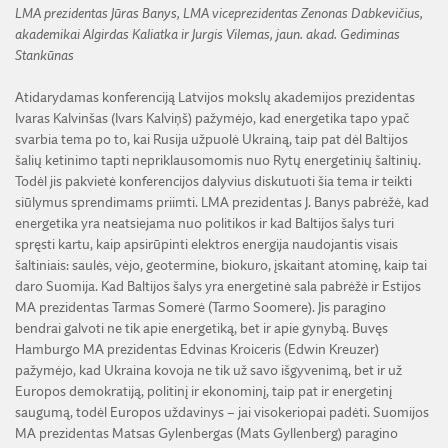
LMA prezidentas Jūras Banys, LMA viceprezidentas Zenonas Dabkevičius,
akademikai Algirdas Kaliatka ir Jurgis Vilemas, jaun. akad. Gediminas
Stankūnas
Atidarydamas konferenciją Latvijos mokslų akademijos prezidentas
Ivaras Kalvinšas (Ivars Kalviņš) pažymėjo, kad energetika tapo ypač
svarbia tema po to, kai Rusija užpuolė Ukrainą, taip pat dėl Baltijos
šalių ketinimo tapti nepriklausomomis nuo Rytų energetinių šaltinių.
Todėl jis pakvietė konferencijos dalyvius diskutuoti šia tema ir teikti
siūlymus sprendimams priimti. LMA prezidentas J. Banys pabrėžė, kad
energetika yra neatsiejama nuo politikos ir kad Baltijos šalys turi
spręsti kartu, kaip apsirūpinti elektros energija naudojantis visais
šaltiniais: saulės, vėjo, geotermine, biokuro, įskaitant atominę, kaip tai
daro Suomija. Kad Baltijos šalys yra energetinė sala pabrėžė ir Estijos
MA prezidentas Tarmas Somerė (Tarmo Soomere). Jis paragino
bendrai galvoti ne tik apie energetiką, bet ir apie gynybą. Buvęs
Hamburgo MA prezidentas Edvinas Kroiceris (Edwin Kreuzer)
pažymėjo, kad Ukraina kovoja ne tik už savo išgyvenimą, bet ir už
Europos demokratiją, politinį ir ekonominį, taip pat ir energetinį
saugumą, todėl Europos uždavinys – jai visokeriopai padėti. Suomijos
MA prezidentas Matsas Gylenbergas (Mats Gyllenberg) paragino