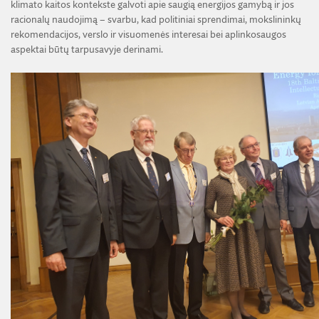
klimato kaitos kontekste galvoti apie saugią energijos gamybą ir jos
racionalų naudojimą – svarbu, kad politiniai sprendimai, mokslininkų
rekomendacijos, verslo ir visuomenės interesai bei aplinkosaugos
aspektai būtų tarpusavyje derinami.