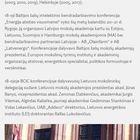
(2003, 2010, 2019), Helsinkyje (2005, 2017).
18-oji Baltijos šalių intelektinio bendradarbiavimo konferencija
„Energija ateities visuomenei“ vyko šių metų balandžio 20–21 d.
Rygoje. Ją organizavo Latvijos mokslų akademija kartu su Estijos,
Lietuvos, Suomijos ir Hamburgo mokslų akademijomis (MA) bei
bendradarbiavimo partneriais Latvijoje – AB „Olainfarm“ ir AB
„Latvenergo“. Konferencijoje dalyvavo Baltijos šalių mokslų akademijų
prezidentai, Europos mokslinių tyrimų institutų ir akademinių
organizacijų atstovai, energetikos specialistai, politikos formuotojai ir
verslininkai.
18-ojoje BCIC konferencijoje dalyvavusių Lietuvos mokslininkų
delegaciją sudarė: Lietuvos mokslų akademijos prezidentas akad. Jūras
Banys, viceprezidentas akad. Zenonas Dabkevičius, akademikai Jurgis
Vilemas, Algirdas Kaliatka, jaunieji akademikai Gediminas Stankūnas ir
Vidas Lekavičius, UAB „Addeco“ direktorius, Lietuvos energetikos
instituto (LEI) doktorantas Ralfas Lukoševičius.