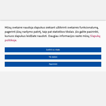
Mūsų svetainė naudoja slapukus siekiant užtikrinti svetainės funkcionalumą,
pagerinti Jūsų naršymo patirtį, taip pat statistikos tikslais. Jūs galite pasirinkti,
kuriuos slapukus leidžiate naudoti. Daugiau informacijos rasite mūsų
Slapukų
politikoje
.
Sutikti su visais
Tik būtini
Pasirinkti