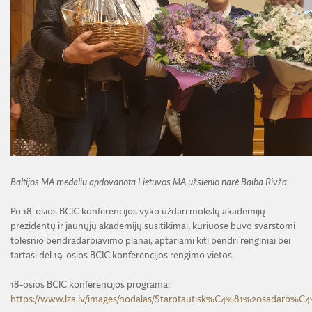
Baltijos MA medaliu apdovanota Lietuvos MA užsienio narė Baiba Rivža
Po 18-osios BCIC konferencijos vyko uždari mokslų akademijų
prezidentų ir jaunųjų akademijų susitikimai, kuriuose buvo svarstomi
tolesnio bendradarbiavimo planai, aptariami kiti bendri renginiai bei
tartasi dėl 19-osios BCIC konferencijos rengimo vietos.
18-osios BCIC konferencijos programa:
https://www.lza.lv/images/nodalas/Starptautisk%C4%81%20sadarb%C