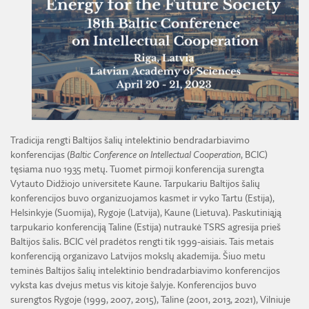
ŽEMĖS ŪKIO IR MIŠKŲ MOKSLŲ SKYRIUS
BENDRADARBIAVIMO SUTARTYS
BENDRADARBIAVIMAS SU REGIONAIS
VIRTUALI LMA
FINANSŲ KONTROLĖS TAISYKLĖS
TECHNIKOS MOKSLŲ SKYRIUS
MOKSLININKO ETIKOS KODEKSAS
LMA IR AKADEMIKAI ŽINIASKLAIDOJE
ŪKIO SUBJEKTŲ PRIEŽIŪRA
JAUNOJI AKADEMIJA
KORUPCIJOS PREVENCIJA
PASLAUGOS
TARNYBINIAI LENGVIEJI AUTOMOBILIAI
SKYRIAI IR PADALINIAI
PRANEŠĖJŲ APSAUGA
ES SF PARAMA LMA
LĖŠOS VEIKLAI VIEŠINTI
PAREIGYBIŲ APRAŠYMAS IR ATLIEKAMOS FUNKCIJOS
NUORODOS
ATVIRI DUOMENYS
ŠVIESAUS ATMINIMO LMA NARIAI
Tradicija rengti Baltijos šalių intelektinio bendradarbiavimo
konferencijas (
Baltic Conference on Intellectual Cooperation
, BCIC)
tęsiama nuo 1935 metų. Tuomet pirmoji konferencija surengta
Vytauto Didžiojo universitete Kaune. Tarpukariu Baltijos šalių
konferencijos buvo organizuojamos kasmet ir vyko Tartu (Estija),
Helsinkyje (Suomija), Rygoje (Latvija), Kaune (Lietuva). Paskutiniąją
tarpukario konferenciją Taline (Estija) nutraukė TSRS agresija prieš
Baltijos šalis. BCIC vėl pradėtos rengti tik 1999-aisiais. Tais metais
konferenciją organizavo Latvijos mokslų akademija. Šiuo metu
teminės Baltijos šalių intelektinio bendradarbiavimo konferencijos
vyksta kas dvejus metus vis kitoje šalyje. Konferencijos buvo
surengtos Rygoje (1999, 2007, 2015), Taline (2001, 2013, 2021), Vilniuje