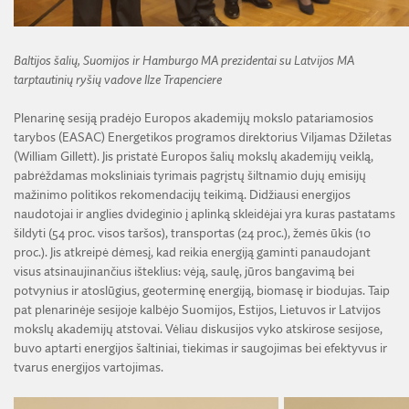
Baltijos šalių, Suomijos ir Hamburgo MA prezidentai su Latvijos MA
tarptautinių ryšių vadove Ilze Trapenciere
Plenarinę sesiją pradėjo Europos akademijų mokslo patariamosios
tarybos (EASAC) Energetikos programos direktorius Viljamas Džiletas
(William Gillett). Jis pristatė Europos šalių mokslų akademijų veiklą,
pabrėždamas moksliniais tyrimais pagrįstų šiltnamio dujų emisijų
mažinimo politikos rekomendacijų teikimą. Didžiausi energijos
naudotojai ir anglies dvideginio į aplinką skleidėjai yra kuras pastatams
šildyti (54 proc. visos taršos), transportas (24 proc.), žemės ūkis (10
proc.). Jis atkreipė dėmesį, kad reikia energiją gaminti panaudojant
visus atsinaujinančius išteklius: vėją, saulę, jūros bangavimą bei
potvynius ir atoslūgius, geoterminę energiją, biomasę ir biodujas. Taip
pat plenarinėje sesijoje kalbėjo Suomijos, Estijos, Lietuvos ir Latvijos
mokslų akademijų atstovai. Vėliau diskusijos vyko atskirose sesijose,
buvo aptarti energijos šaltiniai, tiekimas ir saugojimas bei efektyvus ir
tvarus energijos vartojimas.