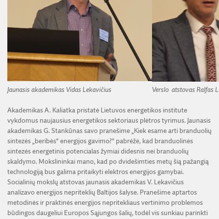
Jaunasis akademikas Vidas Lekavičius
Verslo atstovas Ralfas 
Akademikas A. Kaliatka pristatė Lietuvos energetikos institute
vykdomus naujausius energetikos sektoriaus plėtros tyrimus. Jaunasis
akademikas G. Stankūnas savo pranešime „Kiek esame arti branduolių
sintezės „beribės“ energijos gavimo?“ pabrėžė, kad branduolinės
sintezės energetinis potencialas žymiai didesnis nei branduolių
skaldymo. Mokslininkai mano, kad po dvidešimties metų šią pažangią
technologiją bus galima pritaikyti elektros energijos gamybai.
Socialinių mokslų atstovas jaunasis akademikas V. Lekavičius
analizavo energijos nepriteklių Baltijos šalyse. Pranešime aptartos
metodinės ir praktinės energijos nepritekliaus vertinimo problemos
būdingos daugeliui Europos Sąjungos šalių, todėl vis sunkiau parinkti