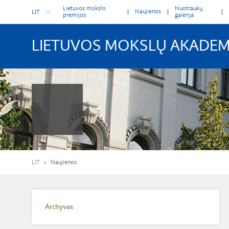
Lietuvos mokslo
Nuotraukų
Naujienos
LIT
premijos
galerija
LIETUVOS MOKSLŲ AKADEM
LIT
Naujienos
Archyvas