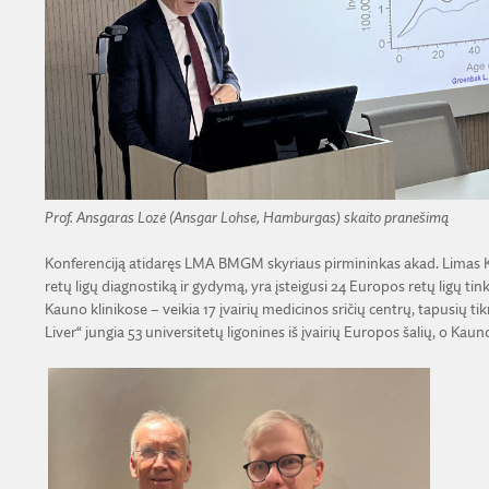
Prof. Ansgaras Lozė (Ansgar Lohse, Hamburgas) skaito pranešimą
Konferenciją atidaręs LMA BMGM skyriaus pirmininkas akad. Limas K
retų ligų diagnostiką ir gydymą, yra įsteigusi 24 Europos retų ligų tin
Kauno klinikose – veikia 17 įvairių medicinos sričių centrų, tapusių tikr
Liver“ jungia 53 universitetų ligonines iš įvairių Europos šalių, o Kauno 