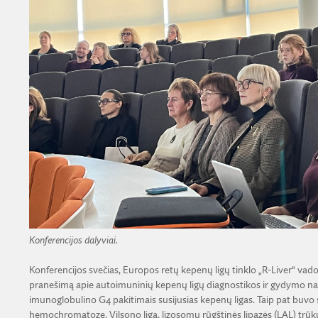
Konferencijos dalyviai.
Konferencijos svečias, Europos retų kepenų ligų tinklo „R-Liver“ va
pranešimą apie autoimuninių kepenų ligų diagnostikos ir gydymo nau
imunoglobulino G4 pakitimais susijusias kepenų ligas. Taip pat buvo 
hemochromatozę, Vilsono ligą, lizosomų rūgštinės lipazės (LAL) trūkum