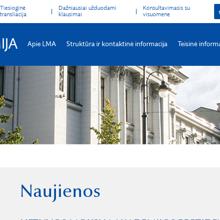
Tiesioginė
Dažniausiai užduodami
Konsultavimasis su
transliacija
klausimai
visuomene
IJA
Apie LMA
Struktūra ir kontaktinė informacija
Teisinė inform
Naujienos