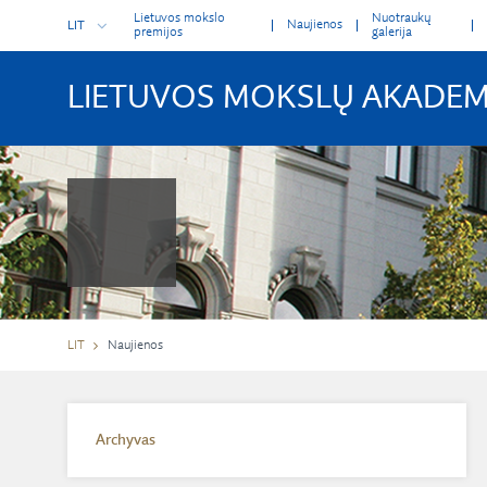
Lietuvos mokslo
Nuotraukų
Naujienos
LIT
premijos
galerija
LIETUVOS MOKSLŲ AKADEM
LIT
Naujienos
Archyvas