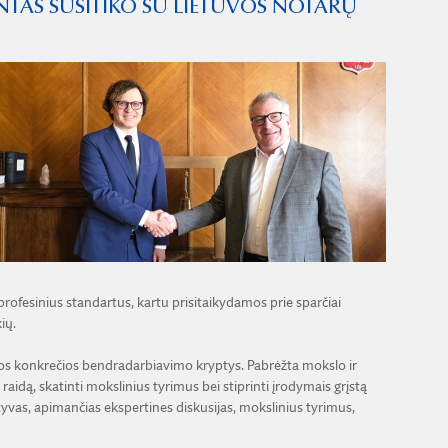
TAS SUSITIKO SU LIETUVOS NOTARŲ
rofesinius standartus, kartu prisitaikydamos prie sparčiai
ių.
os konkrečios bendradarbiavimo kryptys. Pabrėžta mokslo ir
raidą, skatinti mokslinius tyrimus bei stiprinti įrodymais grįstą
tyvas, apimančias ekspertines diskusijas, mokslinius tyrimus,