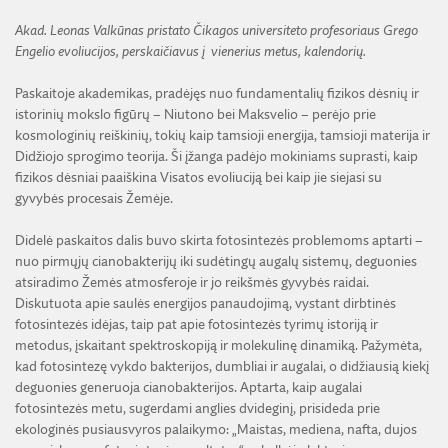
Akad. Leonas Valkūnas pristato Čikagos universiteto profesoriaus Grego
Engelio evoliucijos, perskaičiavus į vienerius metus, kalendorių.
Paskaitoje akademikas, pradėjęs nuo fundamentalių fizikos dėsnių ir
istorinių mokslo figūrų – Niutono bei Maksvelio – perėjo prie
kosmologinių reiškinių, tokių kaip tamsioji energija, tamsioji materija ir
Didžiojo sprogimo teorija. Ši įžanga padėjo mokiniams suprasti, kaip
fizikos dėsniai paaiškina Visatos evoliuciją bei kaip jie siejasi su
gyvybės procesais Žemėje.
Didelė paskaitos dalis buvo skirta fotosintezės problemoms aptarti –
nuo pirmųjų cianobakterijų iki sudėtingų augalų sistemų, deguonies
atsiradimo Žemės atmosferoje ir jo reikšmės gyvybės raidai.
Diskutuota apie saulės energijos panaudojimą, vystant dirbtinės
fotosintezės idėjas, taip pat apie fotosintezės tyrimų istoriją ir
metodus, įskaitant spektroskopiją ir molekulinę dinamiką. Pažymėta,
kad fotosintezę vykdo bakterijos, dumbliai ir augalai, o didžiausią kiekį
deguonies generuoja cianobakterijos. Aptarta, kaip augalai
fotosintezės metu, sugerdami anglies dvideginį, prisideda prie
ekologinės pusiausvyros palaikymo: „Maistas, mediena, nafta, dujos