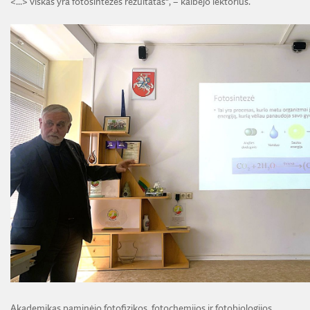
<...> viskas yra fotosintezės rezultatas“, – kalbėjo lektorius.
Akademikas paminėjo fotofizikos, fotochemijos ir fotobiologijos