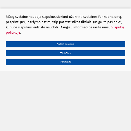
Mūsų svetainė naudoja slapukus siekiant užtikrinti svetainės funkcionalumą,
pagerinti Jūsų naršymo patirtį, taip pat statistikos tikslais. Jūs galite pasirinkti,
kuriuos slapukus leidžiate naudoti. Daugiau informacijos rasite mūsų
Slapukų
politikoje
.
Sutikti su visais
Tik būtini
Pasirinkti
Gedimino pr. 3, 01102 Vilnius
Tel.
+370 602 653 54