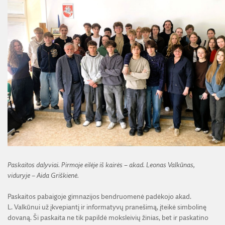
Paskaitos dalyviai. Pirmoje eilėje iš kairės – akad. Leonas Valkūnas,
viduryje – Aida Griškienė.
Paskaitos pabaigoje gimnazijos bendruomenė padėkojo akad.
L. Valkūnui už įkvepiantį ir informatyvų pranešimą, įteikė simbolinę
dovaną. Ši paskaita ne tik papildė moksleivių žinias, bet ir paskatino