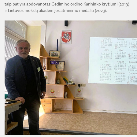
taip pat yra apdovanotas Gedimino ordino Karininko kryžiumi (2019)
ir Lietuvos mokslų akademijos atminimo medaliu (2023).