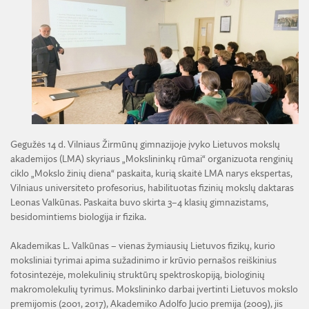
ŽEMĖS ŪKIO IR MIŠKŲ MOKSLŲ SKYRIUS
BENDRADARBIAVIMO SUTARTYS
BENDRADARBIAVIMAS SU REGIONAIS
VIRTUALI LMA
FINANSŲ KONTROLĖS TAISYKLĖS
TECHNIKOS MOKSLŲ SKYRIUS
MOKSLININKO ETIKOS KODEKSAS
LMA IR AKADEMIKAI ŽINIASKLAIDOJE
ŪKIO SUBJEKTŲ PRIEŽIŪRA
JAUNOJI AKADEMIJA
KORUPCIJOS PREVENCIJA
PASLAUGOS
TARNYBINIAI LENGVIEJI AUTOMOBILIAI
SKYRIAI IR PADALINIAI
PRANEŠĖJŲ APSAUGA
ES SF PARAMA LMA
LĖŠOS VEIKLAI VIEŠINTI
PAREIGYBIŲ APRAŠYMAS IR ATLIEKAMOS FUNKCIJOS
NUORODOS
ATVIRI DUOMENYS
ŠVIESAUS ATMINIMO LMA NARIAI
Gegužės 14 d. Vilniaus Žirmūnų gimnazijoje įvyko Lietuvos mokslų
akademijos (LMA) skyriaus „Mokslininkų rūmai“ organizuota renginių
ciklo „Mokslo žinių diena“ paskaita, kurią skaitė LMA narys ekspertas,
Vilniaus universiteto profesorius, habilituotas fizinių mokslų daktaras
Leonas Valkūnas. Paskaita buvo skirta 3–4 klasių gimnazistams,
besidomintiems biologija ir fizika.
Akademikas L. Valkūnas – vienas žymiausių Lietuvos fizikų, kurio
moksliniai tyrimai apima sužadinimo ir krūvio pernašos reiškinius
fotosintezėje, molekulinių struktūrų spektroskopiją, biologinių
makromolekulių tyrimus. Mokslininko darbai įvertinti Lietuvos mokslo
premijomis (2001, 2017), Akademiko Adolfo Jucio premija (2009), jis