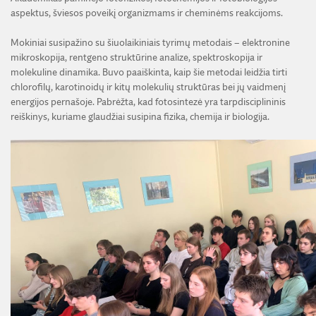
aspektus, šviesos poveikį organizmams ir cheminėms reakcijoms.
Mokiniai susipažino su šiuolaikiniais tyrimų metodais – elektronine
mikroskopija, rentgeno struktūrine analize, spektroskopija ir
molekuline dinamika. Buvo paaiškinta, kaip šie metodai leidžia tirti
chlorofilų, karotinoidų ir kitų molekulių struktūras bei jų vaidmenį
energijos pernašoje. Pabrėžta, kad fotosintezė yra tarpdisciplininis
reiškinys, kuriame glaudžiai susipina fizika, chemija ir biologija.