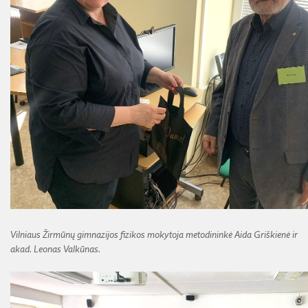
Vilniaus Žirmūnų gimnazijos fizikos mokytoja metodininkė Aida Griškienė ir
akad. Leonas Valkūnas.