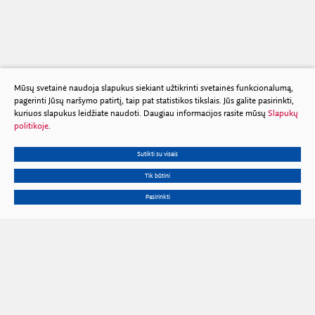
Mūsų svetainė naudoja slapukus siekiant užtikrinti svetainės funkcionalumą,
pagerinti Jūsų naršymo patirtį, taip pat statistikos tikslais. Jūs galite pasirinkti,
kuriuos slapukus leidžiate naudoti. Daugiau informacijos rasite mūsų
Slapukų
politikoje
.
Sutikti su visais
Tik būtini
Pasirinkti