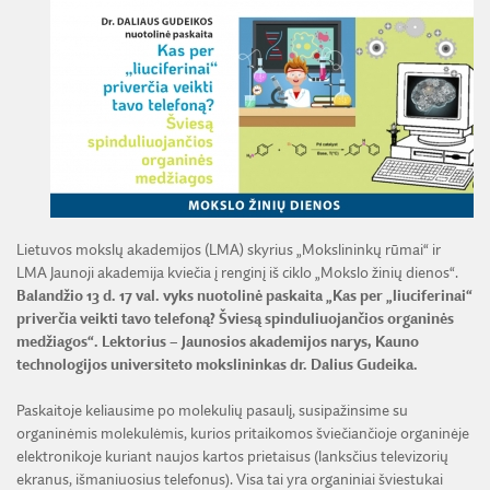
ŽEMĖS ŪKIO IR MIŠKŲ MOKSLŲ SKYRIUS
BENDRADARBIAVIMO SUTARTYS
BENDRADARBIAVIMAS SU REGIONAIS
VIRTUALI LMA
FINANSŲ KONTROLĖS TAISYKLĖS
TECHNIKOS MOKSLŲ SKYRIUS
MOKSLININKO ETIKOS KODEKSAS
LMA IR AKADEMIKAI ŽINIASKLAIDOJE
ŪKIO SUBJEKTŲ PRIEŽIŪRA
JAUNOJI AKADEMIJA
KORUPCIJOS PREVENCIJA
PASLAUGOS
TARNYBINIAI LENGVIEJI AUTOMOBILIAI
SKYRIAI IR PADALINIAI
PRANEŠĖJŲ APSAUGA
ES SF PARAMA LMA
LĖŠOS VEIKLAI VIEŠINTI
PAREIGYBIŲ APRAŠYMAS IR ATLIEKAMOS FUNKCIJOS
NUORODOS
ATVIRI DUOMENYS
ŠVIESAUS ATMINIMO LMA NARIAI
Lietuvos mokslų akademijos (LMA) skyrius „Mokslininkų rūmai“ ir
LMA Jaunoji akademija kviečia į renginį iš ciklo „Mokslo žinių dienos“.
Balandžio 13 d. 17 val.
vyks nuotolinė paskaita „Kas per „liuciferinai“
priverčia veikti tavo telefoną? Šviesą spinduliuojančios organinės
medžiagos“. Lektorius – Jaunosios akademijos narys, Kauno
technologijos universiteto mokslininkas dr. Dalius Gudeika.
Paskaitoje keliausime po molekulių pasaulį, susipažinsime su
organinėmis molekulėmis, kurios pritaikomos šviečiančioje organinėje
elektronikoje kuriant naujos kartos prietaisus (lanksčius televizorių
ekranus, išmaniuosius telefonus). Visa tai yra organiniai šviestukai