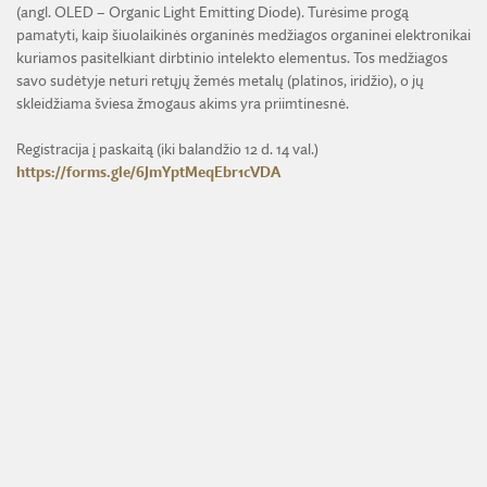
(angl. OLED – Organic Light Emitting Diode). Turėsime progą
pamatyti, kaip šiuolaikinės organinės medžiagos organinei elektronikai
kuriamos pasitelkiant dirbtinio intelekto elementus. Tos medžiagos
savo sudėtyje neturi retųjų žemės metalų (platinos, iridžio), o jų
skleidžiama šviesa žmogaus akims yra priimtinesnė.
Registracija į paskaitą (iki balandžio 12 d. 14 val.)
https://forms.gle/6JmYptMeqEbr1cVDA