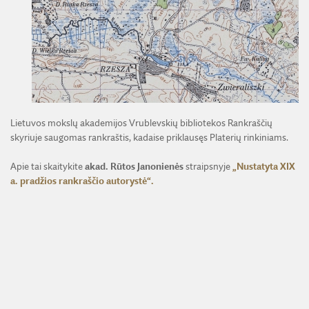
ŽEMĖS ŪKIO IR MIŠKŲ MOKSLŲ SKYRIUS
BENDRADARBIAVIMO SUTARTYS
BENDRADARBIAVIMAS SU REGIONAIS
VIRTUALI LMA
FINANSŲ KONTROLĖS TAISYKLĖS
TECHNIKOS MOKSLŲ SKYRIUS
MOKSLININKO ETIKOS KODEKSAS
LMA IR AKADEMIKAI ŽINIASKLAIDOJE
ŪKIO SUBJEKTŲ PRIEŽIŪRA
JAUNOJI AKADEMIJA
KORUPCIJOS PREVENCIJA
PASLAUGOS
TARNYBINIAI LENGVIEJI AUTOMOBILIAI
SKYRIAI IR PADALINIAI
PRANEŠĖJŲ APSAUGA
ES SF PARAMA LMA
LĖŠOS VEIKLAI VIEŠINTI
PAREIGYBIŲ APRAŠYMAS IR ATLIEKAMOS FUNKCIJOS
NUORODOS
ATVIRI DUOMENYS
Lietuvos mokslų akademijos Vrublevskių bibliotekos Rankraščių
ŠVIESAUS ATMINIMO LMA NARIAI
skyriuje saugomas rankraštis, kadaise priklausęs Platerių rinkiniams.
Apie tai skaitykite
akad. Rūtos Janonienės
straipsnyje
„Nustatyta XIX
a. pradžios rankraščio autorystė“.