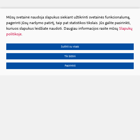
Mūsų svetainė naudoja slapukus siekiant užtikrinti svetainės funkcionalumą,
pagerinti Jūsų naršymo patirtį, taip pat statistikos tikslais. Jūs galite pasirinkti,
kuriuos slapukus leidžiate naudoti. Daugiau informacijos rasite mūsų
Slapukų
politikoje
.
Sutikti su visais
Tik būtini
Pasirinkti
Gedimino pr. 3, 01102 Vilnius
Tel.
+370 602 653 54