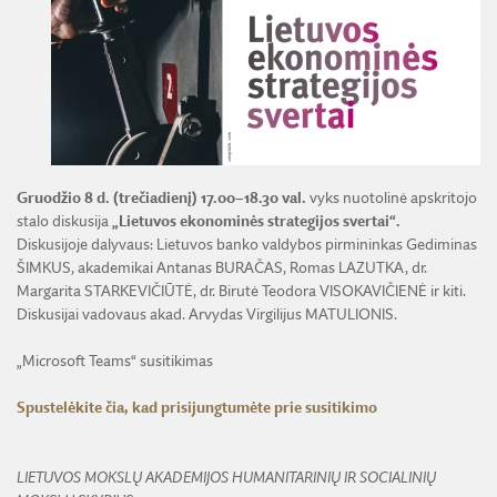
ŽEMĖS ŪKIO IR MIŠKŲ MOKSLŲ SKYRIUS
BENDRADARBIAVIMO SUTARTYS
BENDRADARBIAVIMAS SU REGIONAIS
VIRTUALI LMA
FINANSŲ KONTROLĖS TAISYKLĖS
TECHNIKOS MOKSLŲ SKYRIUS
MOKSLININKO ETIKOS KODEKSAS
LMA IR AKADEMIKAI ŽINIASKLAIDOJE
ŪKIO SUBJEKTŲ PRIEŽIŪRA
JAUNOJI AKADEMIJA
KORUPCIJOS PREVENCIJA
PASLAUGOS
TARNYBINIAI LENGVIEJI AUTOMOBILIAI
SKYRIAI IR PADALINIAI
PRANEŠĖJŲ APSAUGA
ES SF PARAMA LMA
LĖŠOS VEIKLAI VIEŠINTI
PAREIGYBIŲ APRAŠYMAS IR ATLIEKAMOS FUNKCIJOS
NUORODOS
ATVIRI DUOMENYS
Gruodžio 8 d. (trečiadienį) 17.00–18.30 val.
vyks nuotolinė apskritojo
ŠVIESAUS ATMINIMO LMA NARIAI
stalo diskusija
„Lietuvos ekonominės strategijos svertai“.
Diskusijoje dalyvaus: Lietuvos banko valdybos pirmininkas Gediminas
ŠIMKUS, akademikai Antanas BURAČAS, Romas LAZUTKA, dr.
Margarita STARKEVIČIŪTĖ, dr. Birutė Teodora VISOKAVIČIENĖ ir kiti.
Diskusijai vadovaus akad. Arvydas Virgilijus MATULIONIS.
„Microsoft Teams“ susitikimas
Spustelėkite čia, kad prisijungtumėte prie susitikimo
LIETUVOS MOKSLŲ AKADEMIJOS HUMANITARINIŲ IR SOCIALINIŲ