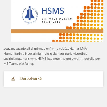
ŽEMĖS ŪKIO IR MIŠKŲ MOKSLŲ SKYRIUS
BENDRADARBIAVIMO SUTARTYS
BENDRADARBIAVIMAS SU REGIONAIS
VIRTUALI LMA
FINANSŲ KONTROLĖS TAISYKLĖS
TECHNIKOS MOKSLŲ SKYRIUS
MOKSLININKO ETIKOS KODEKSAS
LMA IR AKADEMIKAI ŽINIASKLAIDOJE
ŪKIO SUBJEKTŲ PRIEŽIŪRA
JAUNOJI AKADEMIJA
KORUPCIJOS PREVENCIJA
PASLAUGOS
TARNYBINIAI LENGVIEJI AUTOMOBILIAI
SKYRIAI IR PADALINIAI
PRANEŠĖJŲ APSAUGA
ES SF PARAMA LMA
LĖŠOS VEIKLAI VIEŠINTI
PAREIGYBIŲ APRAŠYMAS IR ATLIEKAMOS FUNKCIJOS
NUORODOS
ATVIRI DUOMENYS
ŠVIESAUS ATMINIMO LMA NARIAI
2022 m. vasario 28 d. (pirmadienį) 11.30 val. šaukiamas LMA
Humanitarinių ir socialinių mokslų skyriaus narių visuotinis
susirinkimas, kuris vyks HSMS kabinete (nr. 310) gyvai ir nuotoliu per
MS Teams platformą.
Darbotvarkė