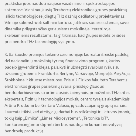
praktiškai juos naudoti naujose vaizdinimo ir spektroskopijos
sistemose. Vieni naujausių Terahercų elektronikos grupės pasiekimų –
silicio technologijose įdiegtų THz dažnių osciliatorių projektavimas.
Vilniuje sukonstruoti šaltiniai kartu su jutikliais sudaro sistemas, savo
dinamika prilygstančias geriausiems mokslinėje literatūroje
skelbiamiems rezultatams. Taigi tikimasi, kad grupės indėlis prisidės
prie bendro THz technologijų vystymo.
K. Baršausko premijos teikimo ceremonijoje laureatai išreiškė padėką
dėl nacionalinių mokslinių tyrimų finansavimo programų, kurios
padėjo įgyvendinti idėjas, palaikyti ir užmegzti svarbius ryšius su
užsienio grupėmis Frankfurte, Berlyne, Varšuvoje, Monpeljė, Paryžiuje,
Stokholme ir kituose miestuose. Prie VU Fizikos fakulteto Terahercų
elektronikos grupės pasiekimų svariai prisidėjo glaudus
bendradarbiavimas su artimiausiais kaimynais, pripažintais THz srities
ekspertais, Fizinių ir technologijos mokslų centro tyrėjais akademikais
Arūnu Krotkumi bei Gintaru Valušiu, jų vadovaujamų grupių nariais.
Laureatai tikisi, kad ateityje jų darbai bus reikšmingi ir Lietuvos įmonių,
tokių kaip „Elmika“, „Limes Microsystems“, „Teltonika IoT“,
konkurencingumui stiprinti bei bus naudojami kuriant inovatyvią
bendrovių produkciją.