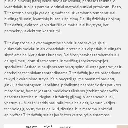
puslaidininkinių įtaisų veiklą riboja krūvininkų pernašos trukmė, o
kvantiniais šuoliais paremti optiniai metodai sunkiai pritaikomi. Be to,
THz fotono energija yra daug mažesnė už kambario temperatūrai
būdingą šiluminį kvantinių būsenų išplitimą. Dėl šių fizikinių ribojimų
THz dažnių elektronika vis dar išlieka mažiausiai išvystyta, bet
perspektyvia elektronikos sritimi.
THz diapazone elektromagnetinė spinduliuotė sąveikauja su
diskrečiais molekuliniais vibraciniais ir rotaciniais virpesiais, būdingais
skysčiams bei kietiesiems kūnams. Dėl šios ypatybės terahercais jau
daugelį metų domisi astronomai ir medžiagų spektroskopijos
specialistai. Atsiradus naujiems terahercų spinduliuotės generacijos ir
detekcijos techniniams sprendimams, THz dažnių juosta pradedama
taikyti ir vaizdinimo srityje. Kaip pavyzdį galima paminėti paslėptų
ginklų arba sprogmenų aptikimą, pritaikymą neardančiosios patikros
metoduose, farmacijos arba medicinos tikslams (stebint odos vėžio
pažeistas ląsteles, nudegimus ir žaizdų gijimą). Vienas svarbiausių
ypatumų – ši dažnių sritis natūraliai tęsia belaidžių komunikacijos
technologijų vystymo raidą, kuri, tikėtina, bus matoma lanksčiai
apibrėžtos THz dažnių srities jau šeštos kartos ryšio sistemose.