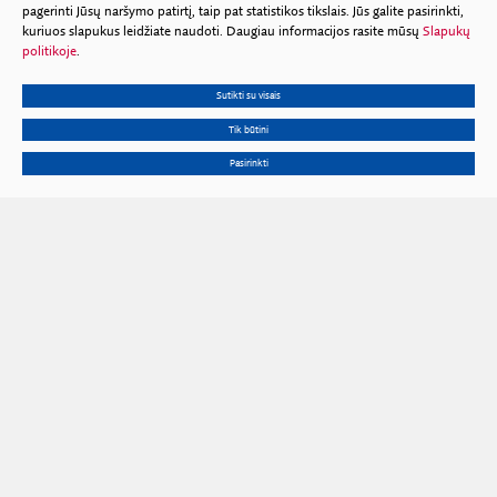
pagerinti Jūsų naršymo patirtį, taip pat statistikos tikslais. Jūs galite pasirinkti,
kuriuos slapukus leidžiate naudoti. Daugiau informacijos rasite mūsų
Slapukų
politikoje
.
Sutikti su visais
Tik būtini
Pasirinkti
Gedimino pr. 3, 01102 Vilnius
Tel.
+370 602 653 54
El. p.
prezidiumas@lma.lt