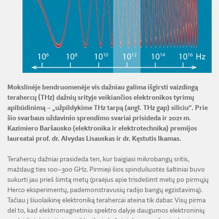
ŽEMĖS ŪKIO IR MIŠKŲ MOKSLŲ SKYRIUS
BENDRADARBIAVIMO SUTARTYS
BENDRADARBIAVIMAS SU REGIONAIS
VIRTUALI LMA
FINANSŲ KONTROLĖS TAISYKLĖS
TECHNIKOS MOKSLŲ SKYRIUS
MOKSLININKO ETIKOS KODEKSAS
LMA IR AKADEMIKAI ŽINIASKLAIDOJE
ŪKIO SUBJEKTŲ PRIEŽIŪRA
JAUNOJI AKADEMIJA
KORUPCIJOS PREVENCIJA
PASLAUGOS
TARNYBINIAI LENGVIEJI AUTOMOBILIAI
SKYRIAI IR PADALINIAI
PRANEŠĖJŲ APSAUGA
ES SF PARAMA LMA
LĖŠOS VEIKLAI VIEŠINTI
PAREIGYBIŲ APRAŠYMAS IR ATLIEKAMOS FUNKCIJOS
NUORODOS
ATVIRI DUOMENYS
Mokslinėje bendruomenėje vis dažniau galima išgirsti vaizdingą
ŠVIESAUS ATMINIMO LMA NARIAI
terahercų (THz) dažnių srityje veikiančios elektronikos tyrimų
apibūdinimą – „užpildykime THz tarpą (angl. THz gap) siliciu“. Prie
šio svarbaus uždavinio sprendimo svariai prisideda ir 2021 m.
Kazimiero Baršausko (elektronika ir elektrotechnika) premijos
laureatai prof. dr. Alvydas Lisauskas ir dr. Kęstutis Ikamas.
Terahercų dažniai prasideda ten, kur baigiasi mikrobangų sritis,
maždaug ties 100–300 GHz. Pirmieji šios spinduliuotės šaltiniai buvo
sukurti jau prieš šimtą metų (praėjus apie trisdešimt metų po pirmųjų
Herco eksperimentų, pademonstravusių radijo bangų egzistavimą).
Tačiau į šiuolaikinę elektroniką terahercai ateina tik dabar. Visų pirma
dėl to, kad elektromagnetinio spektro dalyje daugumos elektroninių