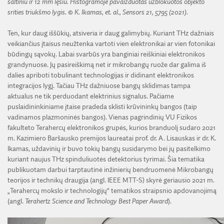
šaltiniu ir 12 mm lęšiu. Histogramoje pavaizduotas užblokuotos objekto
srities triukšmo lygis. © K. Ikamas, et. al., Sensors 21, 5795 (2021).
Ten, kur daug iššūkių, atsiveria ir daug galimybių. Kuriant THz dažniais
veikiančius įtaisus neužtenka vartoti vien elektronikai ar vien fotonikai
būdingų sąvokų. Labai svarbūs yra banginiai reiškiniai elektronikos
grandynuose. Jų pasireiškimą net ir mikrobangų ruože dar galima iš
dalies apriboti tobulinant technologijas ir didinant elektronikos
integracijos lygį. Tačiau THz dažniuose bangų sklidimas tampa
aktualus ne tik perduodant elektrinius signalus. Pačiame
puslaidininkiniame įtaise pradeda sklisti krūvininkų bangos (taip
vadinamos plazmoninės bangos). Vienas pagrindinių VU Fizikos
fakulteto Terahercų elektronikos grupės, kurios branduolį sudaro 2021
m. Kazimiero Baršausko premijos laureatai prof. dr. A. Lisauskas ir dr. K.
Ikamas, uždavinių ir buvo tokių bangų susidarymo bei jų pasitelkimo
kuriant naujus THz spinduliuotės detektorius tyrimai. Šia tematika
publikuotam darbui tarptautinė inžinierių bendruomenė Mikrobangų
teorijos ir technikų draugija (angl. IEEE MTT-S) skyrė geriausio 2021 m.
„Terahercų mokslo ir technologijų“ tematikos straipsnio apdovanojimą
(angl.
Terahertz Science and Technology Best Paper Award
).