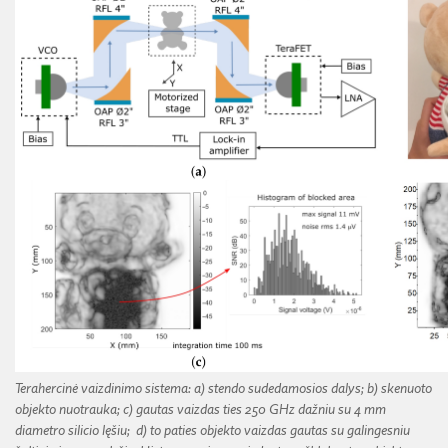
Terahercinė vaizdinimo sistema: a) stendo sudedamosios dalys; b) skenuoto
objekto nuotrauka; c) gautas vaizdas ties 250 GHz dažniu su 4 mm
diametro silicio lęšiu; d) to paties objekto vaizdas gautas su galingesniu