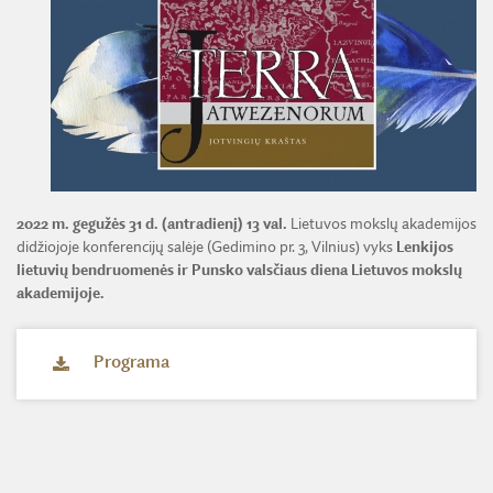
ŽEMĖS ŪKIO IR MIŠKŲ MOKSLŲ SKYRIUS
BENDRADARBIAVIMO SUTARTYS
BENDRADARBIAVIMAS SU REGIONAIS
VIRTUALI LMA
FINANSŲ KONTROLĖS TAISYKLĖS
TECHNIKOS MOKSLŲ SKYRIUS
MOKSLININKO ETIKOS KODEKSAS
LMA IR AKADEMIKAI ŽINIASKLAIDOJE
ŪKIO SUBJEKTŲ PRIEŽIŪRA
JAUNOJI AKADEMIJA
KORUPCIJOS PREVENCIJA
PASLAUGOS
TARNYBINIAI LENGVIEJI AUTOMOBILIAI
SKYRIAI IR PADALINIAI
PRANEŠĖJŲ APSAUGA
ES SF PARAMA LMA
LĖŠOS VEIKLAI VIEŠINTI
PAREIGYBIŲ APRAŠYMAS IR ATLIEKAMOS FUNKCIJOS
NUORODOS
ATVIRI DUOMENYS
ŠVIESAUS ATMINIMO LMA NARIAI
2022 m. gegužės 31 d. (antradienį) 13 val.
Lietuvos mokslų akademijos
didžiojoje konferencijų salėje (Gedimino pr. 3, Vilnius) vyks
Lenkijos
lietuvių bendruomenės ir Punsko valsčiaus diena Lietuvos mokslų
akademijoje.
Programa