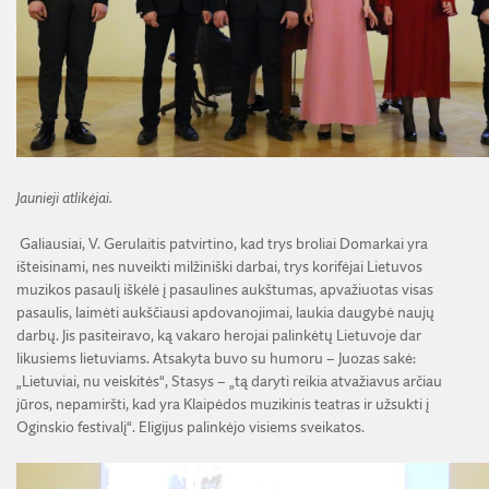
Jaunieji atlikėjai.
Galiausiai, V. Gerulaitis patvirtino, kad trys broliai Domarkai yra
išteisinami, nes nuveikti milžiniški darbai, trys korifėjai Lietuvos
muzikos pasaulį iškėlė į pasaulines aukštumas, apvažiuotas visas
pasaulis, laimėti aukščiausi apdovanojimai, laukia daugybė naujų
darbų. Jis pasiteiravo, ką vakaro herojai palinkėtų Lietuvoje dar
likusiems lietuviams. Atsakyta buvo su humoru – Juozas sakė:
„Lietuviai, nu veiskitės“, Stasys – „tą daryti reikia atvažiavus arčiau
jūros, nepamiršti, kad yra Klaipėdos muzikinis teatras ir užsukti į
Oginskio festivalį“. Eligijus palinkėjo visiems sveikatos.