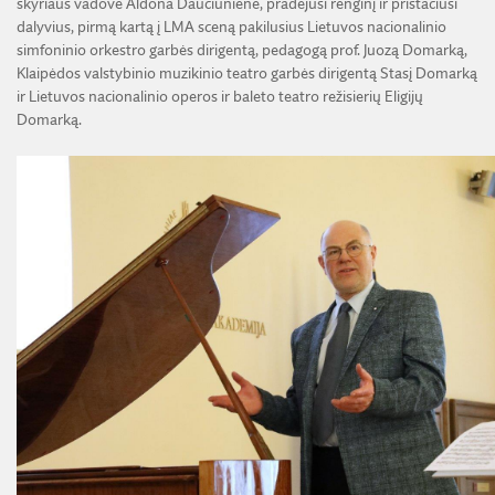
skyriaus vadovė Aldona Daučiūnienė, pradėjusi renginį ir pristačiusi
dalyvius, pirmą kartą į LMA sceną pakilusius Lietuvos nacionalinio
simfoninio orkestro garbės dirigentą, pedagogą prof. Juozą Domarką,
Klaipėdos valstybinio muzikinio teatro garbės dirigentą Stasį Domarką
ir Lietuvos nacionalinio operos ir baleto teatro režisierių Eligijų
Domarką.