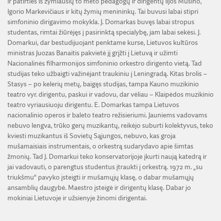
ir patirties iš žymiausių to meto pedagogų ir dirigentų Iljos Musino,
Igorio Markevičiaus ir kitų žymių menininkų. Tai buvusi labai stipri
simfoninio dirigavimo mokykla. J. Domarkas buvęs labai stropus
studentas, rimtai žiūrėjęs į pasirinktą specialybę, jam labai sekėsi. J.
Domarkui, dar bestudijuojant penktame kurse, Lietuvos kultūros
ministras Juozas Banaitis pakvietė jį grįžti į Lietuvą ir užimti
Nacionalinės filharmonijos simfoninio orkestro dirigento vietą. Tad
studijas teko užbaigti važinėjant traukiniu į Leningradą. Kitas brolis –
Stasys – po kelerių metų, baigęs studijas, tampa Kauno muzikinio
teatro vyr. dirigentu, paskui ir vadovu, dar vėliau – Klaipėdos muzikinio
teatro vyriausiuoju dirigentu. E. Domarkas tampa Lietuvos
nacionalinio operos ir baleto teatro režisieriumi. Jauniems vadovams
nebuvo lengva, trūko gerų muzikantų, reikėjo suburti kolektyvus, teko
kviesti muzikantus iš Sovietų Sąjungos, nebuvo, kas groja
mušamaisiais instrumentais, o orkestrą sudarydavo apie šimtas
žmonių. Tad J. Domarkui teko konservatorijoje įkurti naują katedrą ir
jai vadovauti, o parengtus studentus įtraukti į orkestrą. 1972 m. „su
triukšmu“ pavyko įsteigti ir mušamųjų klasę, o dabar mušamųjų
ansamblių daugybė. Maestro įsteigė ir dirigentų klasę. Dabar jo
mokiniai Lietuvoje ir užsienyje žinomi dirigentai.