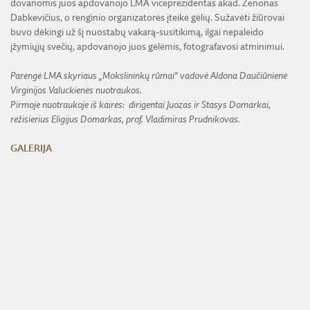
dovanomis juos apdovanojo LMA viceprezidentas akad. Zenonas
Dabkevičius, o renginio organizatorės įteikė gėlių. Sužavėti žiūrovai
buvo dėkingi už šį nuostabų vakarą-susitikimą, ilgai nepaleido
įžymiųjų svečių, apdovanojo juos gėlėmis, fotografavosi atminimui.
Parengė LMA skyriaus „Mokslininkų rūmai“ vadovė Aldona Daučiūnienė
Virginijos Valuckienės nuotraukos.
Pirmoje nuotraukoje iš kairės:
dirigentai Juozas ir Stasys Domarkai,
režisierius Eligijus Domarkas, prof. Vladimiras Prudnikovas.
GALERIJA