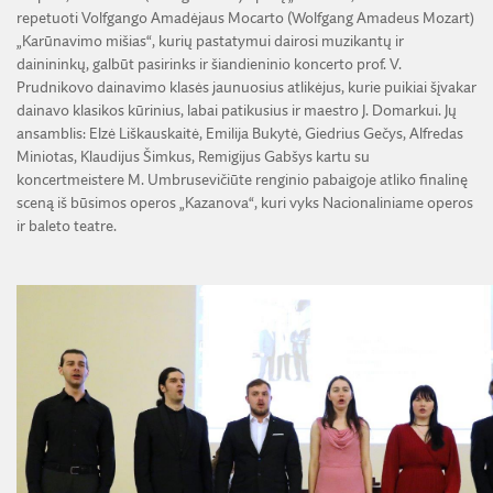
repetuoti Volfgango Amadėjaus Mocarto (Wolfgang Amadeus Mozart)
„Karūnavimo mišias“, kurių pastatymui dairosi muzikantų ir
dainininkų, galbūt pasirinks ir šiandieninio koncerto prof. V.
Prudnikovo dainavimo klasės jaunuosius atlikėjus, kurie puikiai šįvakar
dainavo klasikos kūrinius, labai patikusius ir maestro J. Domarkui. Jų
ansamblis: Elzė Liškauskaitė, Emilija Bukytė, Giedrius Gečys, Alfredas
Miniotas, Klaudijus Šimkus, Remigijus Gabšys kartu su
koncertmeistere M. Umbrusevičiūte renginio pabaigoje atliko finalinę
sceną iš būsimos operos „Kazanova“, kuri vyks Nacionaliniame operos
ir baleto teatre.