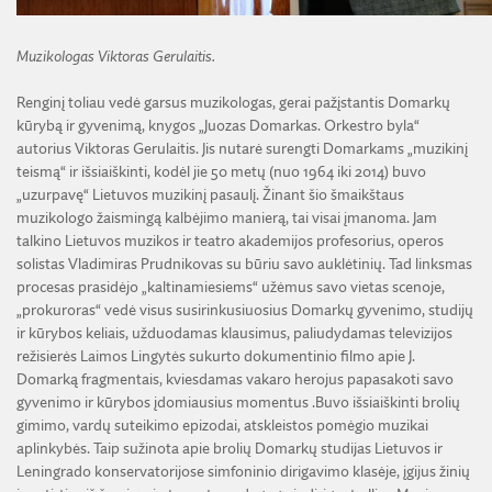
Muzikologas Viktoras Gerulaitis.
Renginį toliau vedė garsus muzikologas, gerai pažįstantis Domarkų
kūrybą ir gyvenimą, knygos „Juozas Domarkas. Orkestro byla“
autorius Viktoras Gerulaitis. Jis nutarė surengti Domarkams „muzikinį
teismą“ ir išsiaiškinti, kodėl jie 50 metų (nuo 1964 iki 2014) buvo
„uzurpavę“ Lietuvos muzikinį pasaulį. Žinant šio šmaikštaus
muzikologo žaismingą kalbėjimo manierą, tai visai įmanoma. Jam
talkino Lietuvos muzikos ir teatro akademijos profesorius, operos
solistas Vladimiras Prudnikovas su būriu savo auklėtinių. Tad linksmas
procesas prasidėjo „kaltinamiesiems“ užėmus savo vietas scenoje,
„prokuroras“ vedė visus susirinkusiuosius Domarkų gyvenimo, studijų
ir kūrybos keliais, užduodamas klausimus, paliudydamas televizijos
režisierės Laimos Lingytės sukurto dokumentinio filmo apie J.
Domarką fragmentais, kviesdamas vakaro herojus papasakoti savo
gyvenimo ir kūrybos įdomiausius momentus .Buvo išsiaiškinti brolių
gimimo, vardų suteikimo epizodai, atskleistos pomėgio muzikai
aplinkybės. Taip sužinota apie brolių Domarkų studijas Lietuvos ir
Leningrado konservatorijose simfoninio dirigavimo klasėje, įgijus žinių