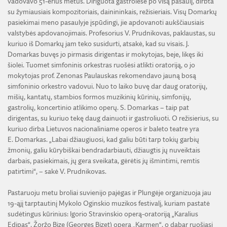
vadovavo 51-erius metus. Diriguota gastrolėse po visą pasaulį, dirbta
su žymiausiais kompozitoriais, dainininkais, režisieriais. Visų Domarkų
pasiekimai meno pasaulyje įspūdingi, jie apdovanoti aukščiausiais
valstybės apdovanojimais. Profesorius V. Prudnikovas, paklaustas, su
kuriuo iš Domarkų jam teko susidurti, atsakė, kad su visais. J.
Domarkas buvęs jo pirmasis dirigentas ir mokytojas, beje, likęs iki
šiolei. Tuomet simfoninis orkestras ruošėsi atlikti oratoriją, o jo
mokytojas prof. Zenonas Paulauskas rekomendavo jauną bosą
simfoninio orkestro vadovui. Nuo to laiko buvę dar daug oratorijų,
mišių, kantatų, stambios formos muzikinių kūrinių, simfonijų,
gastrolių, koncertinio atlikimo operų. S. Domarkas – taip pat
dirigentas, su kuriuo tekę daug dainuoti ir gastroliuoti. O režisierius, su
kuriuo dirba Lietuvos nacionaliniame operos ir baleto teatre yra
E. Domarkas. „Labai džiaugiuosi, kad galiu būti tarp tokių garbių
žmonių, galiu kūrybiškai bendradarbiauti, džiaugtis jų nuveiktais
darbais, pasiekimais, jų gera sveikata, gėrėtis jų išmintimi, remtis
patirtimi“, – sakė V. Prudnikovas.
Pastaruoju metu broliai suvienijo pajėgas ir Plungėje organizuoja jau
19-ąjį tarptautinį Mykolo Oginskio muzikos festivalį, kuriam pastatė
sudėtingus kūrinius: Igorio Stravinskio operą-oratoriją „Karalius
Edipas“, Žoržo Bize (Georges Bizet) operą „Karmen“, o dabar ruošiasi