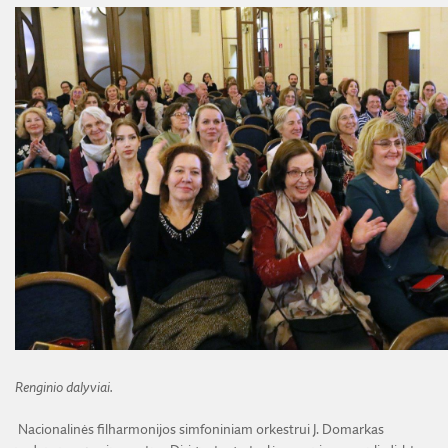
Renginio dalyviai.
Nacionalinės filharmonijos simfoniniam orkestrui J. Domarkas