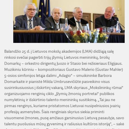
ŽEMĖS ŪKIO IR MIŠKŲ MOKSLŲ SKYRIUS
BENDRADARBIAVIMO SUTARTYS
BENDRADARBIAVIMAS SU REGIONAIS
VIRTUALI LMA
FINANSŲ KONTROLĖS TAISYKLĖS
TECHNIKOS MOKSLŲ SKYRIUS
MOKSLININKO ETIKOS KODEKSAS
LMA IR AKADEMIKAI ŽINIASKLAIDOJE
ŪKIO SUBJEKTŲ PRIEŽIŪRA
JAUNOJI AKADEMIJA
KORUPCIJOS PREVENCIJA
PASLAUGOS
TARNYBINIAI LENGVIEJI AUTOMOBILIAI
SKYRIAI IR PADALINIAI
PRANEŠĖJŲ APSAUGA
ES SF PARAMA LMA
LĖŠOS VEIKLAI VIEŠINTI
PAREIGYBIŲ APRAŠYMAS IR ATLIEKAMOS FUNKCIJOS
NUORODOS
ATVIRI DUOMENYS
Balandžio 25 d. į Lietuvos mokslų akademijos (LMA) didžiąją salę
ŠVIESAUS ATMINIMO LMA NARIAI
rinkosi svečiai pagerbti trijų įžymių Lietuvos menininkų, brolių
Domarkų – orkestro dirigentų Juozo ir Stasio bei režisieriaus Eligijaus.
Muzikiniu kūriniu – kompozitoriaus Gustavo Malerio (Gustav Mahler)
5-osios simfonijos lėtąja dalimi „Adagio“ – smuikininkė Barbora
Domarkaitė ir pianistė Milda Umbrusevičiūtė pasveikino visus
susirinkusiuosius į išskirtinį vakarą, LMA skyriaus „Mokslininkų rūmai“
organizuojamo renginių ciklo „Įžymių žmonių portretai“ publikos
numylėtinių ir išskirtinio talento menininkų susitikimą. „Tai jau ne
pirmas renginys, kuriame pristatomos Lietuvai nusipelniusios įvairių
profesijų asmenybės. Šiais renginiais skyrius siekia priminti
visuomenei žmones, pusę amžiaus garsinusius Lietuvą pasaulyje, savo
talentu puošusius mūsų gyvenimą ir rašiusius kultūros istoriją“, – sakė