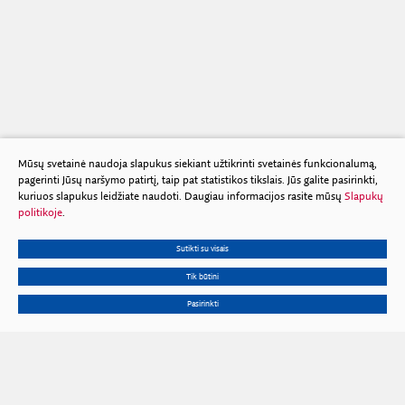
Mūsų svetainė naudoja slapukus siekiant užtikrinti svetainės funkcionalumą,
pagerinti Jūsų naršymo patirtį, taip pat statistikos tikslais. Jūs galite pasirinkti,
kuriuos slapukus leidžiate naudoti. Daugiau informacijos rasite mūsų
Slapukų
politikoje
.
Sutikti su visais
Tik būtini
Pasirinkti