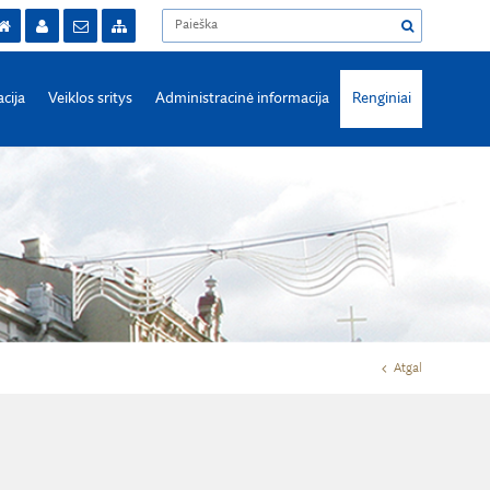
acija
Veiklos sritys
Administracinė informacija
Renginiai
Atgal