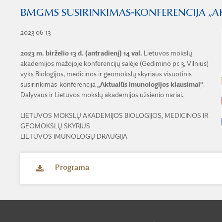
BMGMS SUSIRINKIMAS-KONFERENCIJA „A
2023 06 13
2023 m. birželio 13 d. (antradienį) 14 val.
Lietuvos mokslų
akademijos mažojoje konferencijų salėje (Gedimino pr. 3, Vilnius)
vyks Biologijos, medicinos ir geomokslų skyriaus visuotinis
susirinkimas-konferencija
„Aktualūs imunologijos klausimaiׅ“
.
Dalyvaus ir Lietuvos mokslų akademijos užsienio nariai.
LIETUVOS MOKSLŲ AKADEMIJOS BIOLOGIJOS, MEDICINOS IR
GEOMOKSLŲ SKYRIUS
LIETUVOS IMUNOLOGŲ DRAUGIJA
Programa