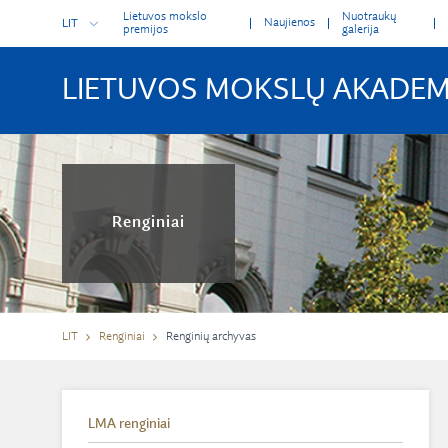
Lietuvos mokslo
Nuotraukų
Naujienos
LIT
premijos
galerija
LIETUVOS MOKSLŲ AKADEM
Renginiai
LIT
Renginiai
Renginių archyvas
LMA renginiai