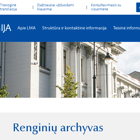
Tiesioginė
Dažniausiai užduodami
Konsultavimasis su
transliacija
klausimai
visuomene
IJA
Apie LMA
Struktūra ir kontaktinė informacija
Teisinė inform
Renginių archyvas