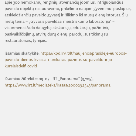
apie 300 nemokamų renginių, atveriančių įdomius, intriguojančius
paveldo objektų restauravimo, prikėlimo naujam gyvenimui puslapius,
atskleidžiančių paveldo gyvastį ir išlikimo iki mūsų dienų istorijas. Šių
metų tema – „Gyvasis paveldas: meistriškumo laboratorija“ –
visuomenei žada daugybę ekskursijų, edukacijų, pažintinių
pasivaikščiojimų, atvirų durų dienų, parodų, susitikimų su
restauratoriais, tyrėjais.
Išsamiau skaitykite:
https://kpd.lrv.lt/lt/naujienos/prasideje-europos-
paveldo-dienos-kviecia-i-unikalias-pazintis-su-paveldu-ir-jo-
kurejaisdelfi covid
Išsamiau žiūrėkite: 09-07 LRT „Panorama“ (37:05),
https://www.lrt.lt/mediateka/irasas/2000292543/panorama