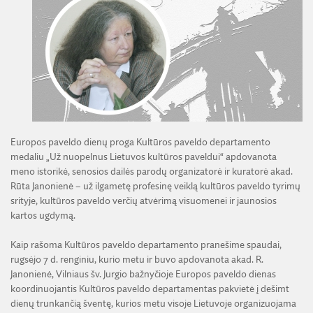
ŽEMĖS ŪKIO IR MIŠKŲ MOKSLŲ SKYRIUS
BENDRADARBIAVIMO SUTARTYS
BENDRADARBIAVIMAS SU REGIONAIS
VIRTUALI LMA
FINANSŲ KONTROLĖS TAISYKLĖS
TECHNIKOS MOKSLŲ SKYRIUS
MOKSLININKO ETIKOS KODEKSAS
LMA IR AKADEMIKAI ŽINIASKLAIDOJE
ŪKIO SUBJEKTŲ PRIEŽIŪRA
JAUNOJI AKADEMIJA
KORUPCIJOS PREVENCIJA
PASLAUGOS
TARNYBINIAI LENGVIEJI AUTOMOBILIAI
SKYRIAI IR PADALINIAI
PRANEŠĖJŲ APSAUGA
ES SF PARAMA LMA
LĖŠOS VEIKLAI VIEŠINTI
PAREIGYBIŲ APRAŠYMAS IR ATLIEKAMOS FUNKCIJOS
NUORODOS
ATVIRI DUOMENYS
ŠVIESAUS ATMINIMO LMA NARIAI
Europos paveldo dienų proga Kultūros paveldo departamento
medaliu „Už nuopelnus Lietuvos kultūros paveldui“ apdovanota
meno istorikė, senosios dailės parodų organizatorė ir kuratorė akad.
Rūta Janonienė – už ilgametę profesinę veiklą kultūros paveldo tyrimų
srityje, kultūros paveldo verčių atvėrimą visuomenei ir jaunosios
kartos ugdymą.
Kaip rašoma Kultūros paveldo departamento pranešime spaudai,
rugsėjo 7 d. renginiu, kurio metu ir buvo apdovanota akad. R.
Janonienė, Vilniaus šv. Jurgio bažnyčioje Europos paveldo dienas
koordinuojantis Kultūros paveldo departamentas pakvietė į dešimt
dienų trunkančią šventę, kurios metu visoje Lietuvoje organizuojama