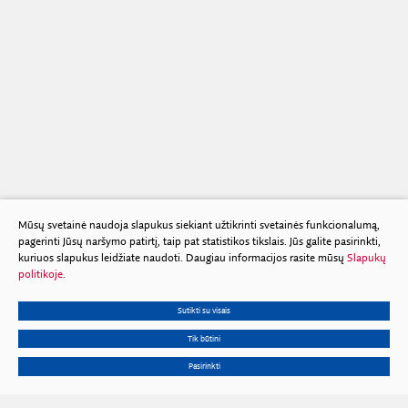
Mūsų svetainė naudoja slapukus siekiant užtikrinti svetainės funkcionalumą,
pagerinti Jūsų naršymo patirtį, taip pat statistikos tikslais. Jūs galite pasirinkti,
kuriuos slapukus leidžiate naudoti. Daugiau informacijos rasite mūsų
Slapukų
politikoje
.
Sutikti su visais
Tik būtini
Pasirinkti