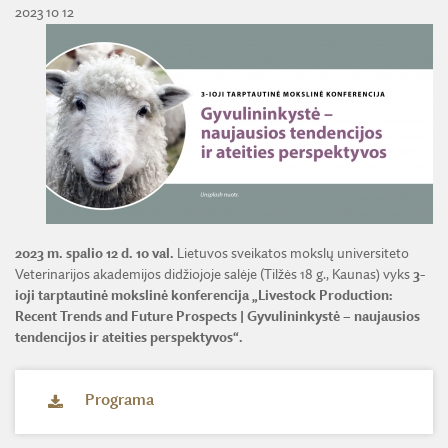
ŽEMĖS ŪKIO IR MIŠKŲ MOKSLŲ SKYRIUS
BENDRADARBIAVIMO SUTARTYS
2023 10 12
BENDRADARBIAVIMAS SU REGIONAIS
VIRTUALI LMA
FINANSŲ KONTROLĖS TAISYKLĖS
TECHNIKOS MOKSLŲ SKYRIUS
MOKSLININKO ETIKOS KODEKSAS
LMA IR AKADEMIKAI ŽINIASKLAIDOJE
ŪKIO SUBJEKTŲ PRIEŽIŪRA
JAUNOJI AKADEMIJA
KORUPCIJOS PREVENCIJA
PASLAUGOS
TARNYBINIAI LENGVIEJI AUTOMOBILIAI
SKYRIAI IR PADALINIAI
PRANEŠĖJŲ APSAUGA
ES SF PARAMA LMA
LĖŠOS VEIKLAI VIEŠINTI
PAREIGYBIŲ APRAŠYMAS IR ATLIEKAMOS FUNKCIJOS
NUORODOS
ATVIRI DUOMENYS
ŠVIESAUS ATMINIMO LMA NARIAI
2023 m. spalio 12 d. 10 val.
Lietuvos sveikatos mokslų universiteto
Veterinarijos akademijos didžiojoje salėje (Tilžės 18 g., Kaunas) vyks
3-
ioji tarptautinė mokslinė konferencija „Livestock Production:
Recent Trends and Future Prospects | Gyvulininkystė – naujausios
tendencijos ir ateities perspektyvos“.
Programa