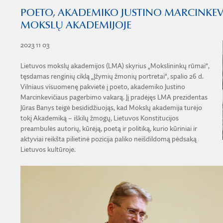
POETO, AKADEMIKO JUSTINO MARCINKEV
MOKSLŲ AKADEMIJOJE
2023 11 03
Lietuvos mokslų akademijos (LMA) skyrius „Mokslininkų rūmai“,
tęsdamas renginių ciklą „Įžymių žmonių portretai“, spalio 26 d.
Vilniaus visuomenę pakvietė į poeto, akademiko Justino
Marcinkevičiaus pagerbimo vakarą. Jį pradėjęs LMA prezidentas
Jūras Banys teigė besididžiuojąs, kad Mokslų akademija turėjo
tokį Akademiką – iškilų žmogų, Lietuvos Konstitucijos
preambulės autorių, kūrėją, poetą ir politiką, kurio kūriniai ir
aktyviai reikšta pilietinė pozicija paliko neišdildomą pėdsaką
Lietuvos kultūroje.