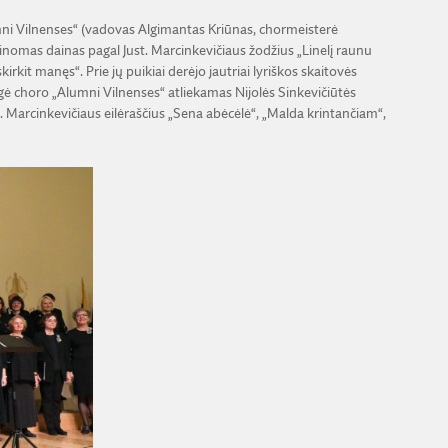
mni Vilnenses“ (vadovas Algimantas Kriūnas, chormeisterė
inomas dainas pagal Just. Marcinkevičiaus žodžius „Linelį raunu
irkit manęs“. Prie jų puikiai derėjo jautriai lyriškos skaitovės
gė choro „Alumni Vilnenses“ atliekamas Nijolės Sinkevičiūtės
t. Marcinkevičiaus eilėraščius „Sena abėcėlė“, „Malda krintančiam“,