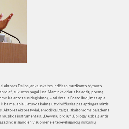
sėsi aktorės Dalios Jankauskaitės ir džiazo muzikanto Vytauto
abrolė“, sukurtos pagal Just. Marcinkevičiaus baladžių poemą
omo Kalantos susideginimo), – tai drąsus Poeto liudijimas apie
r baimę, apie Lietuvos kaimą užtvindžiusias paslaptingas mirtis,
aros. Aktorės ekspresyviai, emociškai įtaigiai skaitomoms baladėms
s muzikos instrumentais. „Devynių brolių“ „Epilogą“ užbaigiantis
ažadino ir šiandien visuomenėje tebevilnijančių diskusijų