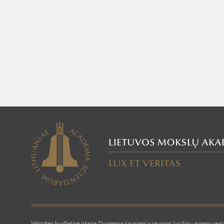
Valstybės biudžetinė įstaiga. Duomenys kaupiami ir saugomi Juridinių asmenų regis