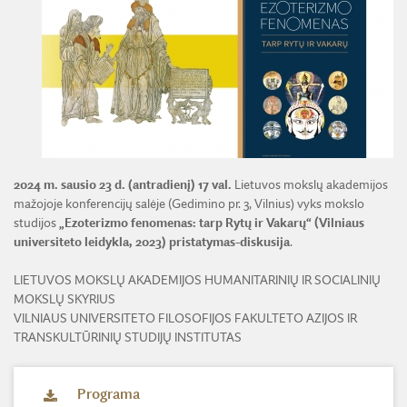
ŽEMĖS ŪKIO IR MIŠKŲ MOKSLŲ SKYRIUS
BENDRADARBIAVIMO SUTARTYS
BENDRADARBIAVIMAS SU REGIONAIS
VIRTUALI LMA
FINANSŲ KONTROLĖS TAISYKLĖS
TECHNIKOS MOKSLŲ SKYRIUS
MOKSLININKO ETIKOS KODEKSAS
LMA IR AKADEMIKAI ŽINIASKLAIDOJE
ŪKIO SUBJEKTŲ PRIEŽIŪRA
JAUNOJI AKADEMIJA
KORUPCIJOS PREVENCIJA
PASLAUGOS
TARNYBINIAI LENGVIEJI AUTOMOBILIAI
SKYRIAI IR PADALINIAI
PRANEŠĖJŲ APSAUGA
ES SF PARAMA LMA
LĖŠOS VEIKLAI VIEŠINTI
PAREIGYBIŲ APRAŠYMAS IR ATLIEKAMOS FUNKCIJOS
NUORODOS
ATVIRI DUOMENYS
ŠVIESAUS ATMINIMO LMA NARIAI
2024 m. sausio 23 d. (antradienį) 17 val.
Lietuvos mokslų akademijos
mažojoje konferencijų salėje (Gedimino pr. 3, Vilnius) vyks mokslo
studijos
„Ezoterizmo fenomenas: tarp Rytų ir Vakarų“ (Vilniaus
universiteto leidykla, 2023) pristatymas-diskusija
.
LIETUVOS MOKSLŲ AKADEMIJOS HUMANITARINIŲ IR SOCIALINIŲ
MOKSLŲ SKYRIUS
VILNIAUS UNIVERSITETO FILOSOFIJOS FAKULTETO AZIJOS IR
TRANSKULTŪRINIŲ STUDIJŲ INSTITUTAS
Programa