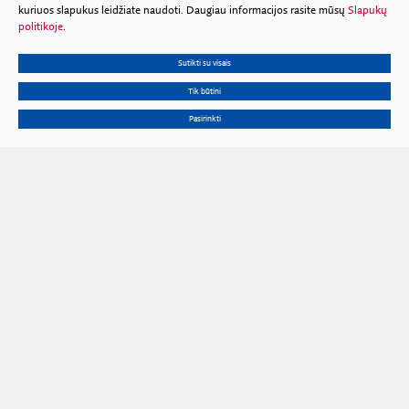
kuriuos slapukus leidžiate naudoti. Daugiau informacijos rasite mūsų
Slapukų
politikoje
.
Sutikti su visais
Tik būtini
Pasirinkti
Gedimino pr. 3, 01102 Vilnius
Tel.
+370 602 653 54
El. p.
prezidiumas@lma.lt