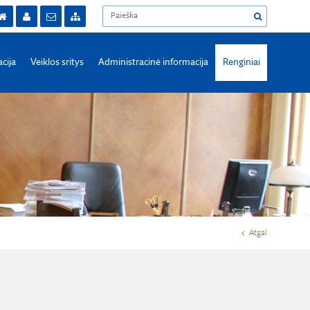
acija
Veiklos sritys
Administracinė informacija
Renginiai
Atgal