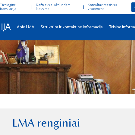
Tiesioginė
Dažniausiai užduodami
Konsultavimasis su
transliacija
klausimai
visuomene
IJA
Apie LMA
Struktūra ir kontaktinė informacija
Teisinė inform
LMA renginiai