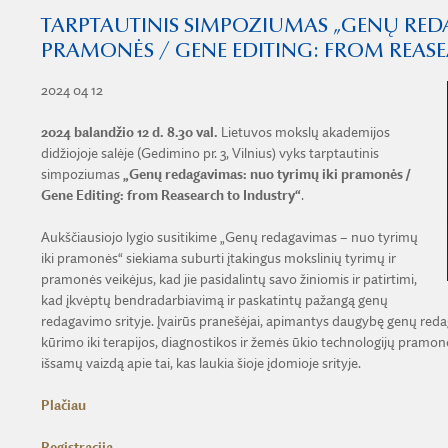
TARPTAUTINIS SIMPOZIUMAS „GENŲ REDA
PRAMONĖS / GENE EDITING: FROM REAS
2024 04 12
2024 balandžio 12 d. 8.30 val.
Lietuvos mokslų akademijos
didžiojoje salėje (Gedimino pr. 3, Vilnius) vyks tarptautinis
simpoziumas
„Genų redagavimas: nuo ​​tyrimų iki pramonės /
Gene Editing: from Reasearch to Industry“
.
Aukščiausiojo lygio susitikime „Genų redagavimas – nuo ​​tyrimų
iki pramonės“ siekiama suburti įtakingus mokslinių tyrimų ir
pramonės veikėjus, kad jie pasidalintų savo žiniomis ir patirtimi,
kad įkvėptų bendradarbiavimą ir paskatintų pažangą genų
redagavimo srityje. Įvairūs pranešėjai, apimantys daugybę genų reda
kūrimo iki terapijos, diagnostikos ir žemės ūkio technologijų pramonė
išsamų vaizdą apie tai, kas laukia šioje įdomioje srityje.
Plačiau
Registracija