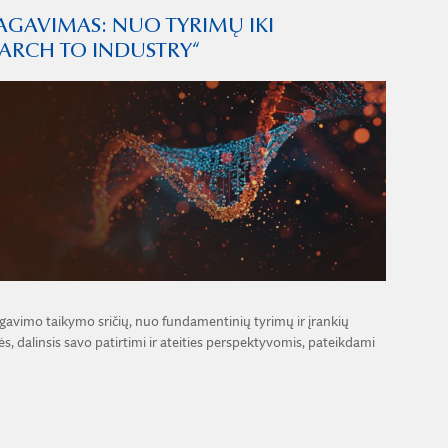
GAVIMAS: NUO ​​TYRIMŲ IKI
EARCH TO INDUSTRY“
gavimo taikymo sričių, nuo fundamentinių tyrimų ir įrankių
s, dalinsis savo patirtimi ir ateities perspektyvomis, pateikdami