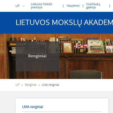
Lietuvos mokslo
Nuotraukų
Naujienos
LIT
premijos
galerija
LIETUVOS MOKSLŲ AKADEM
Renginiai
LIT
Renginiai
LMA renginiai
LMA renginiai