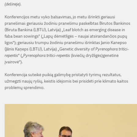
(dešinėje).
Konferencijos metu vyko balsavimas, jo metu išrinkti geriausi
pranešimai: geriausiu žodiniu pranešimu paskelbtas Birutos Bankinos
(Biruta Bankina (LBTU), Latvija) „Leaf blotch as emerging disease in
faba bean sowings“ („Lapų dėmėtligės – naujai atsirandančios pupų
ligos“); geriausiu trumpu žodiniu pranešimu išrinktas Janio Kanepso
(Jānis Kaņeps (LBTU), Latvija) „Genetic diversity of
Pyrenophora tritici-
repentis
“ („
Pyrenophora tritici-repentis
(kviečių dryžligės)genetinė
įvairovė“).
Konferencija suteikė puikią galimybę pristatyti tyrimų rezultatus,
užmegzti naujų ryšių, keistis idėjomis bei prisidėti prie klimato kaitos
problemų sprendimo.