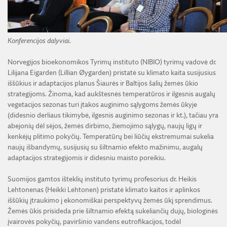
Konferencijos dalyviai.
Norvegijos bioekonomikos Tyrimų instituto (NIBIO) tyrimų vadovė dr.
Lilijana Eigarden (Lillian Øygarden) pristatė su klimato kaita susijusius
iššūkius ir adaptacijos planus Šiaurės ir Baltijos šalių žemės ūkio
strategijoms. Žinoma, kad aukštesnės temperatūros ir ilgesnis augalų
vegetacijos sezonas turi įtakos auginimo sąlygoms žemės ūkyje
(didesnio derliaus tikimybė, ilgesnis auginimo sezonas ir kt.), tačiau yra
abejonių dėl sėjos, žemės dirbimo, žiemojimo sąlygų, naujų ligų ir
kenkėjų plitimo pokyčių. Temperatūrų bei liūčių ekstremumai sukelia
naujų išbandymų, susijusių su šiltnamio efekto mažinimu, augalų
adaptacijos strategijomis ir didesniu maisto poreikiu.
Suomijos gamtos išteklių instituto tyrimų profesorius dr. Heikis
Lehtonenas (Heikki Lehtonen) pristatė klimato kaitos ir aplinkos
iššūkių įtraukimo į ekonomiškai perspektyvų žemės ūkį sprendimus.
Žemės ūkis prisideda prie šiltnamio efektą sukeliančių dujų, biologinės
įvairovės pokyčių, paviršinio vandens eutrofikacijos, todėl