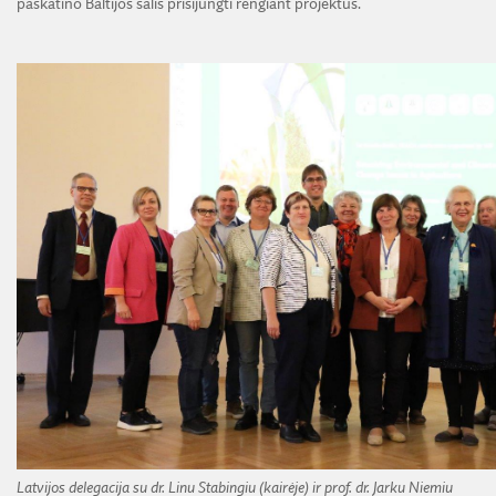
paskatino Baltijos šalis prisijungti rengiant projektus.
Latvijos delegacija su dr. Linu Stabingiu (kairėje) ir prof. dr. Jarku Niemiu