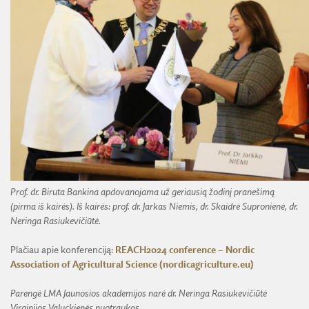
Prof. dr. Biruta Bankina apdovanojama už geriausią žodinį pranešimą
(pirma iš kairės). Iš kairės: prof. dr. Jarkas Niemis, dr. Skaidrė Supronienė, dr.
Neringa Rasiukevičiūtė.
Plačiau apie konferenciją:
REACH2024 conference – Nordic
Association of Agricultural Science (nordicagriculture.eu)
Parengė LMA Jaunosios akademijos narė dr. Neringa Rasiukevičiūtė
Virginijos Valuckienės nuotraukos