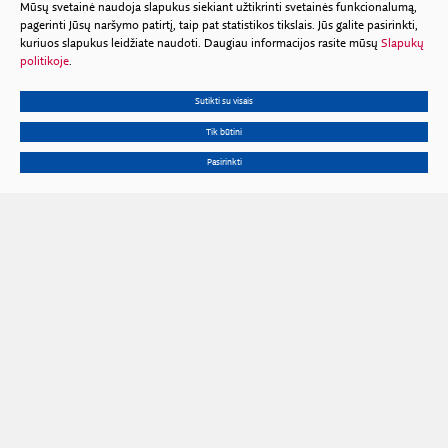
Mūsų svetainė naudoja slapukus siekiant užtikrinti svetainės funkcionalumą,
pagerinti Jūsų naršymo patirtį, taip pat statistikos tikslais. Jūs galite pasirinkti,
kuriuos slapukus leidžiate naudoti. Daugiau informacijos rasite mūsų
Slapukų
politikoje
.
Sutikti su visais
Tik būtini
Pasirinkti
Gedimino pr. 3, 01102 Vilnius
Tel.
+370 602 653 54
El. p.
prezidiumas@lma.lt