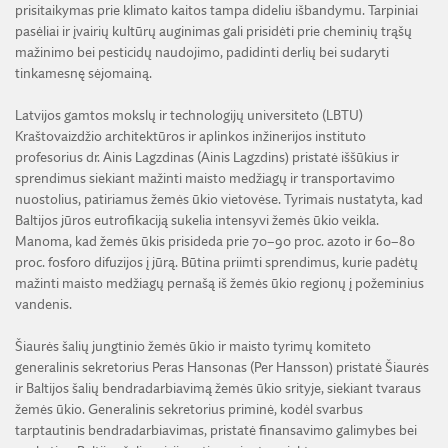
prisitaikymas prie klimato kaitos tampa dideliu išbandymu. Tarpiniai
pasėliai ir įvairių kultūrų auginimas gali prisidėti prie cheminių trąšų
mažinimo bei pesticidų naudojimo, padidinti derlių bei sudaryti
tinkamesnę sėjomainą.
Latvijos gamtos mokslų ir technologijų universiteto (LBTU)
Kraštovaizdžio architektūros ir aplinkos inžinerijos instituto
profesorius dr. Ainis Lagzdinas (Ainis Lagzdins) pristatė iššūkius ir
sprendimus siekiant mažinti maisto medžiagų ir transportavimo
nuostolius, patiriamus žemės ūkio vietovėse. Tyrimais nustatyta, kad
Baltijos jūros eutrofikaciją sukelia intensyvi žemės ūkio veikla.
Manoma, kad žemės ūkis prisideda prie 70–90 proc. azoto ir 60–80
proc. fosforo difuzijos į jūrą. Būtina priimti sprendimus, kurie padėtų
mažinti maisto medžiagų pernašą iš žemės ūkio regionų į požeminius
vandenis.
Šiaurės šalių jungtinio žemės ūkio ir maisto tyrimų komiteto
generalinis sekretorius Peras Hansonas (Per Hansson) pristatė Šiaurės
ir Baltijos šalių bendradarbiavimą žemės ūkio srityje, siekiant tvaraus
žemės ūkio. Generalinis sekretorius priminė, kodėl svarbus
tarptautinis bendradarbiavimas, pristatė finansavimo galimybes bei