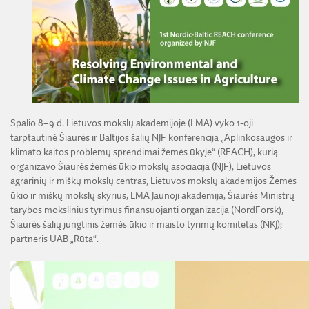
ŽEMĖS ŪKIO IR MIŠKŲ MOKSLŲ SKYRIUS
BENDRADARBIAVIMO SUTARTYS
BENDRADARBIAVIMAS SU REGIONAIS
VIRTUALI LMA
FINANSŲ KONTROLĖS TAISYKLĖS
TECHNIKOS MOKSLŲ SKYRIUS
MOKSLININKO ETIKOS KODEKSAS
LMA IR AKADEMIKAI ŽINIASKLAIDOJE
ŪKIO SUBJEKTŲ PRIEŽIŪRA
JAUNOJI AKADEMIJA
KORUPCIJOS PREVENCIJA
PASLAUGOS
TARNYBINIAI LENGVIEJI AUTOMOBILIAI
SKYRIAI IR PADALINIAI
PRANEŠĖJŲ APSAUGA
ES SF PARAMA LMA
LĖŠOS VEIKLAI VIEŠINTI
PAREIGYBIŲ APRAŠYMAS IR ATLIEKAMOS FUNKCIJOS
NUORODOS
ATVIRI DUOMENYS
Spalio 8–9 d. Lietuvos mokslų akademijoje (LMA) vyko 1-oji
ŠVIESAUS ATMINIMO LMA NARIAI
tarptautinė Šiaurės ir Baltijos šalių NJF konferencija „Aplinkosaugos ir
klimato kaitos problemų sprendimai žemės ūkyje“ (REACH), kurią
organizavo Šiaurės žemės ūkio mokslų asociacija (NJF), Lietuvos
agrarinių ir miškų mokslų centras, Lietuvos mokslų akademijos Žemės
ūkio ir miškų mokslų skyrius, LMA Jaunoji akademija, Šiaurės Ministrų
tarybos mokslinius tyrimus finansuojanti organizacija (NordForsk),
Šiaurės šalių jungtinis žemės ūkio ir maisto tyrimų komitetas (NKJ);
partneris UAB „Rūta“.