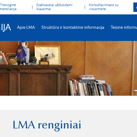
Tiesioginė
Dažniausiai užduodami
Konsultavimasis su
transliacija
klausimai
visuomene
IJA
Apie LMA
Struktūra ir kontaktinė informacija
Teisinė inform
LMA renginiai