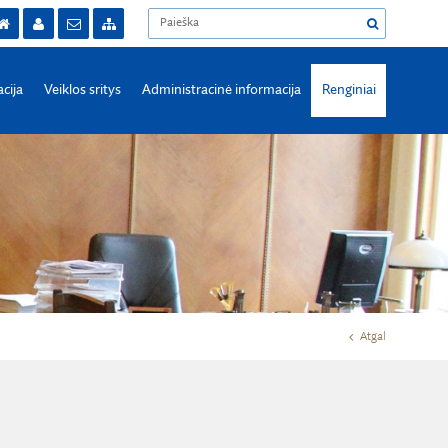
acija
Veiklos sritys
Administracinė informacija
Renginiai
Atgal