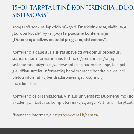
15-OJI TARPTAUTINĖ KONFERENCIJA „D
SISTEMOMS“
2024 11 28
2024 m. lapkričio 28–30 d. Druskininkuose, viešbutyje
„Europa Royale“, vyks
15-oji tarptautinė konferencija
„Duomenų analizės metodai programų sistemoms“
.
Konferencija daugiausia skirta apžvelgti vykdomus projektus,
susijusius su informacinėmis technologijomis ir programų
sistemomis, taikymais įvairiose srityse, ypač medicinoje, taip pat
glaudžiau sutelkti informatikų bendruomenę bendrai veiklai bei
plėtoti informatikų bendradarbiavimą su kitų sričių
mokslininkais.
Konferencijos organizatoriai: Vilniaus universiteto Duomenų mokslo i
akademija ir Lietuvos kompiuterininkų sąjunga. Partneris – Tarptautin
Išsamesnė informacija
https://www.mii.lt/damss/