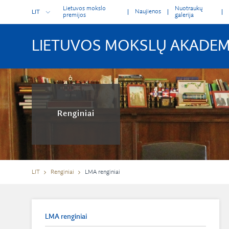
Lietuvos mokslo
Nuotraukų
Naujienos
LIT
premijos
galerija
LIETUVOS MOKSLŲ AKADEM
Renginiai
LIT
Renginiai
LMA renginiai
LMA renginiai