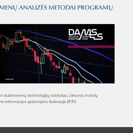
UOMENŲ ANALIZĖS METODAI PROGRAMŲ
r skaitmeninių technologijų institutas, Lietuvos mokslų
ė informacijos apdorojimo federacija (IFIP).