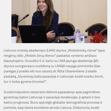
ŽEMĖS ŪKIO IR MIŠKŲ MOKSLŲ SKYRIUS
BENDRADARBIAVIMO SUTARTYS
BENDRADARBIAVIMAS SU REGIONAIS
VIRTUALI LMA
FINANSŲ KONTROLĖS TAISYKLĖS
TECHNIKOS MOKSLŲ SKYRIUS
MOKSLININKO ETIKOS KODEKSAS
LMA IR AKADEMIKAI ŽINIASKLAIDOJE
ŪKIO SUBJEKTŲ PRIEŽIŪRA
JAUNOJI AKADEMIJA
KORUPCIJOS PREVENCIJA
PASLAUGOS
TARNYBINIAI LENGVIEJI AUTOMOBILIAI
SKYRIAI IR PADALINIAI
PRANEŠĖJŲ APSAUGA
ES SF PARAMA LMA
LĖŠOS VEIKLAI VIEŠINTI
PAREIGYBIŲ APRAŠYMAS IR ATLIEKAMOS FUNKCIJOS
NUORODOS
ATVIRI DUOMENYS
ŠVIESAUS ATMINIMO LMA NARIAI
Lietuvos mokslų akademijos (LMA) skyrius „Mokslininkų rūmai“ tęsia
renginių ciklo „Mokslo žinių dienos“ paskaitas vyresnio amžiaus
klausytojams. Gruodžio 6 d. kartu su LMA Jaunąja akademija (JA)
skyrius suorganizavo susitikimą su LMAJA naująja pirmininke (šias
pareigas ji pradės eiti nuo sausio) dr. Rūta Ubarevičiene. Ji skaitė
paskaitą „Gyventojų kaita pasaulyje ir Lietuvoje: kodėl svarbu žinoti,
kur ir kokie gyvena žmonės?“.
Susidomėjusiems senjorams lektorė papasakojo apie pagrindines
gyventojų kaitos Lietuvoje ir pasaulyje tendencijas. Ji aptarė ir šios
kaitos prognozes. Buvo apžvelgti globalūs demografiniai procesai ir
įvertinta, kaip šiame kontekste atrodo Lietuva. Diskutuota, kodėl