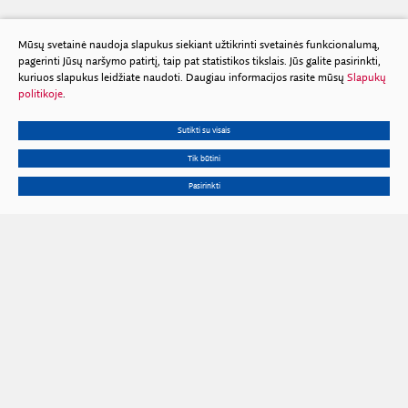
Mūsų svetainė naudoja slapukus siekiant užtikrinti svetainės funkcionalumą,
pagerinti Jūsų naršymo patirtį, taip pat statistikos tikslais. Jūs galite pasirinkti,
kuriuos slapukus leidžiate naudoti. Daugiau informacijos rasite mūsų
Slapukų
politikoje
.
Sutikti su visais
Tik būtini
Pasirinkti
Gedimino pr. 3, 01102 Vilnius
Tel.
+370 602 653 54