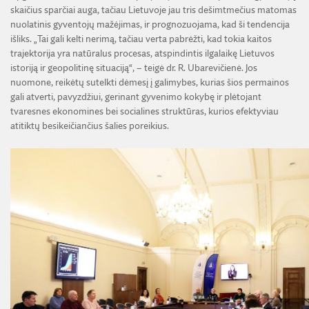
skaičius sparčiai auga, tačiau Lietuvoje jau tris dešimtmečius matomas
nuolatinis gyventojų mažėjimas, ir prognozuojama, kad ši tendencija
išliks. „Tai gali kelti nerimą, tačiau verta pabrėžti, kad tokia kaitos
trajektorija yra natūralus procesas, atspindintis ilgalaikę Lietuvos
istoriją ir geopolitinę situaciją“, – teigė dr. R. Ubarevičienė. Jos
nuomone, reikėtų sutelkti dėmesį į galimybes, kurias šios permainos
gali atverti, pavyzdžiui, gerinant gyvenimo kokybę ir plėtojant
tvaresnes ekonomines bei socialines struktūras, kurios efektyviau
atitiktų besikeičiančius šalies poreikius.