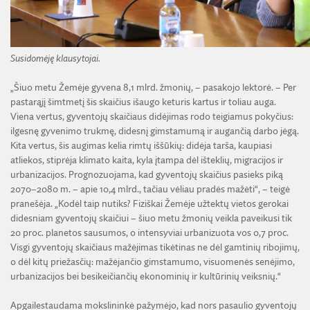
Susidomėję klausytojai.
„Šiuo metu Žemėje gyvena 8,1 mlrd. žmonių, – pasakojo lektorė. – Per
pastarąjį šimtmetį šis skaičius išaugo keturis kartus ir toliau auga.
Viena vertus, gyventojų skaičiaus didėjimas rodo teigiamus pokyčius:
ilgesnę gyvenimo trukmę, didesnį gimstamumą ir augančią darbo jėgą.
Kita vertus, šis augimas kelia rimtų iššūkių: didėja tarša, kaupiasi
atliekos, stiprėja klimato kaita, kyla įtampa dėl išteklių, migracijos ir
urbanizacijos. Prognozuojama, kad gyventojų skaičius pasieks piką
2070–2080 m. – apie 10,4 mlrd., tačiau vėliau pradės mažėti“, – teigė
pranešėja. „Kodėl taip nutiks? Fiziškai Žemėje užtektų vietos gerokai
didesniam gyventojų skaičiui – šiuo metu žmonių veikla paveikusi tik
20 proc. planetos sausumos, o intensyviai urbanizuota vos 0,7 proc.
Visgi gyventojų skaičiaus mažėjimas tikėtinas ne dėl gamtinių ribojimų,
o dėl kitų priežasčių: mažėjančio gimstamumo, visuomenės senėjimo,
urbanizacijos bei besikeičiančių ekonominių ir kultūrinių veiksnių.“
Apgailestaudama mokslininkė pažymėjo, kad nors pasaulio gyventojų