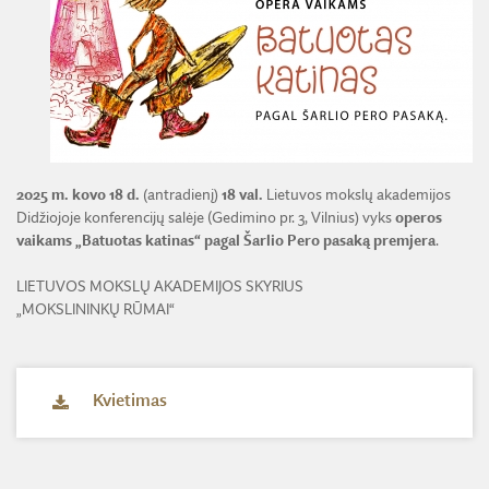
ŽEMĖS ŪKIO IR MIŠKŲ MOKSLŲ SKYRIUS
BENDRADARBIAVIMO SUTARTYS
BENDRADARBIAVIMAS SU REGIONAIS
VIRTUALI LMA
FINANSŲ KONTROLĖS TAISYKLĖS
TECHNIKOS MOKSLŲ SKYRIUS
MOKSLININKO ETIKOS KODEKSAS
LMA IR AKADEMIKAI ŽINIASKLAIDOJE
ŪKIO SUBJEKTŲ PRIEŽIŪRA
JAUNOJI AKADEMIJA
KORUPCIJOS PREVENCIJA
PASLAUGOS
TARNYBINIAI LENGVIEJI AUTOMOBILIAI
SKYRIAI IR PADALINIAI
PRANEŠĖJŲ APSAUGA
ES SF PARAMA LMA
LĖŠOS VEIKLAI VIEŠINTI
PAREIGYBIŲ APRAŠYMAS IR ATLIEKAMOS FUNKCIJOS
NUORODOS
ATVIRI DUOMENYS
2025 m. kovo 18 d.
(antradienį)
18 val.
Lietuvos mokslų akademijos
ŠVIESAUS ATMINIMO LMA NARIAI
Didžiojoje konferencijų salėje (Gedimino pr. 3, Vilnius) vyks
operos
vaikams „Batuotas katinas“ pagal Šarlio Pero pasaką premjera
.
LIETUVOS MOKSLŲ AKADEMIJOS SKYRIUS
„MOKSLININKŲ RŪMAI“
Kvietimas