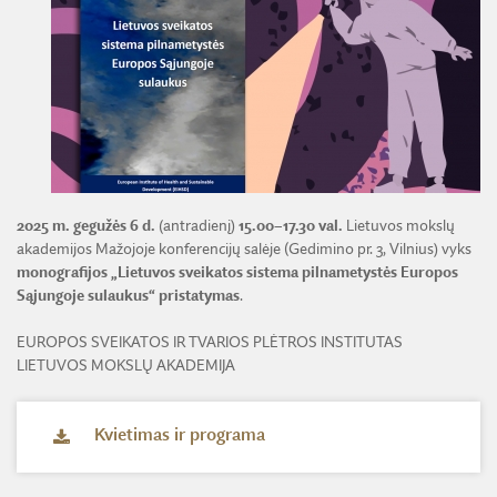
ŽEMĖS ŪKIO IR MIŠKŲ MOKSLŲ SKYRIUS
BENDRADARBIAVIMO SUTARTYS
BENDRADARBIAVIMAS SU REGIONAIS
VIRTUALI LMA
FINANSŲ KONTROLĖS TAISYKLĖS
TECHNIKOS MOKSLŲ SKYRIUS
MOKSLININKO ETIKOS KODEKSAS
LMA IR AKADEMIKAI ŽINIASKLAIDOJE
ŪKIO SUBJEKTŲ PRIEŽIŪRA
JAUNOJI AKADEMIJA
KORUPCIJOS PREVENCIJA
PASLAUGOS
TARNYBINIAI LENGVIEJI AUTOMOBILIAI
SKYRIAI IR PADALINIAI
PRANEŠĖJŲ APSAUGA
ES SF PARAMA LMA
LĖŠOS VEIKLAI VIEŠINTI
PAREIGYBIŲ APRAŠYMAS IR ATLIEKAMOS FUNKCIJOS
NUORODOS
ATVIRI DUOMENYS
ŠVIESAUS ATMINIMO LMA NARIAI
2025 m. gegužės 6 d.
(antradienį)
15.00–17.30 val.
Lietuvos mokslų
akademijos Mažojoje konferencijų salėje (Gedimino pr. 3, Vilnius) vyks
monografijos „Lietuvos sveikatos sistema pilnametystės Europos
Sąjungoje
sulaukus“ pristatymas
.
EUROPOS SVEIKATOS IR TVARIOS PLĖTROS INSTITUTAS
LIETUVOS MOKSLŲ AKADEMIJA
Kvietimas ir programa