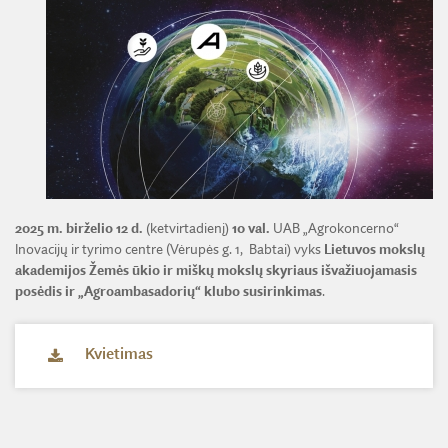
ŽEMĖS ŪKIO IR MIŠKŲ MOKSLŲ SKYRIUS
BENDRADARBIAVIMO SUTARTYS
BENDRADARBIAVIMAS SU REGIONAIS
VIRTUALI LMA
FINANSŲ KONTROLĖS TAISYKLĖS
TECHNIKOS MOKSLŲ SKYRIUS
MOKSLININKO ETIKOS KODEKSAS
LMA IR AKADEMIKAI ŽINIASKLAIDOJE
ŪKIO SUBJEKTŲ PRIEŽIŪRA
JAUNOJI AKADEMIJA
KORUPCIJOS PREVENCIJA
PASLAUGOS
TARNYBINIAI LENGVIEJI AUTOMOBILIAI
SKYRIAI IR PADALINIAI
PRANEŠĖJŲ APSAUGA
ES SF PARAMA LMA
LĖŠOS VEIKLAI VIEŠINTI
PAREIGYBIŲ APRAŠYMAS IR ATLIEKAMOS FUNKCIJOS
NUORODOS
ATVIRI DUOMENYS
ŠVIESAUS ATMINIMO LMA NARIAI
2025 m. birželio 12 d.
(ketvirtadienį)
10 val.
UAB „Agrokoncerno“
Inovacijų ir tyrimo centre (Vėrupės g. 1, Babtai) vyks
Lietuvos mokslų
akademijos Žemės ūkio ir miškų mokslų skyriaus išvažiuojamasis
posėdis ir „Agroambasadorių“ klubo susirinkimas
.
Kvietimas