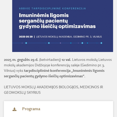
ŽEMĖS ŪKIO IR MIŠKŲ MOKSLŲ SKYRIUS
BENDRADARBIAVIMO SUTARTYS
BENDRADARBIAVIMAS SU REGIONAIS
VIRTUALI LMA
FINANSŲ KONTROLĖS TAISYKLĖS
TECHNIKOS MOKSLŲ SKYRIUS
MOKSLININKO ETIKOS KODEKSAS
LMA IR AKADEMIKAI ŽINIASKLAIDOJE
ŪKIO SUBJEKTŲ PRIEŽIŪRA
JAUNOJI AKADEMIJA
KORUPCIJOS PREVENCIJA
PASLAUGOS
TARNYBINIAI LENGVIEJI AUTOMOBILIAI
SKYRIAI IR PADALINIAI
PRANEŠĖJŲ APSAUGA
ES SF PARAMA LMA
LĖŠOS VEIKLAI VIEŠINTI
PAREIGYBIŲ APRAŠYMAS IR ATLIEKAMOS FUNKCIJOS
NUORODOS
ATVIRI DUOMENYS
ŠVIESAUS ATMINIMO LMA NARIAI
2025 m. gegužės 29 d.
(ketvirtadienį)
12 val.
Lietuvos mokslų Lietuvos
mokslų akademijos Didžiojoje konferencijų salėje (Gedimino pr. 3,
Vilnius) vyks
tarpdisciplininė konferencija „Imuninėmis ligomis
sergančių pacientų gydymo išeičių optimizavimas“
.
LIETUVOS MOKSLŲ AKADEMIJOS BIOLOGIJOS, MEDICINOS IR
GEOMOKSLŲ SKYRIUS
Programa