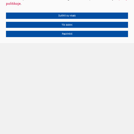
politikoje
.
Sutikti su visais
Tik būtini
Pasirinkti
Gedimino pr. 3, 01102 Vilnius
Tel.
+370 602 653 54
El. p.
prezidiumas@lma.lt