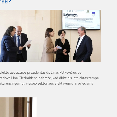
BEI?
lekto asociacijos prezidentas dr. Linas Petkevičius bei
vadovė Lina Giedraitienė pabrėžė, kad dirbtinis intelektas tampa
nkurencingumui, viešojo sektoriaus efektyvumui ir piliečiams