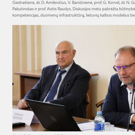
Giedraitienė, dr. D. Amilevičius, V. Baniūnienė, prof. G. Korvel, dr. N.
Pakutinskas ir prof. Aistis Raudys. Diskusijos metu pabrėžta būtinybė 
kompetencijas, duomenų infrastruktūrą, lietuvių kalbos modelius bei