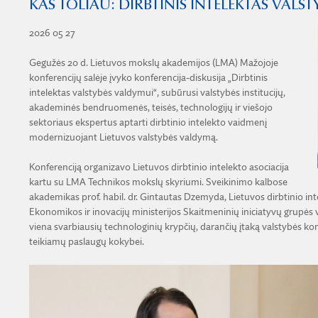
KAS TOLIAU: DIRBTINIS INTELEKTAS VALSTY
2026 05 27
Gegužės 20 d. Lietuvos mokslų akademijos (LMA) Mažojoje
konferencijų salėje įvyko konferencija-diskusija „Dirbtinis
intelektas valstybės valdymui“, subūrusi valstybės institucijų,
akademinės bendruomenės, teisės, technologijų ir viešojo
sektoriaus ekspertus aptarti dirbtinio intelekto vaidmenį
modernizuojant Lietuvos valstybės valdymą.
Konferenciją organizavo Lietuvos dirbtinio intelekto asociacija
kartu su LMA Technikos mokslų skyriumi. Sveikinimo kalbose
akademikas prof. habil. dr. Gintautas Dzemyda, Lietuvos dirbtinio inte
Ekonomikos ir inovacijų ministerijos Skaitmeninių iniciatyvų grupės 
viena svarbiausių technologinių krypčių, darančių įtaką valstybės ko
teikiamų paslaugų kokybei.