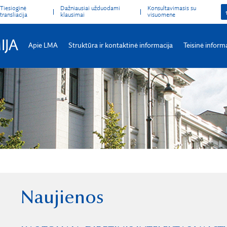
Tiesioginė
Dažniausiai užduodami
Konsultavimasis su
transliacija
klausimai
visuomene
IJA
Apie LMA
Struktūra ir kontaktinė informacija
Teisinė inform
Naujienos