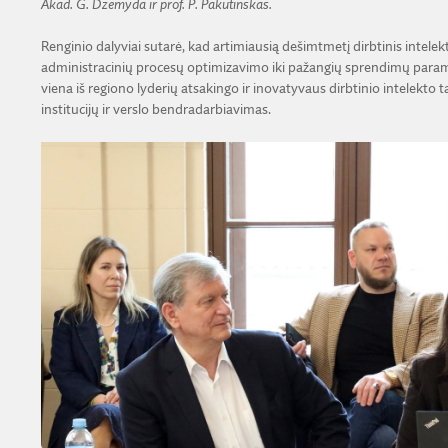
Akad. G. Dzemyda ir prof. P. Pakutinskas.
Renginio dalyviai sutarė, kad artimiausią dešimtmetį dirbtinis intel
administracinių procesų optimizavimo iki pažangių sprendimų paramo
viena iš regiono lyderių atsakingo ir inovatyvaus dirbtinio intelekto t
institucijų ir verslo bendradarbiavimas.