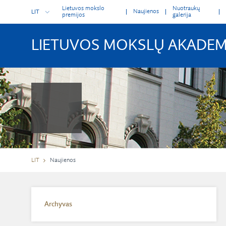
Lietuvos mokslo
Nuotraukų
Naujienos
LIT
premijos
galerija
LIETUVOS MOKSLŲ AKADEM
LIT
Naujienos
Archyvas