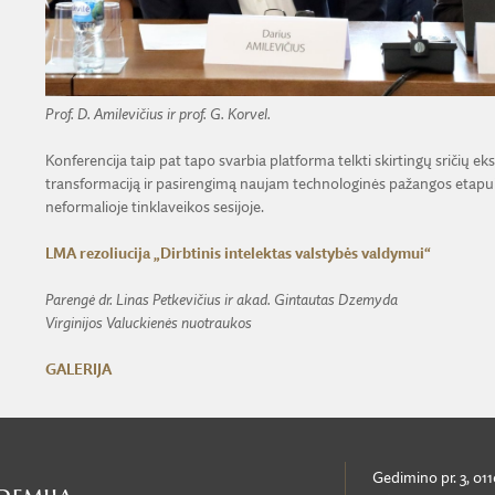
Prof. D. Amilevičius ir prof. G. Korvel.
Konferencija taip pat tapo svarbia platforma telkti skirtingų sričių 
transformaciją ir pasirengimą naujam technologinės pažangos etapui. Po
neformalioje tinklaveikos sesijoje.
LMA rezoliucija „Dirbtinis intelektas valstybės valdymui“
Parengė dr. Linas Petkevičius ir akad. Gintautas Dzemyda
Virginijos Valuckienės nuotraukos
GALERIJA
Gedimino pr. 3, 011