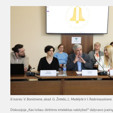
Iš kairės: V. Baniūnienė, akad. G. Žintelis, L. Medelytė ir I. Radvinauskienė.
Diskusijoje „Kas toliau: dirbtinis intelektas valstybei?“ dalyvavo įvairių