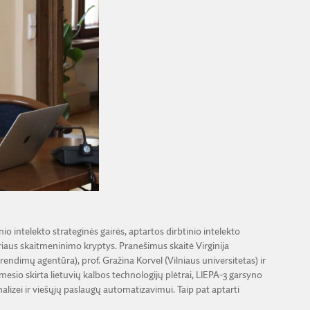
 intelekto strateginės gairės, aptartos dirbtinio intelekto
riaus skaitmeninimo kryptys. Pranešimus skaitė Virginija
endimų agentūra), prof. Gražina Korvel (Vilniaus universitetas) ir
esio skirta lietuvių kalbos technologijų plėtrai, LIEPA-3 garsyno
lizei ir viešųjų paslaugų automatizavimui. Taip pat aptarti