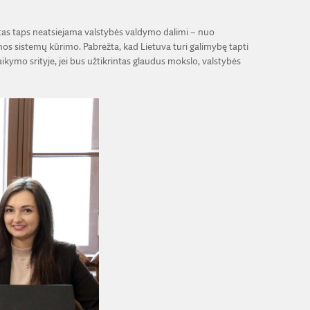
ektas taps neatsiejama valstybės valdymo dalimi – nuo
s sistemų kūrimo. Pabrėžta, kad Lietuva turi galimybę tapti
aikymo srityje, jei bus užtikrintas glaudus mokslo, valstybės