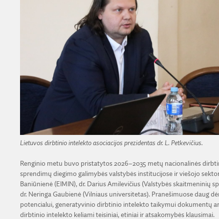
Lietuvos dirbtinio intelekto asociacijos prezidentas dr. L. Petkevičius.
Renginio metu buvo pristatytos 2026–2035 metų nacionalinės dirbtinio
sprendimų diegimo galimybės valstybės institucijose ir viešojo sekto
Baniūnienė (EIMIN), dr. Darius Amilevičius (Valstybės skaitmeninių spr
dr. Neringa Gaubienė (Vilniaus universitetas). Pranešimuose daug dėm
potencialui, generatyvinio dirbtinio intelekto taikymui dokumentų ana
dirbtinio intelekto keliami teisiniai, etiniai ir atsakomybės klausimai.