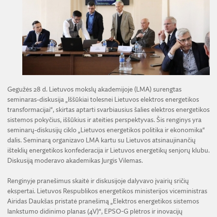
ŽEMĖS ŪKIO IR MIŠKŲ MOKSLŲ SKYRIUS
BENDRADARBIAVIMO SUTARTYS
BENDRADARBIAVIMAS SU REGIONAIS
VIRTUALI LMA
FINANSŲ KONTROLĖS TAISYKLĖS
TECHNIKOS MOKSLŲ SKYRIUS
MOKSLININKO ETIKOS KODEKSAS
LMA IR AKADEMIKAI ŽINIASKLAIDOJE
ŪKIO SUBJEKTŲ PRIEŽIŪRA
JAUNOJI AKADEMIJA
KORUPCIJOS PREVENCIJA
PASLAUGOS
TARNYBINIAI LENGVIEJI AUTOMOBILIAI
SKYRIAI IR PADALINIAI
PRANEŠĖJŲ APSAUGA
ES SF PARAMA LMA
LĖŠOS VEIKLAI VIEŠINTI
PAREIGYBIŲ APRAŠYMAS IR ATLIEKAMOS FUNKCIJOS
NUORODOS
ATVIRI DUOMENYS
ŠVIESAUS ATMINIMO LMA NARIAI
Gegužės 28 d. Lietuvos mokslų akademijoje (LMA) surengtas
seminaras-diskusija „Iššūkiai tolesnei Lietuvos elektros energetikos
transformacijai“, skirtas aptarti svarbiausius šalies elektros energetikos
sistemos pokyčius, iššūkius ir ateities perspektyvas. Šis renginys yra
seminarų-diskusijų ciklo „Lietuvos energetikos politika ir ekonomika“
dalis. Seminarą organizavo LMA kartu su Lietuvos atsinaujinančių
išteklių energetikos konfederacija ir Lietuvos energetikų senjorų klubu.
Diskusiją moderavo akademikas Jurgis Vilemas.
Renginyje pranešimus skaitė ir diskusijoje dalyvavo įvairių sričių
ekspertai. Lietuvos Respublikos energetikos ministerijos viceministras
Airidas Daukšas pristatė pranešimą „Elektros energetikos sistemos
lankstumo didinimo planas (4V)“, EPSO-G plėtros ir inovacijų