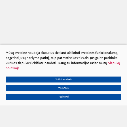
Mūsų svetainė naudoja slapukus siekiant užtikrinti svetainės funkcionalumą,
pagerinti Jūsų naršymo patirtį, taip pat statistikos tikslais. Jūs galite pasirinkti,
kuriuos slapukus leidžiate naudoti. Daugiau informacijos rasite mūsų
Slapukų
politikoje
.
Sutikti su visais
Tik būtini
Pasirinkti