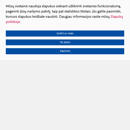
Mūsų svetainė naudoja slapukus siekiant užtikrinti svetainės funkcionalumą,
pagerinti Jūsų naršymo patirtį, taip pat statistikos tikslais. Jūs galite pasirinkti,
kuriuos slapukus leidžiate naudoti. Daugiau informacijos rasite mūsų
Slapukų
politikoje
.
Sutikti su visais
Tik būtini
Pasirinkti
Gedimino pr. 3, 01102 Vilnius
Tel.
+370 602 653 54
El. p.
prezidiumas@lma.lt