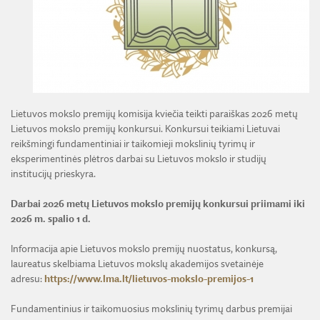
ŽEMĖS ŪKIO IR MIŠKŲ MOKSLŲ SKYRIUS
BENDRADARBIAVIMO SUTARTYS
BENDRADARBIAVIMAS SU REGIONAIS
VIRTUALI LMA
FINANSŲ KONTROLĖS TAISYKLĖS
TECHNIKOS MOKSLŲ SKYRIUS
MOKSLININKO ETIKOS KODEKSAS
LMA IR AKADEMIKAI ŽINIASKLAIDOJE
ŪKIO SUBJEKTŲ PRIEŽIŪRA
JAUNOJI AKADEMIJA
KORUPCIJOS PREVENCIJA
PASLAUGOS
TARNYBINIAI LENGVIEJI AUTOMOBILIAI
SKYRIAI IR PADALINIAI
PRANEŠĖJŲ APSAUGA
ES SF PARAMA LMA
LĖŠOS VEIKLAI VIEŠINTI
PAREIGYBIŲ APRAŠYMAS IR ATLIEKAMOS FUNKCIJOS
NUORODOS
Lietuvos mokslo premijų komisija kviečia teikti paraiškas 2026 metų
ATVIRI DUOMENYS
Lietuvos mokslo premijų konkursui. Konkursui teikiami Lietuvai
ŠVIESAUS ATMINIMO LMA NARIAI
reikšmingi fundamentiniai ir taikomieji mokslinių tyrimų ir
eksperimentinės plėtros darbai su Lietuvos mokslo ir studijų
institucijų prieskyra.
Darbai 2026 metų Lietuvos mokslo premijų konkursui priimami iki
2026 m. spalio 1 d.
Informacija apie Lietuvos mokslo premijų nuostatus, konkursą,
laureatus skelbiama Lietuvos mokslų akademijos svetainėje
adresu:
https://www.lma.lt/lietuvos-mokslo-premijos-1
Fundamentinius ir taikomuosius mokslinių tyrimų darbus premijai