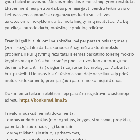
gauti teikiaLietuvos aukštosios mokyklos ir mokslinių tyrimų institutai.
Eksperimentinės plėtros darbus premijai gauti bendru teikimu siūlo
Lietuvos verslo įmonės ar organizacijos kartu su Lietuvos
aukštosiomis mokyklomis arba mokslinių tyrimų institutais. Darbų
pateikėjai nurodo darbų mokslinę ir praktinę reikšmę.
Premijai gali būti siūlomi ne anksčiau nei per pastaruosius 15 metų
(2011–2025) atlikti darbai, kuriuose išnagrinėta aktuali mokslo
problema ir kurių tyrimų rezultatai iš esmės paskatino tolesnę mokslo
krypties raidą ir (ar) labai prisidėjo prie Lietuvos konkurencingumo
didinimo kuriant ir (ar) diegiant naujausias technologijas. Darbai turi
būti paskelbti Lietuvos ir (ar) užsienio spaudoje ne vėliau kaip prieš
metus iki dokumentų premijai gauti pateikimo komisijai dienos.
Dokumentai teikiami elektroninėje paraiškų registravimo sistemoje
adresu:
https://konkursai.lma.lt/
Privalomi suskaitmeninti dokumentai:
- darbas ar darbų ciklas (monografijos, knygos, straipsniai, projektai,
patentai, kiti autoriaus (-ių) kūriniai);
- darbą teikiančių institucijų pristatymas;
- darbo anotacija iki 10 000 spaudos ženklų;