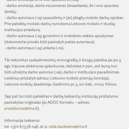
- darbo anotacija, skirta visuomenei, žiniasklaidai, iki 1 000 spaudos
ženklų;
- darbo autoriaus (-ių) spausdintų ir (ar) įdiegtų mokslo darbų sąrašas.
Prie pateiktų mokslo darbų nurodoma Lietuvos mokslo ir studijų
institucijos prieskyra;
- darbo autoriaus (-ių) gyvenimo ir mokslinės veiklos aprašymas
(dokumentai privalo būti pasirašyti paties autoriaus);
- darbo autoriaus (-ių) anketa (-os).
Tik neturintys suskaitmenintų monografijų ir knygų pateikia jas po 3
egz. trijuose atskiruose aplankuose, dėžutėse ir pan., ant kurių turi
būti užrašyta darbo autorius (-iai), darbo ir institucijos pavadinimas.
Leidinius pristatyti adresu: Lietuvos mokslo premijų komisijai,
Lietuvos mokslų akademija, Gedimino pr. 3, 201 kab., 01102 Vilnius.
Taip pat turi būti pateiktas ir darbą teikiančių institucijų pristatymo
pasirašytas originalas (jei ADOC formatu – adresu
prezidiumas@lma.lt
).
Informacija teikiama:
tel. +370 673 58 046, el. p.
reda.dauksiene@lma.lt