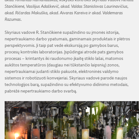
Stančikienė, Vasilijus Adaškevič, akad. Valdas Stanislovas Laurinavičius,
akad. Ričardas Makuška, akad. Aivaras Kareiva ir akad. Valdemaras
Razumas
.
Skyriaus vadovė R. Stančikienė supažindino su įmonės istorija,
nepertraukiamo darbo ypatumais, gaminamais produktais ir plėtros
perspektyvomis. Ji taip pat vedė ekskursiją po gamybos barus,
procesų kontrolės laboratorijas. Įspūdingai atrodė pats gamybos
procesas – krintantys iki raudonumo įkaitę stiklo lašai, matomos
aukštos temperatūros (daugiau nei tūkstančio laipsnių) zonos,
nepertraukiamai judanti stiklo pakuotė, elektroninės valdymo
sistemos ir robotizuoti konvejeriai. Skyriaus vadovė parodė naujos
technologijos barą, supažindino su efektyvumo didinimo metodais,
pabrėžė nepertraukiamo darbo svarbą.