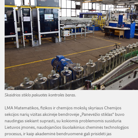
Skaidrios stiklo pakuotės kontrolės baras.
LMA Matematikos, fizikos ir chemijos mokslų skyriaus Chemijos
sekcijos narių vizitas akcinėje bendrovėje „Panevėžio stiklas“ buvo
naudingas siekiant suprasti, su kokiomis problemomis susiduria
Lietuvos įmonės, naudojančios šiuolaikinius cheminės technologijos
procesus, ir kaip akademinė bendruomenė gali prisidėti jas