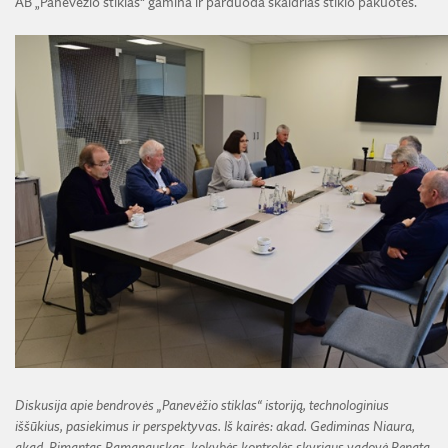
AB „Panevėžio stiklas“ gamina ir parduoda skaidrias stiklo pakuotes.
Diskusija apie bendrovės „Panevėžio stiklas“ istoriją, technologinius
iššūkius, pasiekimus ir perspektyvas. Iš kairės: akad. Gediminas Niaura,
akad. Rimantas Ramanauskas, kokybės kontrolės skyriaus vadovė Renata