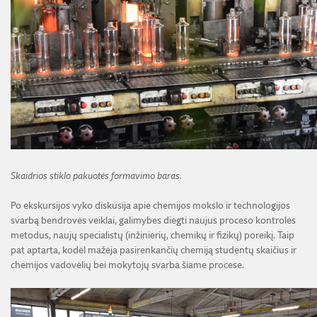
Skaidrios stiklo pakuotės formavimo baras.
Po ekskursijos vyko diskusija apie chemijos mokslo ir technologijos
svarbą bendrovės veiklai, galimybes diegti naujus proceso kontrolės
metodus, naujų specialistų (inžinierių, chemikų ir fizikų) poreikį. Taip
pat aptarta, kodėl mažėja pasirenkančių chemiją studentų skaičius ir
chemijos vadovėlių bei mokytojų svarba šiame procese.