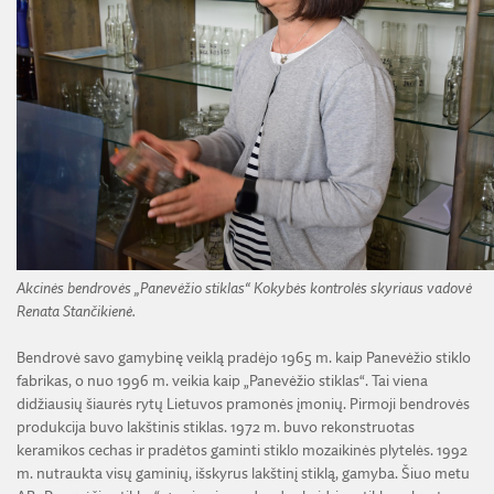
Akcinės bendrovės „Panevėžio stiklas“ Kokybės kontrolės skyriaus vadovė
Renata Stančikienė.
Bendrovė savo gamybinę veiklą pradėjo 1965 m. kaip Panevėžio stiklo
fabrikas, o nuo 1996 m. veikia kaip „Panevėžio stiklas“. Tai viena
didžiausių šiaurės rytų Lietuvos pramonės įmonių. Pirmoji bendrovės
produkcija buvo lakštinis stiklas. 1972 m. buvo rekonstruotas
keramikos cechas ir pradėtos gaminti stiklo mozaikinės plytelės. 1992
m. nutraukta visų gaminių, išskyrus lakštinį stiklą, gamyba. Šiuo metu