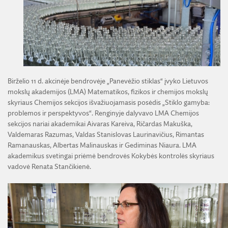
ŽEMĖS ŪKIO IR MIŠKŲ MOKSLŲ SKYRIUS
BENDRADARBIAVIMO SUTARTYS
BENDRADARBIAVIMAS SU REGIONAIS
VIRTUALI LMA
FINANSŲ KONTROLĖS TAISYKLĖS
TECHNIKOS MOKSLŲ SKYRIUS
MOKSLININKO ETIKOS KODEKSAS
LMA IR AKADEMIKAI ŽINIASKLAIDOJE
ŪKIO SUBJEKTŲ PRIEŽIŪRA
JAUNOJI AKADEMIJA
KORUPCIJOS PREVENCIJA
PASLAUGOS
TARNYBINIAI LENGVIEJI AUTOMOBILIAI
SKYRIAI IR PADALINIAI
PRANEŠĖJŲ APSAUGA
ES SF PARAMA LMA
LĖŠOS VEIKLAI VIEŠINTI
PAREIGYBIŲ APRAŠYMAS IR ATLIEKAMOS FUNKCIJOS
NUORODOS
Birželio 11 d. akcinėje bendrovėje „Panevėžio stiklas“ įvyko Lietuvos
ATVIRI DUOMENYS
mokslų akademijos (LMA) Matematikos, fizikos ir chemijos mokslų
ŠVIESAUS ATMINIMO LMA NARIAI
skyriaus Chemijos sekcijos išvažiuojamasis posėdis „Stiklo gamyba:
problemos ir perspektyvos“. Renginyje dalyvavo LMA Chemijos
sekcijos nariai akademikai Aivaras Kareiva, Ričardas Makuška,
Valdemaras Razumas, Valdas Stanislovas Laurinavičius, Rimantas
Ramanauskas, Albertas Malinauskas ir Gediminas Niaura. LMA
akademikus svetingai priėmė bendrovės Kokybės kontrolės skyriaus
vadovė Renata Stančikienė.