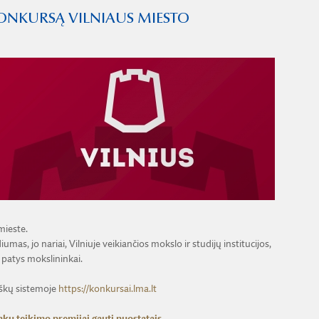
ONKURSĄ VILNIAUS MIESTO
mieste.
mas, jo nariai, Vilniuje veikiančios mokslo ir studijų institucijos,
r patys mokslininkai.
škų sistemoje
https://konkursai.lma.lt
kų teikimo premijai gauti nuostatais.