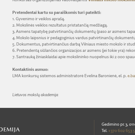
Pretendentai kartu su paraiškomis turi pateikti:
1. Gyvenimo ir veiklos aprašą.
2. Mokslinės veiklos rezultatus pristatančią medžiagą.
3. Asmens tapatybę patvirtinančių dokumentų (paso ar asmens tapat
4. Mokslo laipsnius ir pedagoginius vardus patvirtinančių dokumentų
5. Dokumentus, patvirtinančius darbą Vilniaus miesto mokslo ir studij
6. Pretendentą siūlančios organizacijos ar asmens (jei tokie yra) rek
7. Santrauką žiniasklaidai apie mokslininko nuopelnus iki 2 000 spau
Kontaktinis asmuo:
LMA konkursų sistemos administratorė Evelina Baronienė, el. p.
e.ba
Lietuvos mokslų akademija
Gedimino pr. 3, 011
Tel.
+370 602 653 