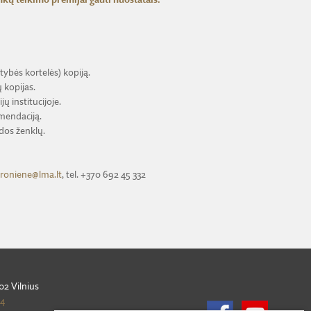
ybės kortelės) kopiją.
 kopijas.
ų institucijoje.
omendaciją.
dos ženklų.
roniene@lma.lt
, tel. +370 692 45 332
02 Vilnius
54