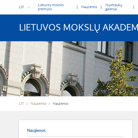
Lietuvos mokslo
Nuotraukų
Naujienos
LIT
premijos
galerija
LIETUVOS MOKSLŲ AKADEM
LIT
Naujienos
Naujienos
Naujienos