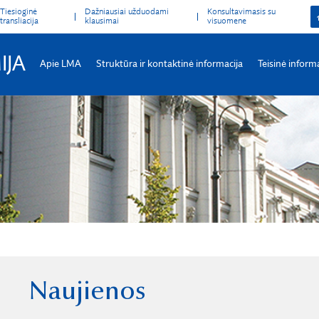
Tiesioginė
Dažniausiai užduodami
Konsultavimasis su
transliacija
klausimai
visuomene
IJA
Apie LMA
Struktūra ir kontaktinė informacija
Teisinė inform
Naujienos