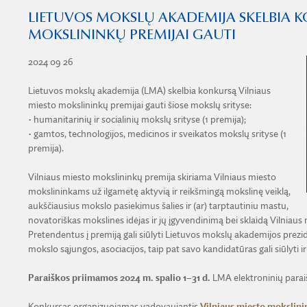
LIETUVOS MOKSLŲ AKADEMIJA SKELBIA K
MOKSLININKŲ PREMIJAI GAUTI
2024 09 26
Lietuvos mokslų akademija (LMA) skelbia konkursą Vilniaus
miesto mokslininkų premijai gauti šiose mokslų srityse:
• humanitarinių ir socialinių mokslų srityse (1 premija);
• gamtos, technologijos, medicinos ir sveikatos mokslų srityse (1
premija).
Vilniaus miesto mokslininkų premija skiriama Vilniaus miesto
mokslininkams už ilgametę aktyvią ir reikšmingą mokslinę veiklą,
aukščiausius mokslo pasiekimus šalies ir (ar) tarptautiniu mastu,
novatoriškas mokslines idėjas ir jų įgyvendinimą bei sklaidą Vilniaus 
Pretendentus į premiją gali siūlyti Lietuvos mokslų akademijos prezidiu
mokslo sąjungos, asociacijos, taip pat savo kandidatūras gali siūlyti i
Paraiškos priimamos 2024 m. spalio 1–31 d.
LMA elektroninių parai
Konkursas organizuojamas vadovaujantis
Vilniaus miesto mokslinin