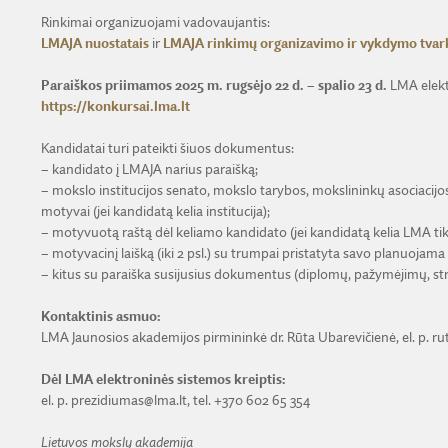
Rinkimai organizuojami vadovaujantis:
LMAJA nuostatais
ir
LMAJA rinkimų organizavimo ir vykdymo tvar
Paraiškos priimamos 2025 m. rugsėjo 22 d. – spalio 23 d.
LMA elekt
https://konkursai.lma.lt
Kandidatai turi pateikti šiuos dokumentus:
– kandidato į LMAJA narius paraišką;
– mokslo institucijos senato, mokslo tarybos, mokslininkų asociacij
motyvai (jei kandidatą kelia institucija);
– motyvuotą raštą dėl keliamo kandidato (jei kandidatą kelia LMA tikrie
– motyvacinį laišką (iki 2 psl.) su trumpai pristatyta savo planuojama
– kitus su paraiška susijusius dokumentus (diplomų, pažymėjimų, strai
Kontaktinis asmuo:
LMA Jaunosios akademijos pirmininkė dr. Rūta Ubarevičienė, el. p. r
Dėl LMA elektroninės sistemos kreiptis:
el. p. prezidiumas@lma.lt, tel. +370 602 65 354
Lietuvos mokslų akademija