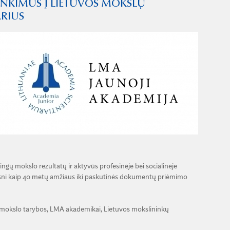
INKIMUS Į LIETUVOS MOKSLŲ
RIUS
gų mokslo rezultatų ir aktyvūs profesinėje bei socialinėje
vyresni kaip 40 metų amžiaus iki paskutinės dokumentų priėmimo
i ir mokslo tarybos, LMA akademikai, Lietuvos mokslininkų