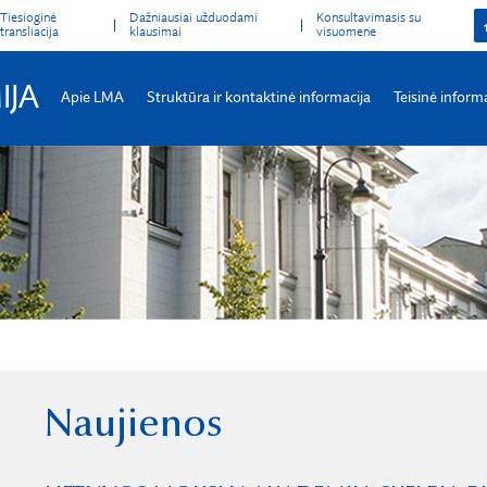
Tiesioginė
Dažniausiai užduodami
Konsultavimasis su
transliacija
klausimai
visuomene
IJA
Apie LMA
Struktūra ir kontaktinė informacija
Teisinė inform
Naujienos