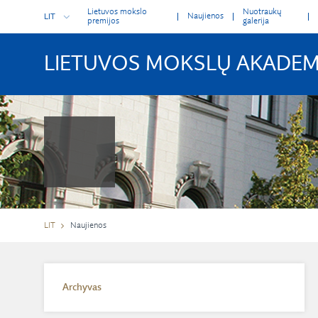
Lietuvos mokslo
Nuotraukų
Naujienos
LIT
premijos
galerija
LIETUVOS MOKSLŲ AKADEM
LIT
Naujienos
Archyvas