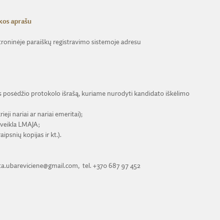
kos aprašu
roninėje paraiškų registravimo sistemoje adresu
os posėdžio protokolo išrašą, kuriame nurodyti kandidato iškėlimo
ji nariai ar nariai emeritai);
 veikla LMAJA;
psnių kopijas ir kt.).
uta.ubareviciene@gmail.com, tel. +370 687 97 452