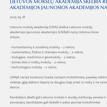
LIETUVOS MOKSLŲ AKADEMIJA SKELBIA R
AKADEMIJOS JAUNOSIOS AKADEMIJOS NA
2025 09 18
Lietuvos mokslų akademija (LMA) skelbia Lietuvos mokslų
akademijos Jaunosios akademijos (LMAJA) narių rinkimus šiose
srityse:
• humanitarinių ir socialinių mokslų – 2 vietos;
• matematikos, fizikos ir chemijos mokslų – 2 vietos;
• biologijos, medicinos ir geomokslų – 2 vietos;
• žemės ūkio ir miškų mokslų – 2 vietos;
• technologijos mokslų – 2 vietos.
LMAJA nariais konkurso tvarka renkami mokslininkai, pasiekę reikšmin
veikloje, įgiję daktaro laipsnį ne daugiau kaip prieš 10 metų ir ne 
dienos.
Kandidatus iškelti gali Lietuvos mokslo ir studijų institucijų senata
asociacijos; kandidatais gali išsikelti ir patys jaunieji mokslininkai.