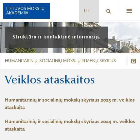
LIETUVOS MOKSLŲ
AKADEMIJA
ISTORIJA
Struktūra ir kontaktinė informacija
VADOVAI
STRUKTŪRA
RŪMAI
HUMANITARINIŲ, SOCIALINIŲ MOKSLŲ IR MENŲ SKYRIUS
PREZIDIUMAS
SIMBOLIKA
PREZIDENTAS
Struktūra
Veiklos ataskaitos
APDOVANOJIMAI
KONTAKTAI
Prezidiumas
LMA FONDAI
AKADEMIJOS NARIAI
Humanitarinių ir socialinių mokslų skyriaus 2025 m. veiklos
LMA KOMISIJOS IR KOMITETAI
Prezidentas
HUMANITARINIŲ, SOCIALINIŲ MOKSLŲ IR MENŲ SKYRIUS
ataskaita
PARTNERIAI, RĖMĖJAI IR MECENATAI
MATEMATIKOS, FIZIKOS IR CHEMIJOS MOKSLŲ SKYRIUS
Kontaktai
Humanitarinių ir socialinių mokslų skyriaus 2024 m. veiklos
AKADEMIJA ŠIANDIEN
ataskaita
BIOLOGIJOS, MEDICINOS IR GEOMOKSLŲ SKYRIUS
Akademijos nariai
BUKLETAS APIE LMA