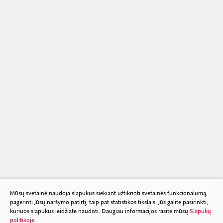
TARPTAUTINIAI RYŠIAI
VIEŠIEJI PIRKIMAI
Skyriai ir padaliniai
LMA NORMINIAI VIETINIAI TEISĖS AKTAI
SKYRIAUS „MOKSLININKŲ RŪMAI“ VEIKLA
FINANSINIŲ ATASKAITŲ RINKINIAI
Pareigybių aprašymas ir atliekamos funkcijos
BENDRADARBIAVIMO SUTARTYS
BENDRADARBIAVIMAS SU REGIONAIS
FINANSŲ KONTROLĖS TAISYKLĖS
MOKSLININKO ETIKOS KODEKSAS
Šviesaus atminimo LMA nariai
LMA IR AKADEMIKAI ŽINIASKLAIDOJE
ŪKIO SUBJEKTŲ PRIEŽIŪRA
KORUPCIJOS PREVENCIJA
PASLAUGOS
TARNYBINIAI LENGVIEJI AUTOMOBILIAI
PRANEŠĖJŲ APSAUGA
ES SF PARAMA LMA
LĖŠOS VEIKLAI VIEŠINTI
NUORODOS
ATVIRI DUOMENYS
Mūsų svetainė naudoja slapukus siekiant užtikrinti svetainės funkcionalumą,
pagerinti Jūsų naršymo patirtį, taip pat statistikos tikslais. Jūs galite pasirinkti,
kuriuos slapukus leidžiate naudoti. Daugiau informacijos rasite mūsų
Slapukų
politikoje
.