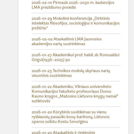
2026-02-10 Pirmasis 2026–2030 m. kadencijos
LMA prezidiumo posėdis
2026-01-29 Mokslinė konferencija „Dirbtinis
intelektas filosofijos, sociologijos ir komunikacijos
požiūriu“
2026-02-02 Ataskaitinis LMA Jaunosios
akademijos narių susirinkimas
2026-01-27 Akademikui prof. habil. dr. Romualdui
Grigui(1936–2025) 90
2026-01-23 Technikos mokslų skyriaus narių
visuotinis susirinkimas
2026-01-22 Akademiko, Vilniaus universiteto
Komunikacijos fakulteto profesoriaus Domo
Kauno knygos „Mažosios Lietuvos knygų namai“
sutiktuvės
2026-01-20 Kūrybinis susitikimas su vienu
ryškiausių pasaulio bosų-baritonų, Lietuvos
operos solistu Kostu Smoriginu
2026-01-20 Ataskaitinis ir rinkiminis