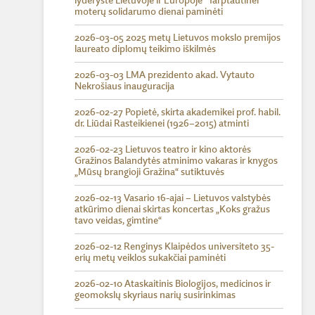
lyderystė Lietuvoje ir Europoje“ Tarptautinei
moterų solidarumo dienai paminėti
2026-03-05 2025 metų Lietuvos mokslo premijos
laureato diplomų teikimo iškilmės
2026-03-03 LMA prezidento akad. Vytauto
Nekrošiaus inauguracija
2026-02-27 Popietė, skirta akademikei prof. habil.
dr. Liūdai Rasteikienei (1926–2015) atminti
2026-02-23 Lietuvos teatro ir kino aktorės
Gražinos Balandytės atminimo vakaras ir knygos
„Mūsų brangioji Gražina“ sutiktuvės
2026-02-13 Vasario 16-ajai – Lietuvos valstybės
atkūrimo dienai skirtas koncertas „Koks gražus
tavo veidas, gimtine“
2026-02-12 Renginys Klaipėdos universiteto 35-
erių metų veiklos sukakčiai paminėti
2026-02-10 Ataskaitinis Biologĳos, medicinos ir
geomokslų skyriaus narių susirinkimas