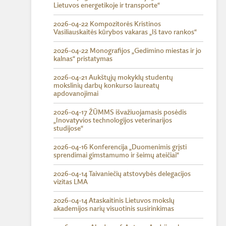
Lietuvos energetikoje ir transporte“
2026-04-22 Kompozitorės Kristinos
Vasiliauskaitės kūrybos vakaras „Iš tavo rankos“
2026-04-22 Monografijos „Gedimino miestas ir jo
kalnas“ pristatymas
2026-04-21 Aukštųjų mokyklų studentų
mokslinių darbų konkurso laureatų
apdovanojimai
2026-04-17 ŽŪMMS išvažiuojamasis posėdis
„Inovatyvios technologijos veterinarijos
studijose“
2026-04-16 Konferencija „Duomenimis grįsti
sprendimai gimstamumo ir šeimų ateičiai“
2026-04-14 Taivaniečių atstovybės delegacijos
vizitas LMA
2026-04-14 Ataskaitinis Lietuvos mokslų
akademijos narių visuotinis susirinkimas