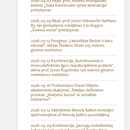
2026-04-07 Akad. prof. Antano Andrijausko
leidinio „Dalia Kasčiūnaitė: lyrinė abstrakcija“
pristatymas
2026-03-24 Akad. prof. Juozo Vidmančio Vaitkaus
85-ojo gimtadienio minėjimas ir jo knygos
„Šviesos metai“ pristatymas
2026-03-17 Renginys „Lietuviškas Beržas ir karo
viesulai“, skirtas Pauliaus Širvio 105-osioms
gimimo metinėms
2026-03-17 Konferencija „Autoimuninės ir
imunodeficitinės ligos: tarpdisciplininis požiūris“,
skirta prof. Juozo Kupčinsko 120-osioms gimimo
metinėmso metinėms
2026-03-16 Profesoriaus Stasio Vėlyvio
akademiniai skaitymai „Teisėjas civiliniame
procese: „įstatymo burna“ ar socialinis
inžinierius?“
2026-03-12 Valstybinės lietuvių kalbos komisijos
apdovanojimai už lietuvių kalbos puoselėjimą
2026-03-09 Konferencija „Jaunųjų mokslininkių