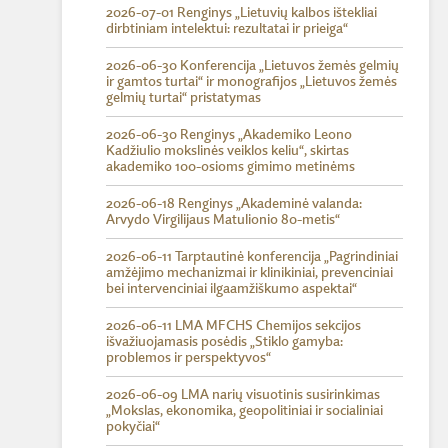
2026-07-01 Renginys „Lietuvių kalbos ištekliai
dirbtiniam intelektui: rezultatai ir prieiga“
2026-06-30 Konferencija „Lietuvos žemės gelmių
ir gamtos turtai“ ir monografijos „Lietuvos žemės
gelmių turtai“ pristatymas
2026-06-30 Renginys „Akademiko Leono
Kadžiulio mokslinės veiklos keliu“, skirtas
akademiko 100-osioms gimimo metinėms
2026-06-18 Renginys „Akademinė valanda:
Arvydo Virgilijaus Matulionio 80-metis“
2026-06-11 Tarptautinė konferencija „Pagrindiniai
amžėjimo mechanizmai ir klinikiniai, prevenciniai
bei intervenciniai ilgaamžiškumo aspektai“
2026-06-11 LMA MFCHS Chemijos sekcijos
išvažiuojamasis posėdis „Stiklo gamyba:
problemos ir perspektyvos“
2026-06-09 LMA narių visuotinis susirinkimas
„Mokslas, ekonomika, geopolitiniai ir socialiniai
pokyčiai“