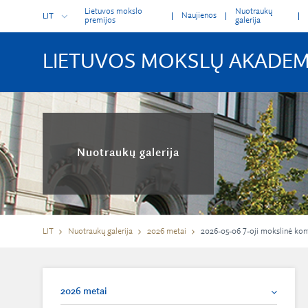
Lietuvos mokslo
Nuotraukų
Naujienos
LIT
premijos
galerija
LIETUVOS MOKSLŲ AKADEM
Nuotraukų galerija
LIT
Nuotraukų galerija
2026 metai
2026-05-06 7-oji mokslinė konf
2026 metai