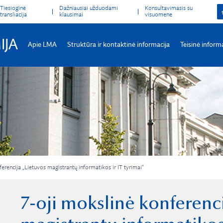
Tiesioginė
Dažniausiai užduodami
Konsultavimasis su
transliacija
klausimai
visuomene
IJA
Apie LMA
Struktūra ir kontaktinė informacija
Teisinė inform
erencija „Lietuvos magistrantų informatikos ir IT tyrimai“
7-oji mokslinė konferenci