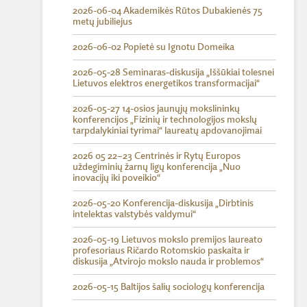
2026-06-04 Akademikės Rūtos Dubakienės 75
metų jubiliejus
2026-06-02 Popietė su Ignotu Domeika
2026-05-28 Seminaras-diskusija „Iššūkiai tolesnei
Lietuvos elektros energetikos transformacijai“
2026-05-27 14-osios jaunųjų mokslininkų
konferencijos „Fizinių ir technologijos mokslų
tarpdalykiniai tyrimai“ laureatų apdovanojimai
2026 05 22–23 Centrinės ir Rytų Europos
uždegiminių žarnų ligų konferencija „Nuo
inovacijų iki poveikio“
2026-05-20 Konferencija-diskusija „Dirbtinis
intelektas valstybės valdymui“
2026-05-19 Lietuvos mokslo premijos laureato
profesoriaus Ričardo Rotomskio paskaita ir
diskusija „Atvirojo mokslo nauda ir problemos“
2026-05-15 Baltijos šalių sociologų konferencija