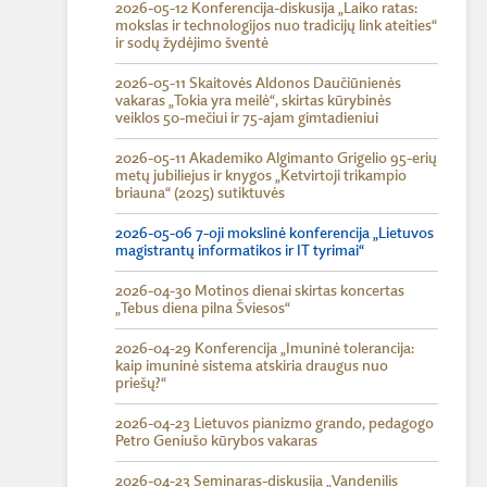
2026-05-12 Konferencija-diskusija „Laiko ratas:
mokslas ir technologijos nuo tradicijų link ateities“
ir sodų žydėjimo šventė
2026-05-11 Skaitovės Aldonos Daučiūnienės
vakaras „Tokia yra meilė“, skirtas kūrybinės
veiklos 50-mečiui ir 75-ajam gimtadieniui
2026-05-11 Akademiko Algimanto Grigelio 95-erių
metų jubiliejus ir knygos „Ketvirtoji trikampio
briauna“ (2025) sutiktuvės
2026-05-06 7-oji mokslinė konferencija „Lietuvos
magistrantų informatikos ir IT tyrimai“
2026-04-30 Motinos dienai skirtas koncertas
„Tebus diena pilna Šviesos“
2026-04-29 Konferencija „Imuninė tolerancija:
kaip imuninė sistema atskiria draugus nuo
priešų?“
2026-04-23 Lietuvos pianizmo grando, pedagogo
Petro Geniušo kūrybos vakaras
2026-04-23 Seminaras-diskusija „Vandenilis