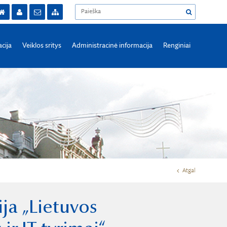
acija
Veiklos sritys
Administracinė informacija
Renginiai
Atgal
ja „Lietuvos