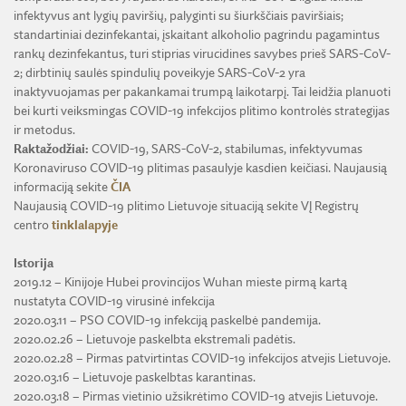
infektyvus ant lygių paviršių, palyginti su šiurkščiais paviršiais;
VIRTUALI LMA
LMA fondai
standartiniai dezinfekantai, įskaitant alkoholio pagrindu pagamintus
rankų dezinfekantus, turi stiprias virucidines savybes prieš SARS-CoV-
LMA komisijos ir komitetai
2; dirbtinių saulės spindulių poveikyje SARS-CoV-2 yra
inaktyvuojamas per pakankamai trumpą laikotarpį. Tai leidžia planuoti
STRUKTŪRA
Tarptautinė patarėjų taryba
bei kurti veiksmingas COVID-19 infekcijos plitimo kontrolės strategijas
PREZIDIUMAS
ir metodus.
TEISĖS AKTAI
Vandens taryba
Raktažodžiai:
COVID-19, SARS-CoV-2, stabilumas, infektyvumas
PREZIDENTAS
Koronaviruso COVID-19 plitimas pasaulyje kasdien keičiasi. Naujausią
STATUTAS
COVID-19 komisija
LMA VEIKLOS ATASKAITA
informaciją sekite
ČIA
KONTAKTAI
LMA NARIŲ RINKIMŲ REGLAMENTAS
Naujausią COVID-19 plitimo Lietuvoje situaciją sekite VĮ Registrų
Klimato komisija
LMA NARIŲ VISUOTINIAI SUSIRINKIMAI
PLANAVIMO DOKUMENTAI
centro
tinklalapyje
AKADEMIJOS NARIAI
REIKALAVIMAI RENKAMIEMS NARIAMS
Mokslo politikos komitetas
LMA LEIDYBA
DARBO UŽMOKESTIS
HUMANITARINIŲ, SOCIALINIŲ MOKSLŲ IR MENŲ SKYRIUS
Istorija
LMA RENGINIAI
PREZIDIUMO RINKIMŲ REGLAMENTAS
Švietimo politikos komitetas
PREMIJOS IR STIPENDIJOS
2019.12 – Kinijoje Hubei provincijos Wuhan mieste pirmą kartą
DARBO TARYBA
MATEMATIKOS, FIZIKOS IR CHEMIJOS MOKSLŲ SKYRIUS
RENGINIŲ ARCHYVAS
nustatyta COVID-19 virusinė infekcija
UŽSIENIO NARIŲ IŠKĖLIMO TVARKA
TARPTAUTINIAI RYŠIAI
Partneriai, rėmėjai ir mecenatai
VIEŠIEJI PIRKIMAI
2020.03.11 – PSO COVID-19 infekciją paskelbė pandemija.
BIOLOGIJOS, MEDICINOS IR GEOMOKSLŲ SKYRIUS
LMA NORMINIAI VIETINIAI TEISĖS AKTAI
2020.02.26 – Lietuvoje paskelbta ekstremali padėtis.
SKYRIAUS „MOKSLININKŲ RŪMAI“ VEIKLA
FINANSINIŲ ATASKAITŲ RINKINIAI
Akademija šiandien
ŽEMĖS ŪKIO IR MIŠKŲ MOKSLŲ SKYRIUS
2020.02.28 – Pirmas patvirtintas COVID-19 infekcijos atvejis Lietuvoje.
BENDRADARBIAVIMO SUTARTYS
BENDRADARBIAVIMAS SU REGIONAIS
2020.03.16 – Lietuvoje paskelbtas karantinas.
FINANSŲ KONTROLĖS TAISYKLĖS
TECHNIKOS MOKSLŲ SKYRIUS
2020.03.18 – Pirmas vietinio užsikrėtimo COVID-19 atvejis Lietuvoje.
MOKSLININKO ETIKOS KODEKSAS
Bukletas apie LMA