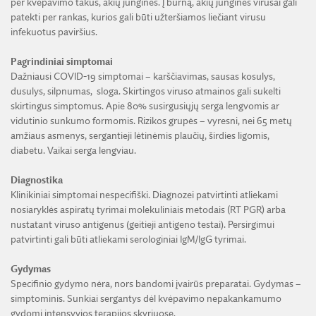
per kvėpavimo takus, akių jungines. Į burną, akių jungines virusai gali
patekti per rankas, kurios gali būti užteršiamos liečiant virusu
infekuotus paviršius.
Pagrindiniai simptomai
Dažniausi COVID-19 simptomai – karščiavimas, sausas kosulys,
dusulys, silpnumas, sloga. Skirtingos viruso atmainos gali sukelti
skirtingus simptomus. Apie 80% susirgusiųjų serga lengvomis ar
vidutinio sunkumo formomis. Rizikos grupės – vyresni, nei 65 metų
amžiaus asmenys, sergantieji lėtinėmis plaučių, širdies ligomis,
diabetu. Vaikai serga lengviau.
Diagnostika
Klinikiniai simptomai nespecifiški. Diagnozei patvirtinti atliekami
nosiaryklės aspiratų tyrimai molekuliniais metodais (RT PGR) arba
nustatant viruso antigenus (geitieji antigeno testai). Persirgimui
patvirtinti gali būti atliekami serologiniai IgM/IgG tyrimai.
Gydymas
Specifinio gydymo nėra, nors bandomi įvairūs preparatai. Gydymas –
simptominis. Sunkiai sergantys dėl kvėpavimo nepakankamumo
gydomi intensyvios terapijos skyriuose.