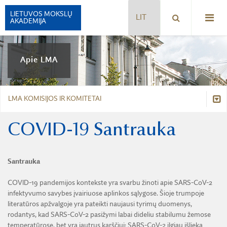
LIETUVOS MOKSLŲ
AKADEMIJA
ISTORIJA
Apie LMA
VADOVAI
RŪMAI
LMA KOMISIJOS IR KOMITETAI
SIMBOLIKA
Istorija
COVID-19 Santrauka
APDOVANOJIMAI
Vadovai
LMA FONDAI
Santrauka
LMA KOMISIJOS IR KOMITETAI
Rūmai
COVID-19 pandemijos kontekste yra svarbu žinoti apie SARS-CoV-2
PARTNERIAI, RĖMĖJAI IR MECENATAI
infektyvumo savybes įvairiuose aplinkos sąlygose. Šioje trumpoje
Simbolika
literatūros apžvalgoje yra pateikti naujausi tyrimų duomenys,
AKADEMIJA ŠIANDIEN
rodantys, kad SARS-CoV-2 pasižymi labai dideliu stabilumu žemose
Apdovanojimai
BUKLETAS APIE LMA
temperatūrose, bet yra jautrus karščiui; SARS-CoV-2 ilgiau išlieka