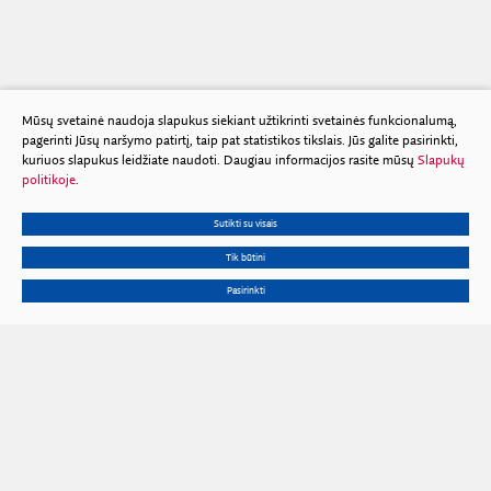
Mūsų svetainė naudoja slapukus siekiant užtikrinti svetainės funkcionalumą,
pagerinti Jūsų naršymo patirtį, taip pat statistikos tikslais. Jūs galite pasirinkti,
kuriuos slapukus leidžiate naudoti. Daugiau informacijos rasite mūsų
Slapukų
politikoje
.
Sutikti su visais
Tik būtini
Pasirinkti