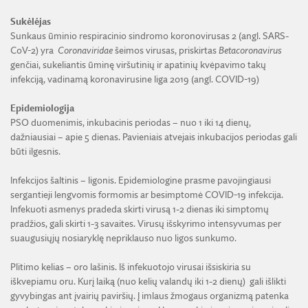
LMA IR AKADEMIKAI ŽINIASKLAIDOJE
ŪKIO SUBJEKTŲ PRIEŽIŪRA
JAUNOJI AKADEMIJA
KORUPCIJOS PREVENCIJA
Sukėlėjas
PASLAUGOS
Virtuali LMA
TARNYBINIAI LENGVIEJI AUTOMOBILIAI
Sunkaus ūminio respiracinio sindromo koronovirusas 2 (angl. SARS-
SKYRIAI IR PADALINIAI
PRANEŠĖJŲ APSAUGA
CoV-2) yra
Coronaviridae
šeimos virusas, priskirtas
Betacoronavirus
ES SF PARAMA LMA
LĖŠOS VEIKLAI VIEŠINTI
PAREIGYBIŲ APRAŠYMAS IR ATLIEKAMOS FUNKCIJOS
genčiai, sukeliantis ūminę viršutinių ir apatinių kvėpavimo takų
NUORODOS
ATVIRI DUOMENYS
infekciją, vadinamą koronavirusine liga 2019 (angl. COVID-19)
ŠVIESAUS ATMINIMO LMA NARIAI
Epidemiologija
PSO duomenimis, inkubacinis periodas – nuo 1 iki 14 dienų,
dažniausiai – apie 5 dienas. Pavieniais atvejais inkubacijos periodas gali
būti ilgesnis.
Infekcijos šaltinis – ligonis. Epidemiologine prasme pavojingiausi
sergantieji lengvomis formomis ar besimptomė COVID-19 infekcija.
Infekuoti asmenys pradeda skirti virusą 1-2 dienas iki simptomų
pradžios, gali skirti 1-3 savaites. Virusų išskyrimo intensyvumas per
suaugusiųjų nosiaryklę nepriklauso nuo ligos sunkumo.
Plitimo kelias – oro lašinis. Iš infekuotojo virusai išsiskiria su
iškvepiamu oru. Kurį laiką (nuo kelių valandų iki 1-2 dienų) gali išlikti
gyvybingas ant įvairių paviršių. Į imlaus žmogaus organizmą patenka